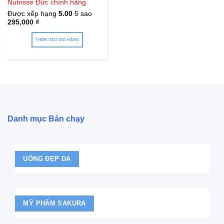
Nutrisse Đức chính hãng
Được xếp hạng
5.00
5 sao
295,000
₫
THÊM VÀO GIỎ HÀNG
Danh mục Bán chạy
UỐNG ĐẸP DA
MỸ PHẨM SAKURA