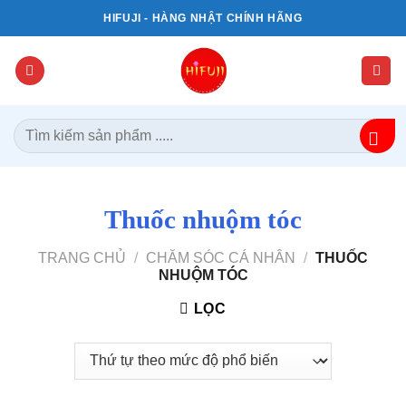
Bỏ
HIFUJI - HÀNG NHẬT CHÍNH HÃNG
qua
nội
dung
Tìm
kiếm:
Thuốc nhuộm tóc
TRANG CHỦ
/
CHĂM SÓC CÁ NHÂN
/
THUỐC
NHUỘM TÓC
LỌC