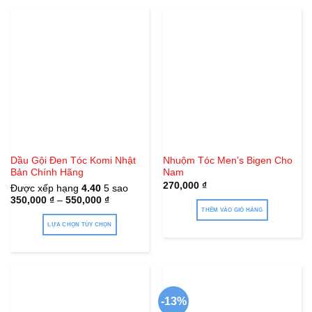
Dầu Gội Đen Tóc Komi Nhật
Nhuộm Tóc Men’s Bigen Cho
Bản Chính Hãng
Nam
270,000
₫
Được xếp hạng
4.40
5 sao
350,000
₫
–
550,000
₫
THÊM VÀO GIỎ HÀNG
LỰA CHỌN TÙY CHỌN
Sản
phẩm
này
có
-13%
nhiều