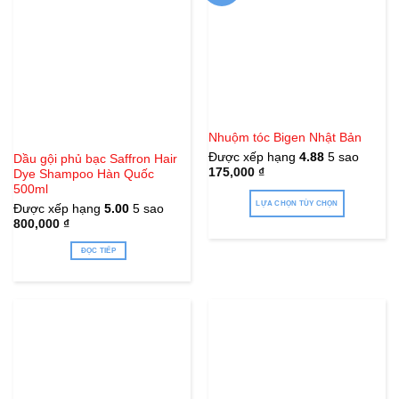
biến
thể.
Các
tùy
chọn
có
thể
Hết hàng
Nhuộm tóc Bigen Nhật Bản
được
Được xếp hạng
4.88
5 sao
chọn
Dầu gội phủ bạc Saffron Hair
175,000
₫
Dye Shampoo Hàn Quốc
trên
500ml
trang
LỰA CHỌN TÙY CHỌN
Được xếp hạng
5.00
5 sao
sản
800,000
₫
Sản
phẩm
phẩm
ĐỌC TIẾP
này
có
nhiều
biến
thể.
Các
tùy
chọn