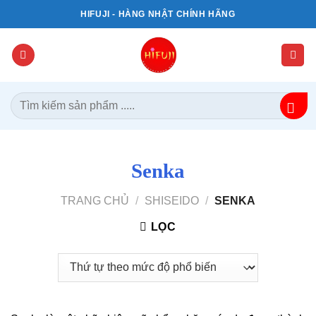
Bỏ
HIFUJI - HÀNG NHẬT CHÍNH HÃNG
qua
nội
dung
Tìm
kiếm:
Senka
TRANG CHỦ
/
SHISEIDO
/
SENKA
LỌC