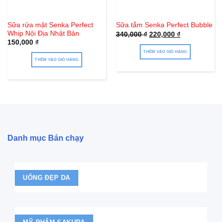
Sữa rửa mặt Senka Perfect
Sữa tắm Senka Perfect Bubble
Whip Nội Địa Nhật Bản
Giá
Giá
340,000
₫
220,000
₫
gốc
hiện
150,000
₫
là:
tại
340,000 ₫.
là:
THÊM VÀO GIỎ HÀNG
220,000 ₫.
THÊM VÀO GIỎ HÀNG
Danh mục Bán chạy
UỐNG ĐẸP DA