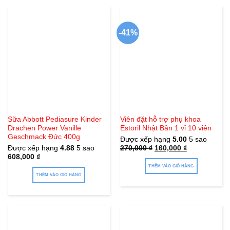
-41%
Sữa Abbott Pediasure Kinder
Viên đặt hỗ trợ phụ khoa
Drachen Power Vanille
Estoril Nhật Bản 1 vỉ 10 viên
Geschmack Đức 400g
Được xếp hạng
5.00
5 sao
Giá
Giá
Được xếp hạng
4.88
5 sao
270,000
₫
160,000
₫
gốc
hiện
608,000
₫
là:
tại
270,000 ₫.
là:
THÊM VÀO GIỎ HÀNG
160,000 ₫.
THÊM VÀO GIỎ HÀNG