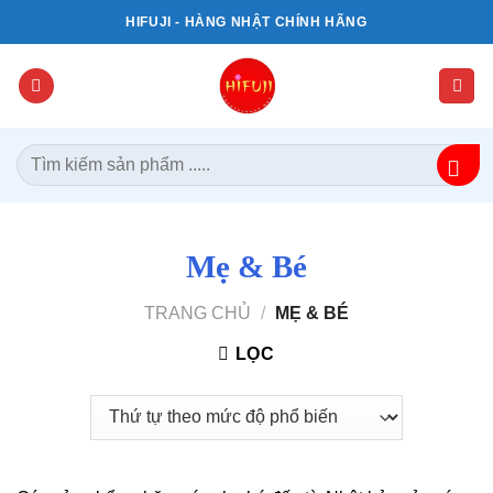
Bỏ
HIFUJI - HÀNG NHẬT CHÍNH HÃNG
qua
nội
dung
Tìm
kiếm:
Mẹ & Bé
TRANG CHỦ
/
MẸ & BÉ
LỌC