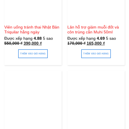
Viên uống tránh thai Nhật Bản
Lăn hỗ trợ giảm muỗi đốt và
Triquilar hằng ngày
côn trùng cắn Muhi 50ml
Được xếp hạng
4.88
5 sao
Được xếp hạng
4.69
5 sao
Giá
Giá
Giá
Giá
550,000
₫
390,000
₫
170,000
₫
165,000
₫
gốc
hiện
gốc
hiện
là:
tại
là:
tại
550,000 ₫.
là:
170,000 ₫.
là:
THÊM VÀO GIỎ HÀNG
THÊM VÀO GIỎ HÀNG
390,000 ₫.
165,000 ₫.