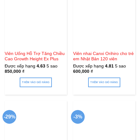
Viên Uống Hỗ Trợ Tăng Chiều
Viên nhai Canxi Orihiro cho trẻ
Cao Growth Height Ex Plus
em Nhật Bản 120 viên
Được xếp hạng
4.63
5 sao
Được xếp hạng
4.81
5 sao
850,000
₫
600,000
₫
THÊM VÀO GIỎ HÀNG
THÊM VÀO GIỎ HÀNG
-29%
-3%