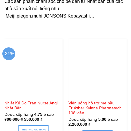
Các sản phẩm chăm sóc cho bé đến từ Nhật bản của các
nhà sản xuất nổi tiếng như
:Meiji,piegon,muhi,JONSONS,Kobayashi….
-21%
Nhiệt Kế Đo Trán Nurse Angi
Viên uống hỗ trợ mẹ bầu
Nhật Bản
Fruktbar Kvinne Pharmatech
108 viên
Được xếp hạng
4.75
5 sao
Giá
Giá
700,000
₫
550,000
₫
Được xếp hạng
5.00
5 sao
gốc
hiện
2,200,000
₫
là:
tại
700,000 ₫.
là:
THÊM VÀO GIỎ HÀNG