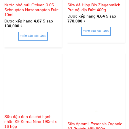
Nước nhỏ mũi Otriven 0.05
Sữa dê Hipp Bio Ziegenmilch
Schnupfen Nasentropfen Đức
Pre nội địa Đức 400g
10ml
Được xếp hạng
4.64
5 sao
Được xếp hạng
4.87
5 sao
770,000
₫
130,000
₫
THÊM VÀO GIỎ HÀNG
THÊM VÀO GIỎ HÀNG
Hết hàng
Sữa đậu đen óc chó hạnh
nhân K9 Korea Nine 190ml x
Sữa Aptamil Essensis Organic
16 hộp
A2 Protein Milk 900g