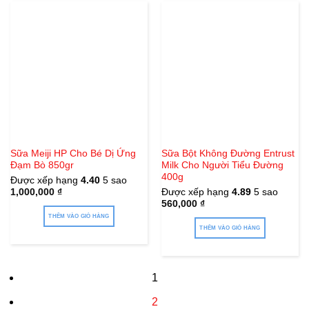
Sữa Meiji HP Cho Bé Dị Ứng
Sữa Bột Không Đường Entrust
Đạm Bò 850gr
Milk Cho Người Tiểu Đường
400g
Được xếp hạng
4.40
5 sao
1,000,000
₫
Được xếp hạng
4.89
5 sao
560,000
₫
THÊM VÀO GIỎ HÀNG
THÊM VÀO GIỎ HÀNG
1
2