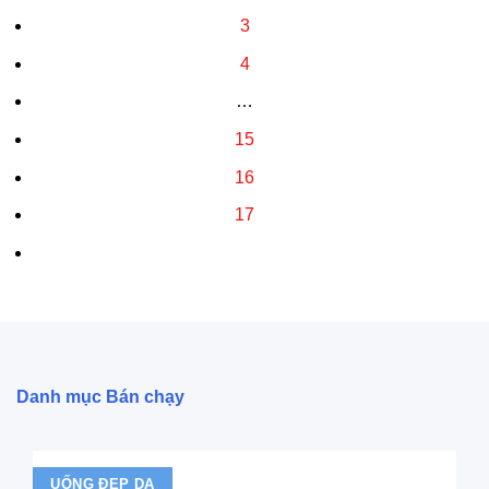
3
4
…
15
16
17
Danh mục Bán chạy
UỐNG ĐẸP DA