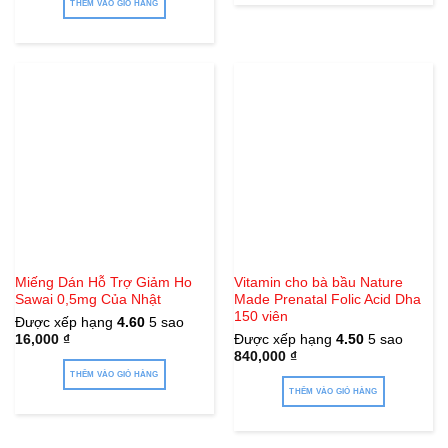
phẩm
THÊM VÀO GIỎ HÀNG
Miếng Dán Hỗ Trợ Giảm Ho
Vitamin cho bà bầu Nature
Sawai 0,5mg Của Nhật
Made Prenatal Folic Acid Dha
150 viên
Được xếp hạng
4.60
5 sao
16,000
₫
Được xếp hạng
4.50
5 sao
840,000
₫
THÊM VÀO GIỎ HÀNG
THÊM VÀO GIỎ HÀNG