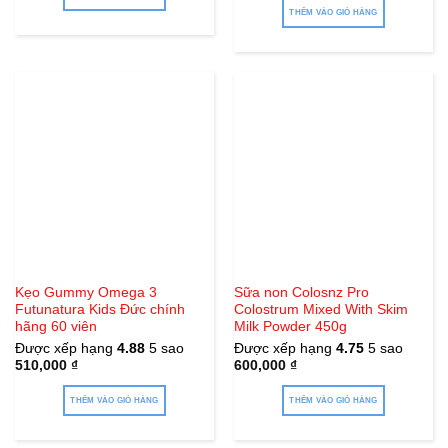
550,000 ₫.
THÊM VÀO GIỎ HÀNG
Kẹo Gummy Omega 3
Sữa non Colosnz Pro
Futunatura Kids Đức chính
Colostrum Mixed With Skim
hãng 60 viên
Milk Powder 450g
Được xếp hạng
4.88
5 sao
Được xếp hạng
4.75
5 sao
510,000
₫
600,000
₫
THÊM VÀO GIỎ HÀNG
THÊM VÀO GIỎ HÀNG