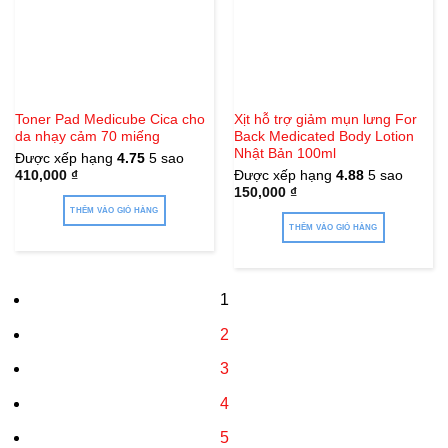
Toner Pad Medicube Cica cho
Xịt hỗ trợ giảm mụn lưng For
da nhạy cảm 70 miếng
Back Medicated Body Lotion
Nhật Bản 100ml
Được xếp hạng
4.75
5 sao
410,000
₫
Được xếp hạng
4.88
5 sao
150,000
₫
THÊM VÀO GIỎ HÀNG
THÊM VÀO GIỎ HÀNG
1
2
3
4
5