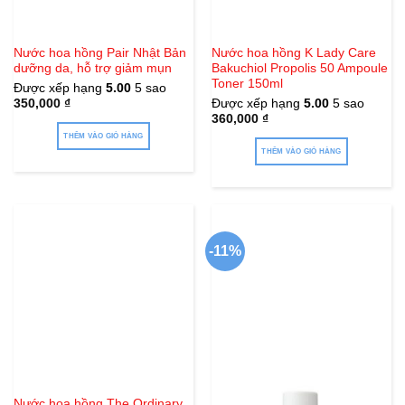
Nước hoa hồng Pair Nhật Bản
Nước hoa hồng K Lady Care
dưỡng da, hỗ trợ giảm mụn
Bakuchiol Propolis 50 Ampoule
Toner 150ml
Được xếp hạng
5.00
5 sao
350,000
₫
Được xếp hạng
5.00
5 sao
360,000
₫
THÊM VÀO GIỎ HÀNG
THÊM VÀO GIỎ HÀNG
-11%
Hết hàng
Nước hoa hồng The Ordinary