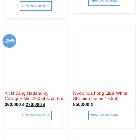
sản
THÊM VÀO GIỎ HÀNG
là:
tại
275,000 ₫.
là:
THÊM VÀO GIỎ HÀNG
phẩm
170,000 ₫.
-25%
Xịt khoáng Hadanomy
Nước hoa hồng Elixir White
Collagen Mist 250ml Nhật Bản
Shiseido Lotion 170ml
Giá
Giá
360,000
₫
270,000
₫
850,000
₫
gốc
hiện
là:
tại
360,000 ₫.
là:
THÊM VÀO GIỎ HÀNG
THÊM VÀO GIỎ HÀNG
270,000 ₫.