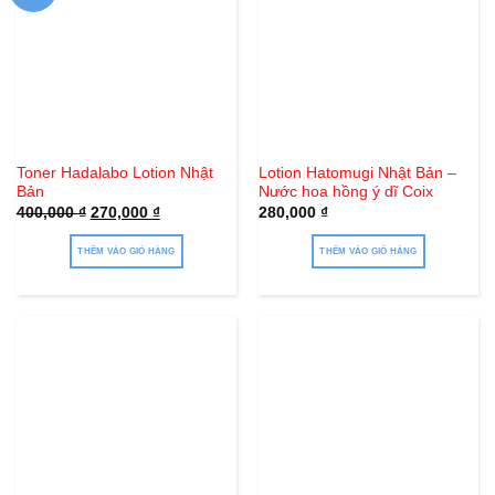
Toner Hadalabo Lotion Nhật
Lotion Hatomugi Nhật Bản –
Bản
Nước hoa hồng ý dĩ Coix
Giá
Giá
400,000
₫
270,000
₫
280,000
₫
gốc
hiện
là:
tại
400,000 ₫.
là:
THÊM VÀO GIỎ HÀNG
THÊM VÀO GIỎ HÀNG
270,000 ₫.