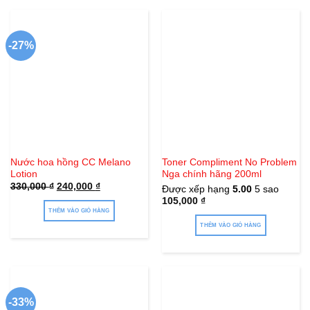
-27%
Nước hoa hồng CC Melano
Toner Compliment No Problem
Lotion
Nga chính hãng 200ml
Giá
Giá
330,000
₫
240,000
₫
Được xếp hạng
5.00
5 sao
gốc
hiện
105,000
₫
là:
tại
330,000 ₫.
là:
THÊM VÀO GIỎ HÀNG
240,000 ₫.
THÊM VÀO GIỎ HÀNG
-33%