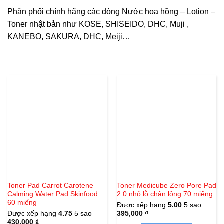
Phân phối chính hãng các dòng Nước hoa hồng – Lotion –
Toner nhật bản như KOSE, SHISEIDO, DHC, Muji ,
KANEBO, SAKURA, DHC, Meiji…
Toner Pad Carrot Carotene
Toner Medicube Zero Pore Pad
Calming Water Pad Skinfood
2.0 nhỏ lỗ chân lông 70 miếng
60 miếng
Được xếp hạng
5.00
5 sao
Được xếp hạng
4.75
5 sao
395,000
₫
430,000
₫