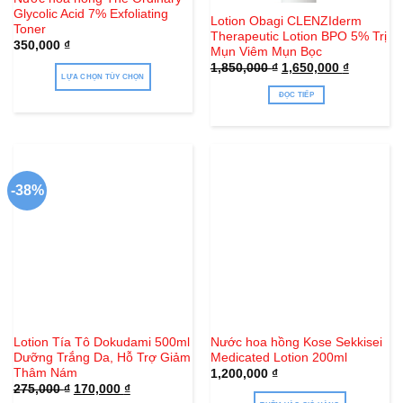
Glycolic Acid 7% Exfoliating
Lotion Obagi CLENZIderm
Toner
Therapeutic Lotion BPO 5% Trị
350,000
₫
Mụn Viêm Mụn Bọc
Giá
Giá
1,850,000
₫
1,650,000
₫
gốc
hiện
LỰA CHỌN TÙY CHỌN
là:
tại
ĐỌC TIẾP
1,850,000 ₫.
là:
Sản
1,650,000
phẩm
này
có
nhiều
-38%
biến
thể.
Các
tùy
chọn
có
thể
được
Lotion Tía Tô Dokudami 500ml
Nước hoa hồng Kose Sekkisei
chọn
Dưỡng Trắng Da, Hỗ Trợ Giảm
Medicated Lotion 200ml
trên
Thâm Nám
1,200,000
₫
trang
Giá
Giá
275,000
₫
170,000
₫
gốc
hiện