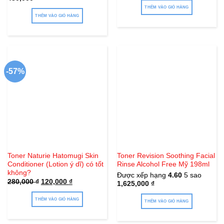
THÊM VÀO GIỎ HÀNG
THÊM VÀO GIỎ HÀNG
-57%
Toner Naturie Hatomugi Skin
Toner Revision Soothing Facial
Conditioner (Lotion ý dĩ) có tốt
Rinse Alcohol Free Mỹ 198ml
không?
Được xếp hạng
4.60
5 sao
Giá
Giá
280,000
₫
120,000
₫
1,625,000
₫
gốc
hiện
là:
tại
280,000 ₫.
là:
THÊM VÀO GIỎ HÀNG
THÊM VÀO GIỎ HÀNG
120,000 ₫.