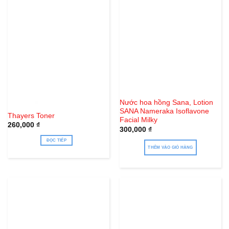
Hết hàng
Nước hoa hồng Sana, Lotion
SANA Nameraka Isoflavone
Thayers Toner
Facial Milky
260,000
₫
300,000
₫
ĐỌC TIẾP
THÊM VÀO GIỎ HÀNG