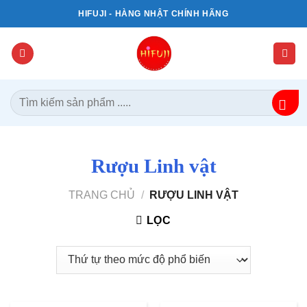
Bỏ
HIFUJI - HÀNG NHẬT CHÍNH HÃNG
qua
nội
dung
Tìm
kiếm:
Rượu Linh vật
TRANG CHỦ
/
RƯỢU LINH VẬT
LỌC