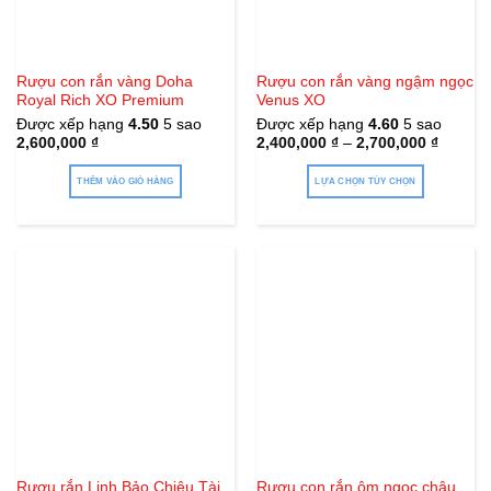
Rượu con rắn vàng Doha
Rượu con rắn vàng ngậm ngọc
Royal Rich XO Premium
Venus XO
Được xếp hạng
4.50
5 sao
Được xếp hạng
4.60
5 sao
2,600,000
₫
2,400,000
₫
–
2,700,000
₫
THÊM VÀO GIỎ HÀNG
LỰA CHỌN TÙY CHỌN
Sản
phẩm
này
có
nhiều
biến
thể.
Các
tùy
chọn
có
thể
Rượu rắn Linh Bảo Chiêu Tài
Rượu con rắn ôm ngọc châu
được