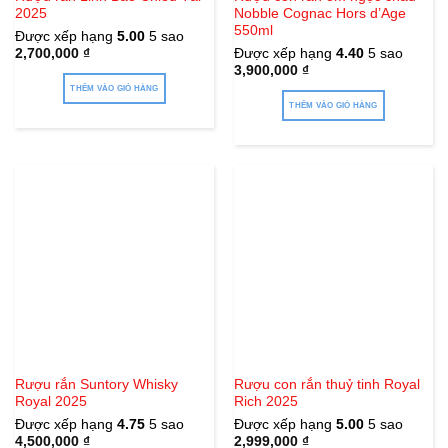
2025
Nobble Cognac Hors d’Age
chọn
550ml
Được xếp hạng
5.00
5 sao
trên
2,700,000
₫
Được xếp hạng
4.40
5 sao
trang
3,900,000
₫
sản
THÊM VÀO GIỎ HÀNG
phẩm
THÊM VÀO GIỎ HÀNG
Rượu rắn Suntory Whisky
Rượu con rắn thuỷ tinh Royal
Royal 2025
Rich 2025
Được xếp hạng
4.75
5 sao
Được xếp hạng
5.00
5 sao
4,500,000
₫
2,999,000
₫