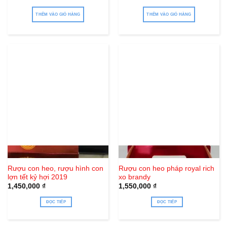
THÊM VÀO GIỎ HÀNG
THÊM VÀO GIỎ HÀNG
Hết hàng
Hết hàng
Rượu con heo, rượu hình con
Rượu con heo pháp royal rich
lợn tết kỷ hợi 2019
xo brandy
1,450,000
₫
1,550,000
₫
ĐỌC TIẾP
ĐỌC TIẾP