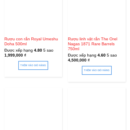
Rượu con rắn Royal Umeshu
Rượu linh vật rắn The Orel
Doha 500ml
Nagas 1871 Rare Barrels
750ml
Được xếp hạng
4.80
5 sao
1,999,000
₫
Được xếp hạng
4.60
5 sao
4,500,000
₫
THÊM VÀO GIỎ HÀNG
THÊM VÀO GIỎ HÀNG