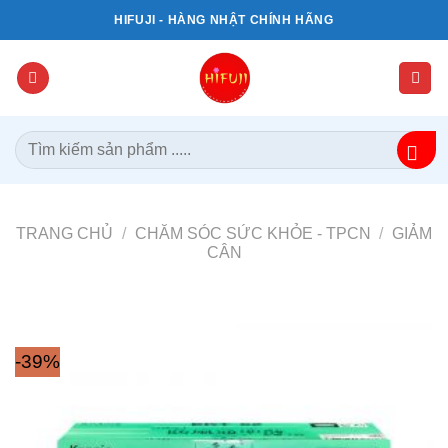
Bỏ
HIFUJI - HÀNG NHẬT CHÍNH HÃNG
qua
nội
dung
Tìm
kiếm:
TRANG CHỦ
/
CHĂM SÓC SỨC KHỎE - TPCN
/
GIẢM
CÂN
-39%