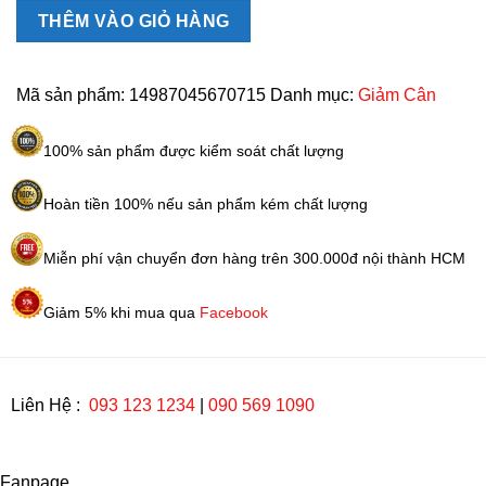
nặng
THÊM VÀO GIỎ HÀNG
Hofutsu
Shousan
Kracie
Mã sản phẩm:
14987045670715
Danh mục:
Giảm Cân
EKT-
62
100% sản phẩm được kiểm soát chất lượng
Nhật
Bản
Hoàn tiền 100% nếu sản phẩm kém chất lượng
số
lượng
Miễn phí vận chuyển đơn hàng trên 300.000đ nội thành HCM
Giảm 5% khi mua qua
Facebook
Liên Hệ :
093 123 1234
|
090 569 1090
Fanpage