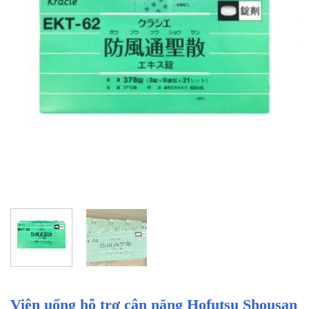
Viên uống hỗ trợ cân nặng Hofutsu Shousan