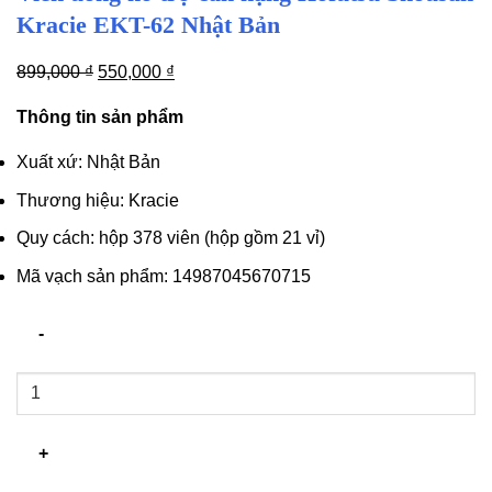
Kracie EKT-62 Nhật Bản
Giá
Giá
899,000
₫
550,000
₫
gốc
hiện
Thông tin sản phẩm
là:
tại
899,000 ₫.
là:
Xuất xứ: Nhật Bản
550,000 ₫.
Thương hiệu: Kracie
Quy cách: hộp 378 viên (hộp gồm 21 vỉ)
Mã vạch sản phẩm: 14987045670715
Viên
uống
hỗ
trợ
cân