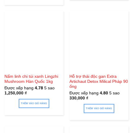
Nấm linh chi túi xanh Lingzhi
Hỗ trợ thải độc gan Extra
Mushroom Hàn Quốc 1kg
Artichaut Detox Milical Pháp 90
ống
Được xếp hạng
4.78
5 sao
1,250,000
₫
Được xếp hạng
4.80
5 sao
330,000
₫
THÊM VÀO GIỎ HÀNG
THÊM VÀO GIỎ HÀNG