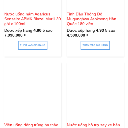
Nước uống nấm Agaricus
Tinh Dầu Thông Đỏ
Senseiro ABMK Blazei Murill 30
Mugunghwa Jeoksong Hàn
gói x 100ml
Quốc 180 viên
Được xếp hạng
4.80
5 sao
Được xếp hạng
4.93
5 sao
7,990,000
₫
4,500,000
₫
THÊM VÀO GIỎ HÀNG
THÊM VÀO GIỎ HÀNG
Viên uống đông trùng hạ thảo
Nước uống hỗ trợ say xe hàn