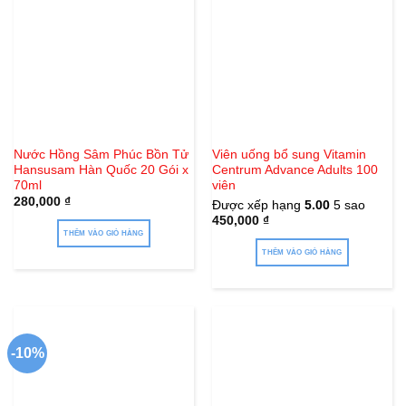
Nước Hồng Sâm Phúc Bồn Tử
Viên uống bổ sung Vitamin
Hansusam Hàn Quốc 20 Gói x
Centrum Advance Adults 100
70ml
viên
280,000
₫
Được xếp hạng
5.00
5 sao
450,000
₫
THÊM VÀO GIỎ HÀNG
THÊM VÀO GIỎ HÀNG
-10%