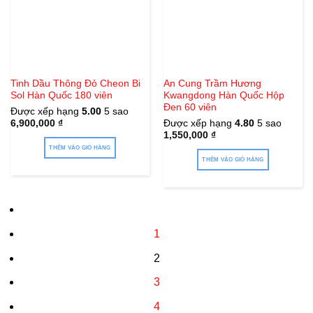
Tinh Dầu Thông Đỏ Cheon Bi
An Cung Trầm Hương
Sol Hàn Quốc 180 viên
Kwangdong Hàn Quốc Hộp
Đen 60 viên
Được xếp hạng
5.00
5 sao
6,900,000
₫
Được xếp hạng
4.80
5 sao
1,550,000
₫
THÊM VÀO GIỎ HÀNG
THÊM VÀO GIỎ HÀNG
1
2
3
4