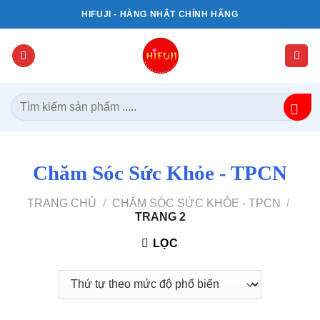
Bỏ
HIFUJI - HÀNG NHẬT CHÍNH HÃNG
qua
nội
dung
Tìm
kiếm:
Chăm Sóc Sức Khỏe - TPCN
TRANG CHỦ
/
CHĂM SÓC SỨC KHỎE - TPCN
/
TRANG 2
LỌC