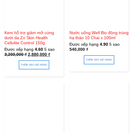
Kem hỗ trợ giảm mỡ cứng
Nước uống Well Bio đông trùng
dưới da Zo Skin Health
hạ thảo 10 Chai x 100ml
Cellulite Control 150g
Được xếp hạng
4.90
5 sao
Được xếp hạng
4.60
5 sao
540,000
₫
Giá
Giá
3,200,000
₫
2,880,000
₫
gốc
hiện
THÊM VÀO GIỎ HÀNG
là:
tại
3,200,000 ₫.
là:
THÊM VÀO GIỎ HÀNG
2,880,000 ₫.