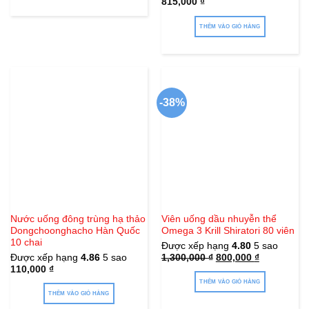
815,000
₫
sản
phẩm
THÊM VÀO GIỎ HÀNG
-38%
Nước uống đông trùng hạ thảo
Viên uống dầu nhuyễn thể
Dongchoonghacho Hàn Quốc
Omega 3 Krill Shiratori 80 viên
10 chai
Được xếp hạng
4.80
5 sao
Giá
Giá
Được xếp hạng
4.86
5 sao
1,300,000
₫
800,000
₫
gốc
hiện
110,000
₫
là:
tại
1,300,000 ₫.
là:
THÊM VÀO GIỎ HÀNG
800,000 ₫.
THÊM VÀO GIỎ HÀNG