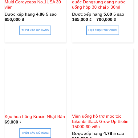
Multi Cordyceps No.1USA 30
quốc Dongsung dạng nước
viên
uống hộp 30 chai x 30ml
Được xếp hạng
4.86
5 sao
Được xếp hạng
5.00
5 sao
650,000
₫
165,000
₫
–
700,000
₫
THÊM VÀO GIỎ HÀNG
LỰA CHỌN TÙY CHỌN
Sản
phẩm
này
có
nhiều
biến
thể.
Các
tùy
chọn
có
thể
Viên uống hỗ trợ mọc tóc
Kẹo hoa hồng Kracie Nhật Bản
được
Eikenbi Black Grow Up Biotin
69,000
₫
chọn
15000 60 viên
trên
Được xếp hạng
4.78
5 sao
THÊM VÀO GIỎ HÀNG
trang