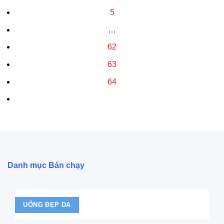
5
…
62
63
64
Danh mục Bán chạy
UỐNG ĐẸP DA