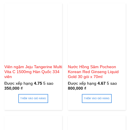
Viên ngậm Jeju Tangerine Multi
Nước Hồng Sâm Pocheon
Vita C 1500mg Hàn Quốc 334
Korean Red Ginseng Liquid
viên
Gold 30 gói x 70ml
Được xếp hạng
4.75
5 sao
Được xếp hạng
4.67
5 sao
350,000
₫
800,000
₫
THÊM VÀO GIỎ HÀNG
THÊM VÀO GIỎ HÀNG