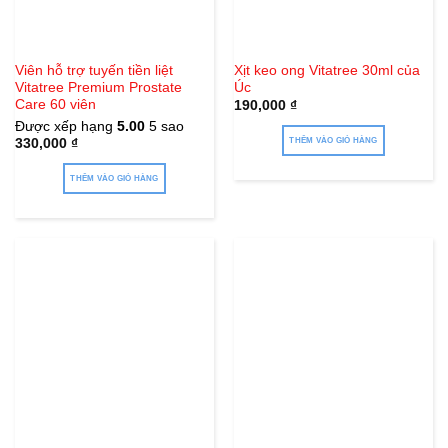
Viên hỗ trợ tuyến tiền liệt
Xịt keo ong Vitatree 30ml của
Vitatree Premium Prostate
Úc
Care 60 viên
190,000
₫
Được xếp hạng
5.00
5 sao
330,000
₫
THÊM VÀO GIỎ HÀNG
THÊM VÀO GIỎ HÀNG