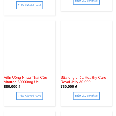
THÊM VÀO GIỎ HÀNG
THÊM VÀO GIỎ HÀNG
Viên Uống Nhau Thai Cừu
Sữa ong chúa Healthy Care
Vitatree 60000mg Úc
Royal Jelly 30.000
880,000
₫
760,000
₫
THÊM VÀO GIỎ HÀNG
THÊM VÀO GIỎ HÀNG