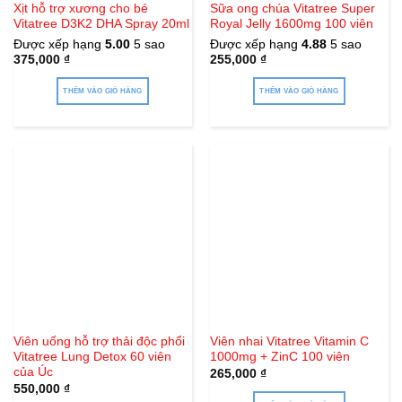
Xịt hỗ trợ xương cho bé
Sữa ong chúa Vitatree Super
Vitatree D3K2 DHA Spray 20ml
Royal Jelly 1600mg 100 viên
Được xếp hạng
5.00
5 sao
Được xếp hạng
4.88
5 sao
375,000
₫
255,000
₫
THÊM VÀO GIỎ HÀNG
THÊM VÀO GIỎ HÀNG
Viên uống hỗ trợ thải độc phổi
Viên nhai Vitatree Vitamin C
Vitatree Lung Detox 60 viên
1000mg + ZinC 100 viên
của Úc
265,000
₫
550,000
₫