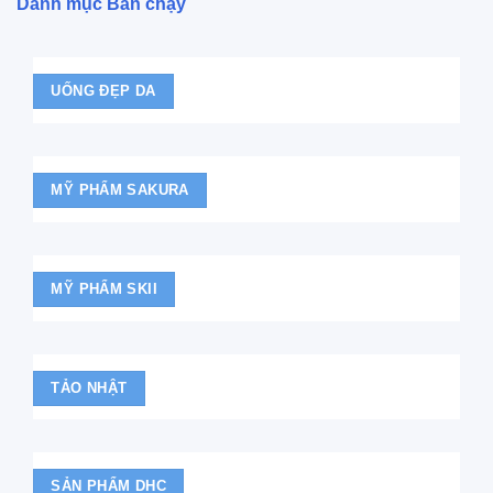
Danh mục Bán chạy
UỐNG ĐẸP DA
MỸ PHẨM SAKURA
MỸ PHẨM SKII
TẢO NHẬT
SẢN PHẨM DHC