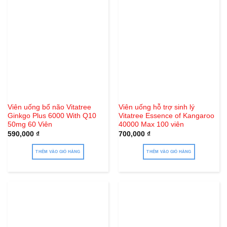
Viên uống bổ não Vitatree
Viên uống hỗ trợ sinh lý
Ginkgo Plus 6000 With Q10
Vitatree Essence of Kangaroo
50mg 60 Viên
40000 Max 100 viên
590,000
₫
700,000
₫
THÊM VÀO GIỎ HÀNG
THÊM VÀO GIỎ HÀNG