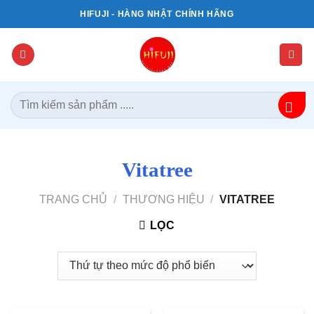
Bỏ
HIFUJI - HÀNG NHẬT CHÍNH HÃNG
qua
nội
dung
Tìm
kiếm:
Vitatree
TRANG CHỦ
/
THƯƠNG HIỆU
/
VITATREE
LỌC