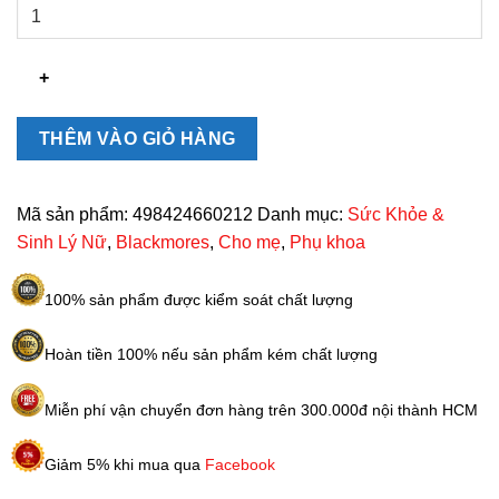
Viên
uống
bổ
sung
lợi
khuẩn
THÊM VÀO GIỎ HÀNG
vùng
kín
Blackmores
Mã sản phẩm:
498424660212
Danh mục:
Sức Khỏe &
Probiotics+
Sinh Lý Nữ
,
Blackmores
,
Cho mẹ
,
Phụ khoa
30
viên
100% sản phẩm được kiểm soát chất lượng
số
lượng
Hoàn tiền 100% nếu sản phẩm kém chất lượng
Miễn phí vận chuyển đơn hàng trên 300.000đ nội thành HCM
Giảm 5% khi mua qua
Facebook