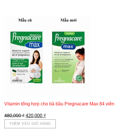
Vitamin tổng hợp cho bà bầu Pregnacare Max 84 viên
Giá
Giá
480,000
₫
420,000
₫
gốc
hiện
THÊM VÀO GIỎ HÀNG