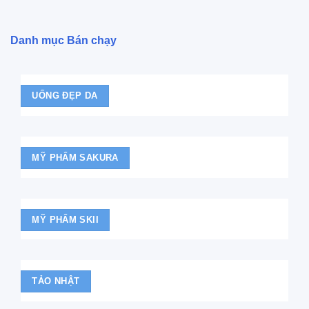
Danh mục Bán chạy
UỐNG ĐẸP DA
MỸ PHẨM SAKURA
MỸ PHẨM SKII
TẢO NHẬT