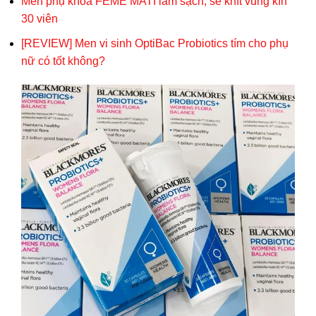
Men phụ khoa FEME MATI làm sạch, se khít vùng kín
30 viên
[REVIEW] Men vi sinh OptiBac Probiotics tím cho phụ
nữ có tốt không?