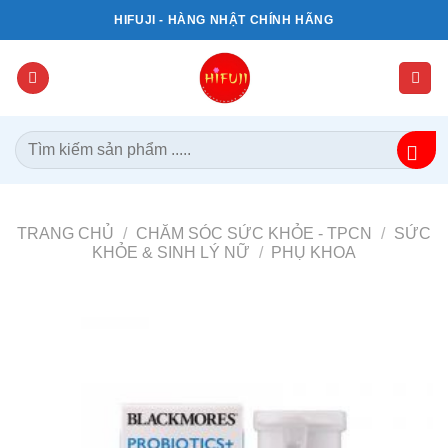
Bỏ
HIFUJI - HÀNG NHẬT CHÍNH HÃNG
qua
nội
dung
Tìm
kiếm:
TRANG CHỦ
/
CHĂM SÓC SỨC KHỎE - TPCN
/
SỨC
KHỎE & SINH LÝ NỮ
/
PHỤ KHOA