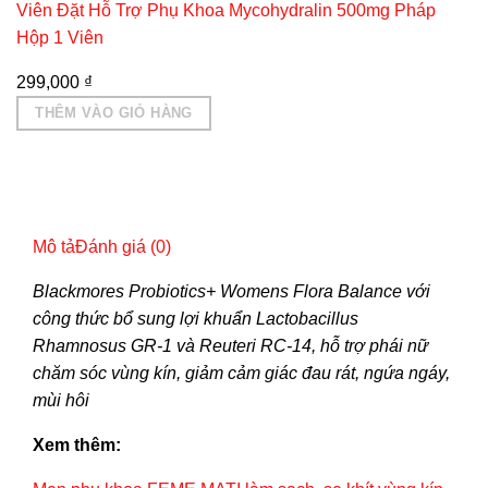
Viên Đặt Hỗ Trợ Phụ Khoa Mycohydralin 500mg Pháp
Hộp 1 Viên
299,000
₫
THÊM VÀO GIỎ HÀNG
Mô tả
Đánh giá (0)
Blackmores Probiotics+ Womens Flora Balance với
công thức bổ sung lợi khuẩn Lactobacillus
Rhamnosus GR-1 và Reuteri RC-14, hỗ trợ phái nữ
chăm sóc vùng kín, giảm cảm giác đau rát, ngứa ngáy,
mùi hôi
Xem thêm: