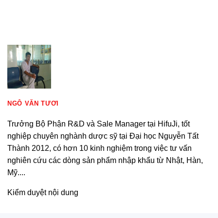
là:
tại
480,000 ₫.
là:
420,000 ₫.
NGÔ VĂN TƯƠI
Trưởng Bộ Phận R&D và Sale Manager tại HifuJi, tốt
nghiệp chuyên nghành dược sỹ tại Đại học Nguyễn Tất
Thành 2012, có hơn 10 kinh nghiệm trong việc tư vấn
nghiên cứu các dòng sản phẩm nhập khẩu từ Nhật, Hàn,
Mỹ....
Kiểm duyệt nội dung