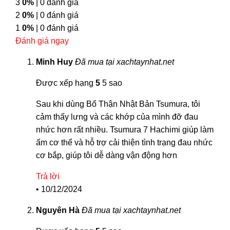
3
0%
| 0 đánh giá
2
0%
| 0 đánh giá
1
0%
| 0 đánh giá
Đánh giá ngay
Minh Huy
Đã mua tại xachtaynhat.net
Được xếp hạng
5
5 sao
Sau khi dùng Bổ Thận Nhật Bản Tsumura, tôi
cảm thấy lưng và các khớp của mình đỡ đau
nhức hơn rất nhiều. Tsumura 7 Hachimi giúp làm
ấm cơ thể và hỗ trợ cải thiện tình trạng đau nhức
cơ bắp, giúp tôi dễ dàng vận động hơn
Trả lời
•
10/12/2024
Nguyên Hà
Đã mua tại xachtaynhat.net