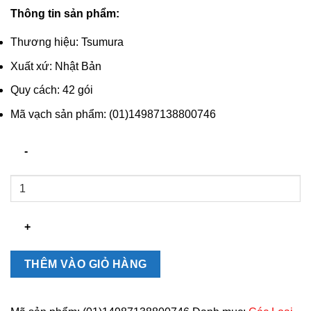
Thông tin sản phẩm:
Thương hiệu: Tsumura
Xuất xứ: Nhật Bản
Quy cách: 42 gói
Mã vạch sản phẩm: (01)14987138800746
Bổ
Thận
Nhật
Bản
Tsumura
7
THÊM VÀO GIỎ HÀNG
Hachimi
Chính
Hãng