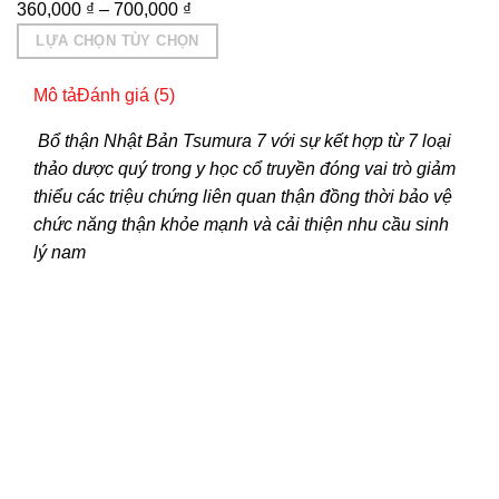
360,000
₫
–
700,000
₫
LỰA CHỌN TÙY CHỌN
Sản
Mô tả
Đánh giá (5)
phẩm
này
Bổ thận Nhật Bản Tsumura 7 với sự kết hợp từ 7 loại
có
thảo dược quý trong y học cổ truyền đóng vai trò giảm
nhiều
thiểu các triệu chứng liên quan thận đồng thời bảo vệ
biến
chức năng thận khỏe mạnh và cải thiện nhu cầu sinh
thể.
lý nam
Các
tùy
chọn
có
thể
được
chọn
trên
trang