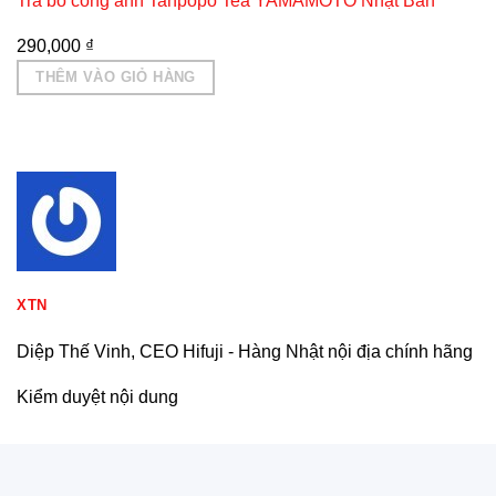
Trà bồ công anh Tanpopo Tea YAMAMOTO Nhật Bản
290,000
₫
THÊM VÀO GIỎ HÀNG
XTN
Diệp Thế Vinh, CEO Hifuji - Hàng Nhật nội địa chính hãng
Kiểm duyệt nội dung