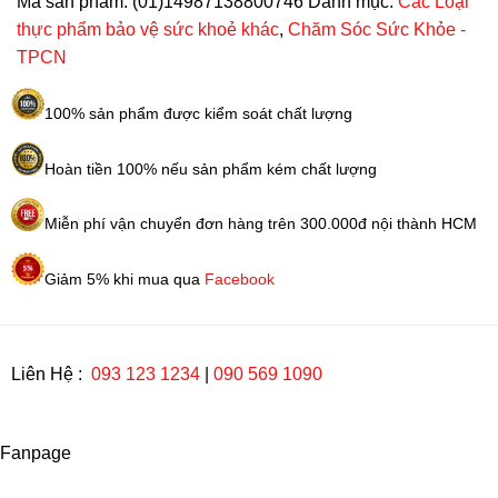
Mã sản phẩm:
(01)14987138800746
Danh mục:
Các Loại
42
thực phẩm bảo vệ sức khoẻ khác
,
Chăm Sóc Sức Khỏe -
gói
TPCN
số
lượng
100% sản phẩm được kiểm soát chất lượng
Hoàn tiền 100% nếu sản phẩm kém chất lượng
Miễn phí vận chuyển đơn hàng trên 300.000đ nội thành HCM
Giảm 5% khi mua qua
Facebook
Liên Hệ :
093 123 1234
|
090 569 1090
Fanpage