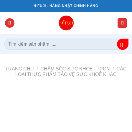
Bỏ
HIFUJI - HÀNG NHẬT CHÍNH HÃNG
qua
nội
dung
Tìm
kiếm:
TRANG CHỦ
/
CHĂM SÓC SỨC KHỎE - TPCN
/
CÁC
LOẠI THỰC PHẨM BẢO VỆ SỨC KHOẺ KHÁC