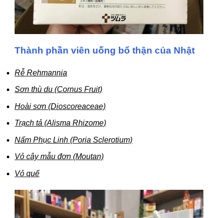
Thành phần viên uống bổ thận của Nhật
Rễ Rehmannia
Sơn thù du (Cornus Fruit)
Hoài sơn (Dioscoreaceae)
Trạch tả (Alisma Rhizome)
Nấm Phục Linh (Poria Sclerotium)
Vỏ cây mẫu đơn (Moutan)
Vỏ quế