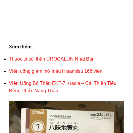
sản
phẩm
Xem thêm:
Thuốc trị sỏi thận UROCALUN Nhật Bản
Viên uống giảm mỡ máu Hisamitsu 168 viên
Viên Uống Bổ Thận EKT-7 Kracie – Cải Thiện Tiểu
Đêm, Chức Năng Thận