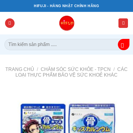
Bỏ
HIFUJI - HÀNG NHẬT CHÍNH HÃNG
qua
nội
dung
Tìm
kiếm:
TRANG CHỦ
/
CHĂM SÓC SỨC KHỎE - TPCN
/
CÁC
LOẠI THỰC PHẨM BẢO VỆ SỨC KHOẺ KHÁC