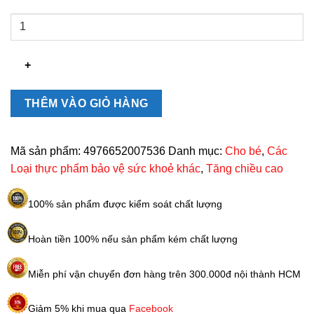
Bột
Canxi
cá
tuyết
hỗ
trợ
THÊM VÀO GIỎ HÀNG
tăng
chiều
cao
Mã sản phẩm:
4976652007536
Danh mục:
Cho bé
,
Các
Nhật
Loại thực phẩm bảo vệ sức khoẻ khác
,
Tăng chiều cao
Bản
140gr
100% sản phẩm được kiểm soát chất lượng
số
lượng
Hoàn tiền 100% nếu sản phẩm kém chất lượng
Miễn phí vận chuyển đơn hàng trên 300.000đ nội thành HCM
Giảm 5% khi mua qua
Facebook