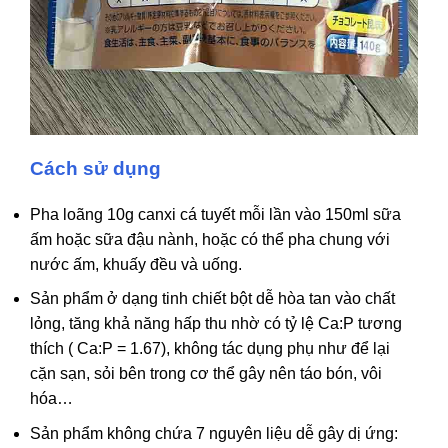
Cách sử dụng
Pha loãng 10g canxi cá tuyết mỗi lần vào 150ml sữa
ấm hoặc sữa đậu nành, hoặc có thể pha chung với
nước ấm, khuấy đều và uống.
Sản phẩm ở dạng tinh chiết bột dễ hòa tan vào chất
lỏng, tăng khả năng hấp thu nhờ có tỷ lệ Ca:P tương
thích ( Ca:P = 1.67), không tác dụng phụ như để lại
cặn sạn, sỏi bên trong cơ thể gây nên táo bón, vôi
hóa…
Sản phẩm không chứa 7 nguyên liệu dễ gây dị ứng: