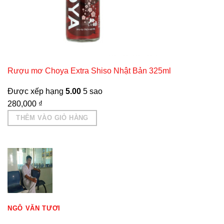
Rượu mơ Choya Extra Shiso Nhật Bản 325ml
Được xếp hạng
5.00
5 sao
280,000
₫
THÊM VÀO GIỎ HÀNG
NGÔ VĂN TƯƠI