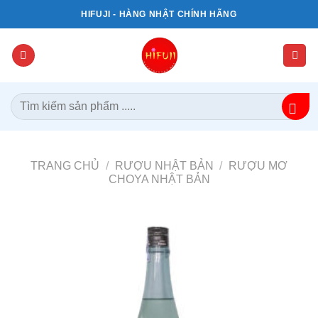
Bỏ
HIFUJI - HÀNG NHẬT CHÍNH HÃNG
qua
nội
dung
Tìm
kiếm:
TRANG CHỦ
/
RƯỢU NHẬT BẢN
/
RƯỢU MƠ
CHOYA NHẬT BẢN