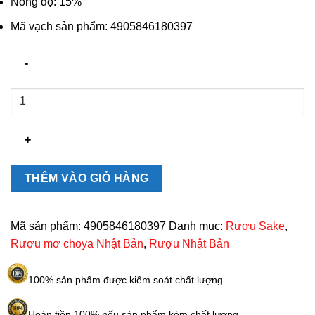
Nồng độ: 15%
Mã vạch sản phẩm: 4905846180397
Rượu
Choya
Sake
Tokusen
Nhật
Bản
THÊM VÀO GIỎ HÀNG
chính
hãng
1800ml
Mã sản phẩm:
4905846180397
Danh mục:
Rượu Sake
,
số
Rượu mơ choya Nhật Bản
,
Rượu Nhật Bản
lượng
100% sản phẩm được kiểm soát chất lượng
Hoàn tiền 100% nếu sản phẩm kém chất lượng