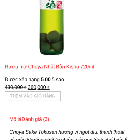
Rượu mơ Choya Nhật Bản Kishu 720ml
Được xếp hạng
5.00
5 sao
Giá
Giá
430,000
₫
360,000
₫
gốc
hiện
THÊM VÀO GIỎ HÀNG
là:
tại
430,000 ₫.
là:
360,000 ₫.
Mô tả
Đánh giá (3)
Choya Sake Tokusen hương vị ngọt dịu, thanh thoát
và giàu khoáng chất tự nhiên, với quy trình chế biến tỉ