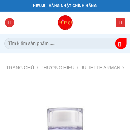
Bỏ
HIFUJI - HÀNG NHẬT CHÍNH HÃNG
qua
nội
dung
Tìm
kiếm:
TRANG CHỦ
/
THƯƠNG HIỆU
/
JULIETTE ARMAND