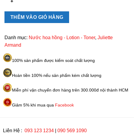
cho
mọi
da
THÊM VÀO GIỎ HÀNG
Cleansing
Tonic
Lotion
Danh mục:
Nước hoa hồng - Lotion - Toner
,
Juliette
Juliette
Armand
Armand
210ml
100% sản phẩm được kiểm soát chất lượng
số
lượng
Hoàn tiền 100% nếu sản phẩm kém chất lượng
Miễn phí vận chuyển đơn hàng trên 300.000đ nội thành HCM
Giảm 5% khi mua qua
Facebook
Liên Hệ :
093 123 1234
|
090 569 1090