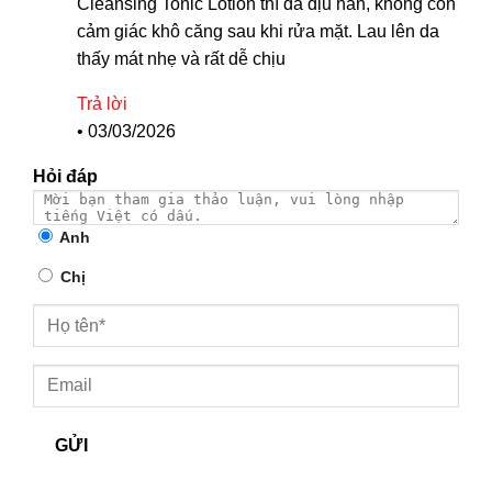
Cleansing Tonic Lotion thì da dịu hẳn, không còn
cảm giác khô căng sau khi rửa mặt. Lau lên da
thấy mát nhẹ và rất dễ chịu
Trả lời
•
03/03/2026
Hỏi đáp
Anh
Chị
GỬI