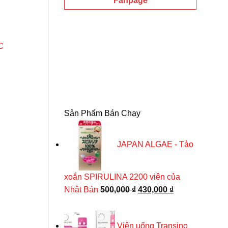
Fanpage
ày 90 viên số lượng
C
Sản Phẩm Bán Chạy
JAPAN ALGAE - Tảo
xoắn SPIRULINA 2200 viên của
Giá
Giá
Nhật Bản
500,000
₫
430,000
₫
gốc
hiện
là:
tại
Viên uống Transino
500,000 ₫.
là: