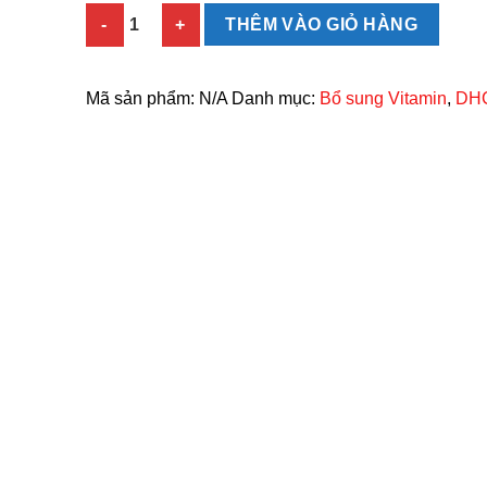
Viên uống khoáng tổng hợp DHC Multi Minerals 30 ng
THÊM VÀO GIỎ HÀNG
Mã sản phẩm:
N/A
Danh mục:
Bổ sung Vitamin
,
DH