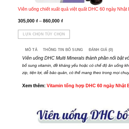
Viên uống chiết xuất quả việt quất DHC 60 ngày Nhật
305,000
₫
–
860,000
₫
LỰA CHỌN TÙY CHỌN
Sản
phẩm
MÔ TẢ
THÔNG TIN BỔ SUNG
ĐÁNH GIÁ (0)
này
Viên uống DHC Multi Minerals thành phần nổi bật với
có
bổ sung vitamin, đề kháng yếu hoặc có chế độ ăn uống k
nhiều
zip, tiện lợi, dễ bảo quản, có thể mang theo trong mọi chu
biến
thể.
Xem thêm:
Vitamin tổng hợp DHC 60 ngày Nhật 
Các
tùy
chọn
có
thể
được