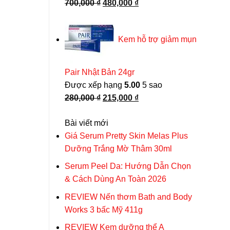
được
Giá
Giá
700,000
₫
480,000
₫
chọn
gốc
hiện
trên
là:
tại
trang
Kem hỗ trợ giảm mụn
700,000 ₫.
là:
sản
480,000 ₫.
phẩm
Pair Nhật Bản 24gr
Được xếp hạng
5.00
5 sao
Giá
Giá
280,000
₫
215,000
₫
gốc
hiện
Bài viết mới
là:
tại
Giá Serum Pretty Skin Melas Plus
280,000 ₫.
là:
Dưỡng Trắng Mờ Thâm 30ml
215,000 ₫.
Serum Peel Da: Hướng Dẫn Chọn
& Cách Dùng An Toàn 2026
REVIEW Nến thơm Bath and Body
Works 3 bấc Mỹ 411g
REVIEW Kem dưỡng thể A