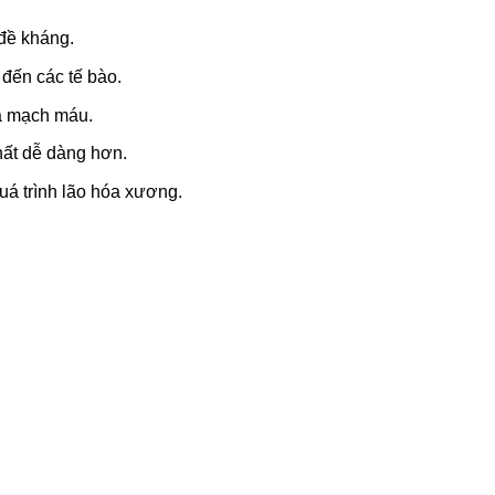
 đề kháng.
 đến các tế bào.
ữa mạch máu.
hất dễ dàng hơn.
uá trình lão hóa xương.