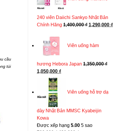
430,000 ₫.
Viên DHC rau củ Perfect Vegetable Premium Nhật
240 viên Daiichi Sankyo Nhật Bản
Được xếp hạng
5.00
5 sao
Giá
Giá
Chính Hãng
1,400,000
₫
1,290,000
₫
130,000
₫
–
550,000
₫
gốc
hiện
LỰA CHỌN TÙY CHỌN
là:
tại
Sản
Viên uống hàm
1,400,000 ₫.
là:
phẩm
1,290,00
này
hu cầu
hương Hebora Japan
1,350,000
₫
có
ng túi
Giá
Giá
1,050,000
₫
nhiều
gốc
hiện
biến
là:
tại
thể.
Viên uống hỗ trợ dạ
1,350,000 ₫.
là:
Các
1,050,000 ₫.
tùy
chọn
dày Nhật Bản MMSC Kyabeijin
có
Kowa
thể
Được xếp hạng
5.00
5 sao