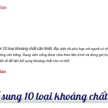
 Bản
 10 loại khoáng chất cần thiết, đ
ặc biệt rất phù hợp với người có n
hông cân bằng.
Dạng viên uống được chia theo liệu trình và đóng gói tro
yến đi để tiện bổ sung khoáng chất cho cơ thể.
Bản