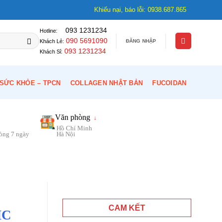
Khiếu nại, báo lỗi: 0938.687.865
093 1231234
Hotline:
090 5691090
ĐĂNG NHẬP
Khách Lẻ:
093 1231234
Khách Sỉ:
SỨC KHỎE – TPCN
COLLAGEN NHẬT BẢN
FUCOIDAN
Văn phòng
↓
Hồ Chí Minh
vòng 7 ngày
Hà Nội
CAM KẾT
HC