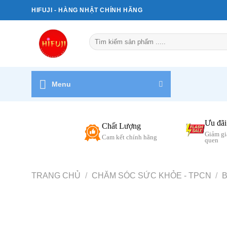
Bỏ
HIFUJI - HÀNG NHẬT CHÍNH HÃNG
qua
nội
Tìm
dung
kiếm:
Menu
Ưu đãi
Chất Lượng
Giảm gi
Cam kết chính hãng
quen
TRANG CHỦ
/
CHĂM SÓC SỨC KHỎE - TPCN
/
B