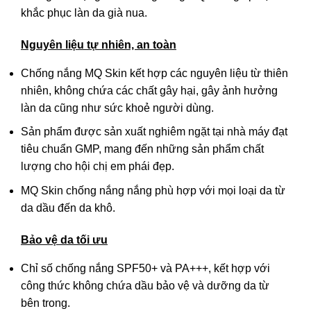
tùy
khắc phục làn da già nua.
chọn
có
Nguyên liệu tự nhiên, an toàn
thể
Chống nắng MQ Skin kết hợp các nguyên liệu từ thiên
được
nhiên, không chứa các chất gây hại, gây ảnh hưởng
chọn
làn da cũng như sức khoẻ người dùng.
trên
trang
Sản phẩm được sản xuất nghiêm ngặt tại nhà máy đạt
sản
tiêu chuẩn GMP, mang đến những sản phẩm chất
phẩm
lượng cho hội chị em phái đẹp.
MQ Skin chống nắng nắng phù hợp với mọi loại da từ
da dầu đến da khô.
Bảo vệ da tối ưu
Chỉ số chống nắng SPF50+ và PA+++, kết hợp với
công thức không chứa dầu bảo vệ và dưỡng da từ
bên trong.