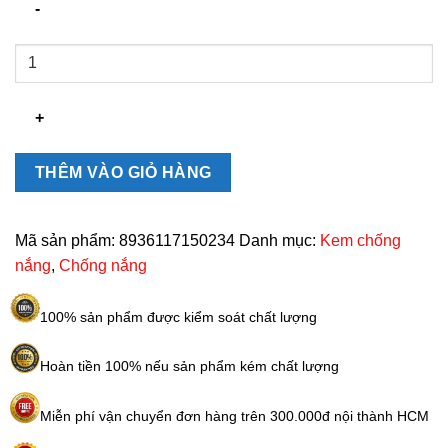
Kem
Chống
Nắng
MQ
Skin
UV
THÊM VÀO GIỎ HÀNG
Protection
Sunblock
Chính
Mã sản phẩm:
8936117150234
Danh mục:
Kem chống
Hãng
nắng
,
Chống nắng
50g
số
100% sản phẩm được kiểm soát chất lượng
lượng
Hoàn tiền 100% nếu sản phẩm kém chất lượng
Miễn phí vận chuyển đơn hàng trên 300.000đ nội thành HCM