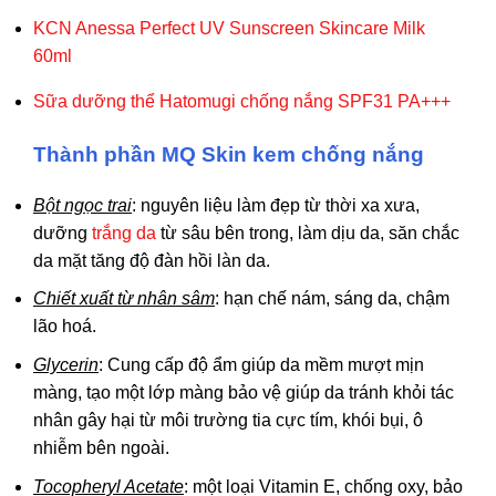
KCN Anessa Perfect UV Sunscreen Skincare Milk
60ml
Sữa dưỡng thể Hatomugi chống nắng SPF31 PA+++
Thành phần MQ Skin kem chống nắng
Bột ngọc trai
: nguyên liệu làm đẹp từ thời xa xưa,
dưỡng
trắng da
từ sâu bên trong, làm dịu da, săn chắc
da mặt tăng độ đàn hồi làn da.
Chiết xuất từ nhân sâm
: hạn chế nám, sáng da, chậm
lão hoá.
Glycerin
: Cung cấp độ ẩm giúp da mềm mượt mịn
màng, tạo một lớp màng bảo vệ giúp da tránh khỏi tác
nhân gây hại từ môi trường tia cực tím, khói bụi, ô
nhiễm bên ngoài.
Tocopheryl Acetate
: một loại Vitamin E, chống oxy, bảo