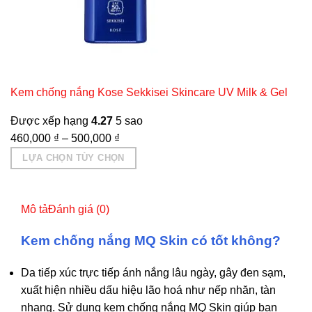
Kem chống nắng Kose Sekkisei Skincare UV Milk & Gel
Được xếp hạng
4.27
5 sao
460,000
₫
–
500,000
₫
LỰA CHỌN TÙY CHỌN
Sản
phẩm
Mô tả
Đánh giá (0)
này
có
Kem chống nắng MQ Skin có tốt không?
nhiều
biến
Da tiếp xúc trực tiếp ánh nắng lâu ngày, gây đen sạm,
thể.
xuất hiện nhiều dấu hiệu lão hoá như nếp nhăn, tàn
Các
nhang. Sử dụng kem chống nắng MQ Skin giúp bạn