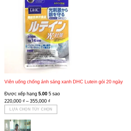
Viên uống chống ánh sáng xanh DHC Lutein gói 20 ngày
Được xếp hạng
5.00
5 sao
220,000
₫
–
355,000
₫
LỰA CHỌN TÙY CHỌN
Sản
phẩm