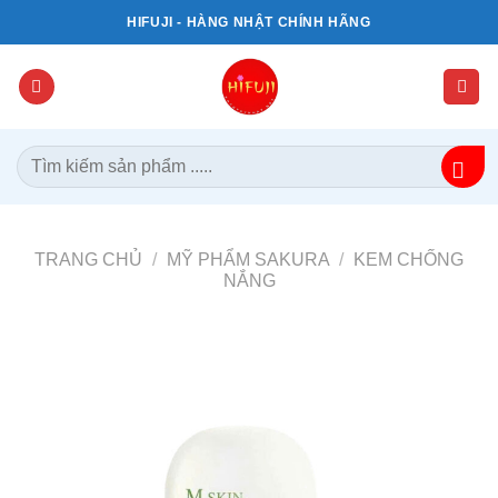
Bỏ
HIFUJI - HÀNG NHẬT CHÍNH HÃNG
qua
nội
dung
Tìm
kiếm:
TRANG CHỦ
/
MỸ PHẨM SAKURA
/
KEM CHỐNG
NẮNG