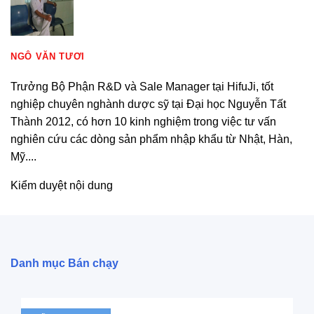
này
có
nhiều
biến
NGÔ VĂN TƯƠI
thể.
Trưởng Bộ Phận R&D và Sale Manager tại HifuJi, tốt
Các
nghiệp chuyên nghành dược sỹ tại Đại học Nguyễn Tất
tùy
Thành 2012, có hơn 10 kinh nghiệm trong việc tư vấn
chọn
nghiên cứu các dòng sản phẩm nhập khẩu từ Nhật, Hàn,
có
Mỹ....
thể
được
Kiểm duyệt nội dung
chọn
trên
trang
sản
Danh mục Bán chạy
phẩm