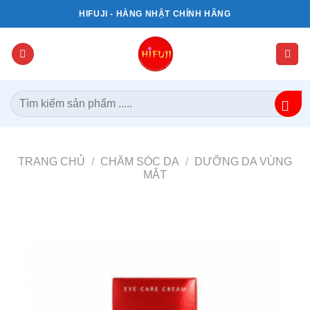
Bỏ
HIFUJI - HÀNG NHẬT CHÍNH HÃNG
qua
nội
dung
Tìm
kiếm:
TRANG CHỦ
/
CHĂM SÓC DA
/
DƯỠNG DA VÙNG
MẮT