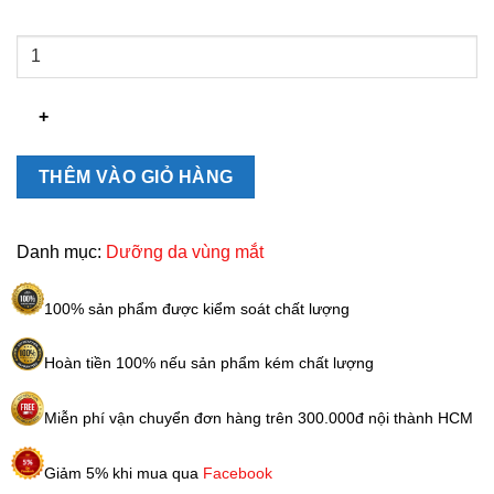
Kem
mắt
Luange
Premium
Eye
Care
THÊM VÀO GIỎ HÀNG
Cream
Nhật
Bản
Danh mục:
Dưỡng da vùng mắt
15ml
số
100% sản phẩm được kiểm soát chất lượng
lượng
Hoàn tiền 100% nếu sản phẩm kém chất lượng
Miễn phí vận chuyển đơn hàng trên 300.000đ nội thành HCM
Giảm 5% khi mua qua
Facebook