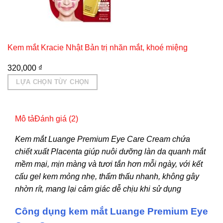
Kem mắt Kracie Nhật Bản trị nhăn mắt, khoé miệng
320,000
₫
LỰA CHỌN TÙY CHỌN
Sản
phẩm
Mô tả
Đánh giá (2)
này
có
Kem mắt Luange Premium Eye Care Cream chứa
nhiều
chiết xuất Placenta giúp nuôi dưỡng làn da quanh mắt
biến
mềm mại, mịn màng và tươi tắn hơn mỗi ngày, với kết
thể.
cấu gel kem mỏng nhẹ, thẩm thấu nhanh, không gây
Các
nhờn rít, mang lại cảm giác dễ chịu khi sử dụng
tùy
chọn
Công dụng kem mắt Luange Premium Eye
có