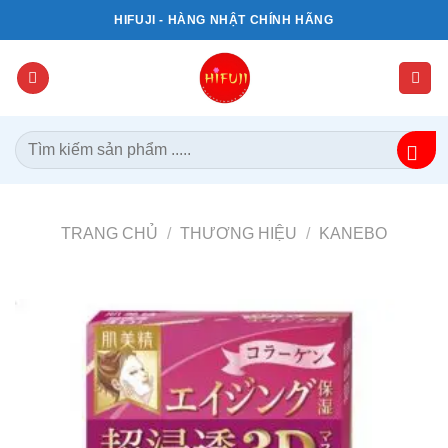
Bỏ
HIFUJI - HÀNG NHẬT CHÍNH HÃNG
qua
nội
dung
Tìm
kiếm:
TRANG CHỦ
/
THƯƠNG HIỆU
/
KANEBO