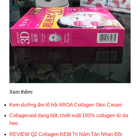
Xem thêm:
Kem dưỡng ẩm lô hội AROA Collagen Skin Cream
Collagenaid dạng bột, chiết xuất 100% collagen từ da
heo
REVIEW Q2 Collagen KEM Trị Nám Tàn Nhan Đồi