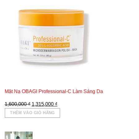
Mặt Nạ OBAGI Professional-C Làm Sáng Da
Giá
Giá
1,600,000
₫
1,315,000
₫
gốc
hiện
THÊM VÀO GIỎ HÀNG
là:
tại
1,600,000 ₫.
là:
1,315,000 ₫.