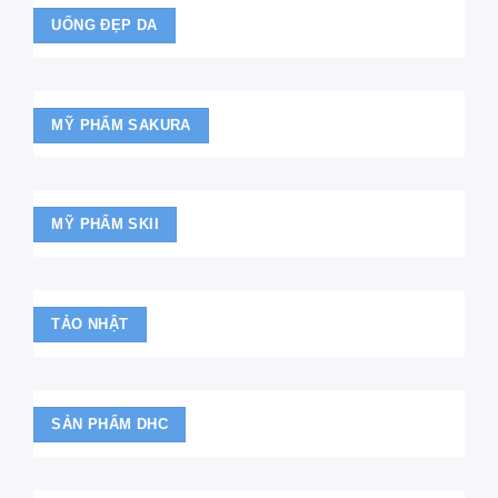
UỐNG ĐẸP DA
MỸ PHẨM SAKURA
MỸ PHẨM SKII
TẢO NHẬT
SẢN PHẨM DHC