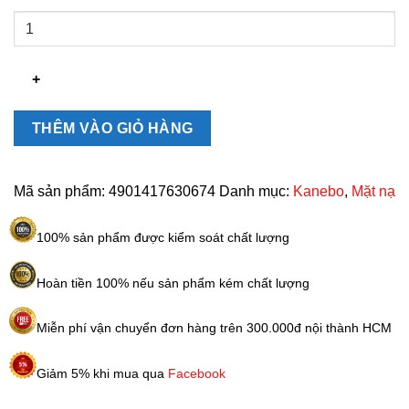
Mặt
nạ
Collagen
Kanebo
Kracie
3D
THÊM VÀO GIỎ HÀNG
Face
Mask
số
Mã sản phẩm:
4901417630674
Danh mục:
Kanebo
,
Mặt nạ
lượng
100% sản phẩm được kiểm soát chất lượng
Hoàn tiền 100% nếu sản phẩm kém chất lượng
Miễn phí vận chuyển đơn hàng trên 300.000đ nội thành HCM
Giảm 5% khi mua qua
Facebook