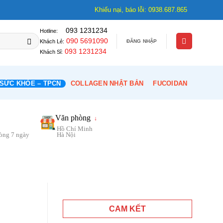
Khiếu nại, báo lỗi: 0938.687.865
093 1231234
Hotline:
090 5691090
ĐĂNG NHẬP
Khách Lẻ:
093 1231234
Khách Sỉ:
SỨC KHỎE – TPCN
COLLAGEN NHẬT BẢN
FUCOIDAN
Văn phòng
↓
Hồ Chí Minh
vòng 7 ngày
Hà Nội
CAM KẾT