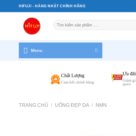
Bỏ
HIFUJI - HÀNG NHẬT CHÍNH HÃNG
qua
nội
Tìm
dung
kiếm:
Menu
Ưu đãi
Chất Lượng
Giảm gi
Cam kết chính hãng
quen
TRANG CHỦ
/
UỐNG ĐẸP DA
/
NMN