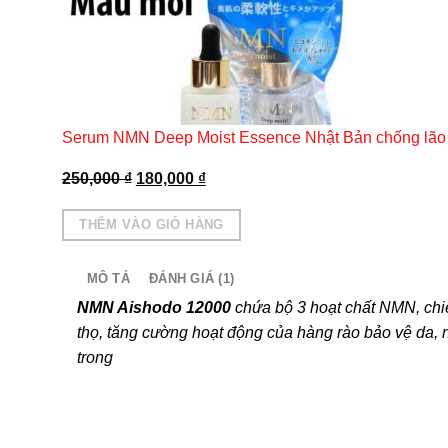
Serum NMN Deep Moist Essence Nhật Bản chống lão
Giá
Giá
250,000
₫
180,000
₫
gốc
hiện
là:
tại
250,000 ₫.
là:
THÊM VÀO GIỎ HÀNG
180,000 ₫.
MÔ TẢ
ĐÁNH GIÁ (1)
NMN Aishodo 12000
chứa bộ 3 hoạt chất NMN, chi
thọ, tăng cường hoạt động của hàng rào bảo vệ da, 
trong