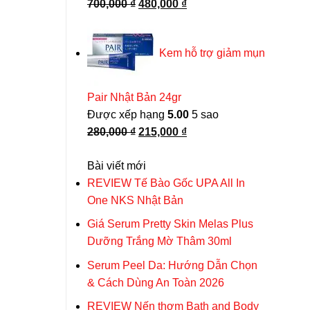
Giá
Giá
700,000
₫
480,000
₫
gốc
hiện
là:
tại
Kem hỗ trợ giảm mụn
700,000 ₫.
là:
480,000 ₫.
Pair Nhật Bản 24gr
Được xếp hạng
5.00
5 sao
Giá
Giá
280,000
₫
215,000
₫
gốc
hiện
Bài viết mới
là:
tại
REVIEW Tế Bào Gốc UPA All In
280,000 ₫.
là:
One NKS Nhật Bản
215,000 ₫.
Giá Serum Pretty Skin Melas Plus
Dưỡng Trắng Mờ Thâm 30ml
Serum Peel Da: Hướng Dẫn Chọn
& Cách Dùng An Toàn 2026
REVIEW Nến thơm Bath and Body