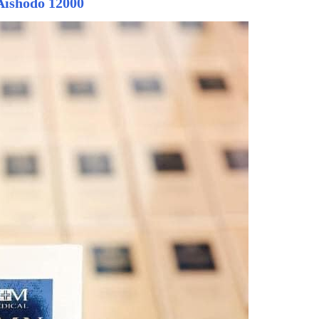
 Aishodo
12000