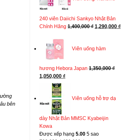
430,000 ₫.
240 viên Daiichi Sankyo Nhật Bản
Giá
Giá
Chính Hãng
1,400,000
₫
1,290,000
₫
gốc
hiện
là:
tại
Viên uống NMN 18000 Aishodo của Nhật 90 viên
Viên uống hàm
1,400,000 ₫.
là:
Được xếp hạng
5.00
5 sao
1,290,00
Giá
Giá
4,800,000
₫
3,900,000
₫
gốc
hiện
hương Hebora Japan
1,350,000
₫
THÊM VÀO GIỎ HÀNG
là:
tại
Giá
Giá
1,050,000
₫
4,800,000 ₫.
là:
3,900,000 ₫.
gốc
hiện
là:
tại
trường
Viên uống hỗ trợ dạ
1,350,000 ₫.
là:
sâu bên
1,050,000 ₫.
dày Nhật Bản MMSC Kyabeijin
Kowa
Được xếp hạng
5.00
5 sao