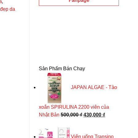
Fanpage
a
,
đẹp da
Sản Phẩm Bán Chạy
JAPAN ALGAE - Tảo
-19%
xoắn SPIRULINA 2200 viên của
Giá
Giá
Nhật Bản
500,000
₫
430,000
₫
gốc
hiện
là:
tại
Viên uống Transino
500,000 ₫.
là: