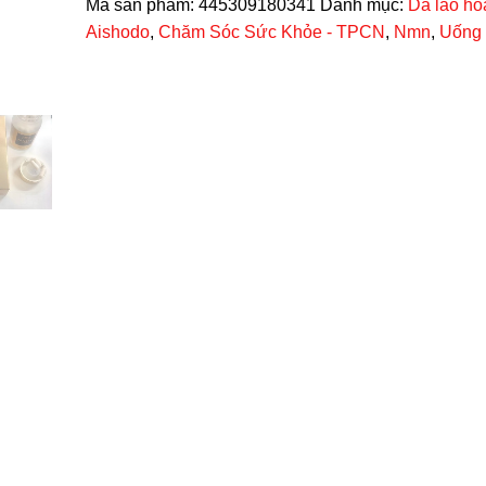
Mã sản phẩm:
445309180341
Danh mục:
Da lão hó
Aishodo
,
Chăm Sóc Sức Khỏe - TPCN
,
Nmn
,
Uống 