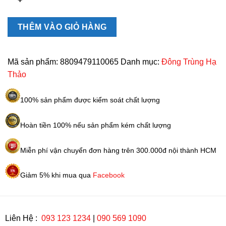
hạ
thảo
Well
THÊM VÀO GIỎ HÀNG
Being
Life
10
Mã sản phẩm:
8809479110065
Danh mục:
Đông Trùng Hạ
chai
Thảo
x
100ml
100% sản phẩm được kiểm soát chất lượng
số
lượng
Hoàn tiền 100% nếu sản phẩm kém chất lượng
Miễn phí vận chuyển đơn hàng trên 300.000đ nội thành HCM
Giảm 5% khi mua qua
Facebook
Liên Hệ :
093 123 1234
|
090 569 1090