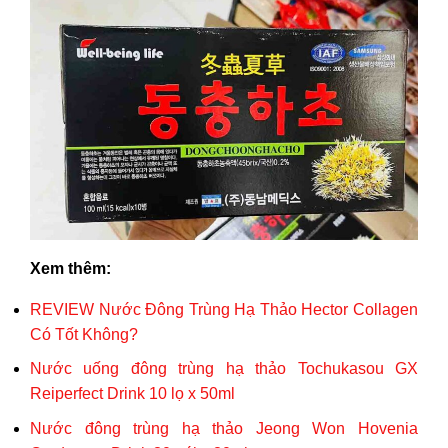
Xem thêm:
REVIEW Nước Đông Trùng Hạ Thảo Hector Collagen
Có Tốt Không?
Nước uống đông trùng hạ thảo Tochukasou GX
Reiperfect Drink 10 lọ x 50ml
Nước đông trùng hạ thảo Jeong Won Hovenia