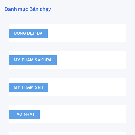
Danh mục Bán chạy
UỐNG ĐẸP DA
MỸ PHẨM SAKURA
MỸ PHẨM SKII
TẢO NHẬT