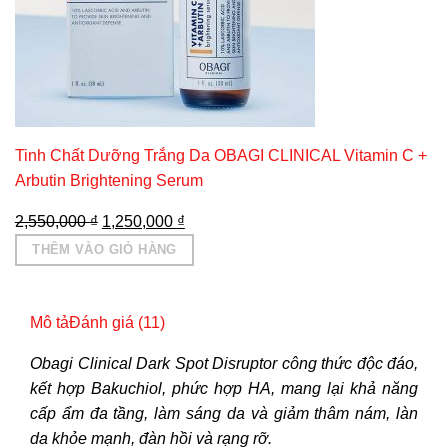
Tinh Chất Dưỡng Trắng Da OBAGI CLINICAL Vitamin C +
Arbutin Brightening Serum
Giá
Giá
2,550,000
₫
1,250,000
₫
gốc
hiện
THÊM VÀO GIỎ HÀNG
là:
tại
2,550,000 ₫.
là:
1,250,000 ₫.
Mô tả
Đánh giá (11)
Obagi Clinical Dark Spot Disruptor công thức độc đáo,
kết hợp Bakuchiol, phức hợp HA, mang lại khả năng
cấp ẩm đa tầng, làm sáng da và giảm thâm nám, làn
da khỏe mạnh, đàn hồi và rạng rỡ.