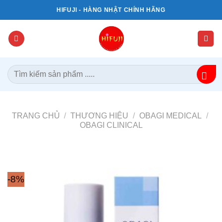
Bỏ
HIFUJI - HÀNG NHẬT CHÍNH HÃNG
qua
nội
dung
Tìm
kiếm:
TRANG CHỦ
/
THƯƠNG HIỆU
/
OBAGI MEDICAL
/
OBAGI CLINICAL
-8%