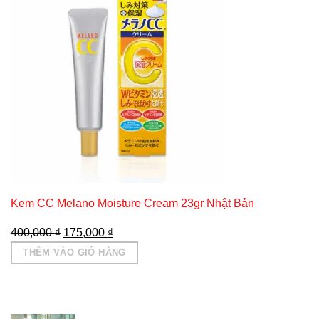
Kem CC Melano Moisture Cream 23gr Nhật Bản
Giá
Giá
400,000
₫
175,000
₫
gốc
hiện
THÊM VÀO GIỎ HÀNG
là:
tại
400,000 ₫.
là:
175,000 ₫.