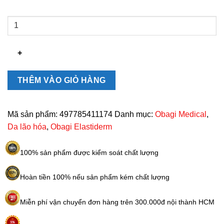
Tinh
chất
mờ
nếp
nhăn
Obagi
THÊM VÀO GIỎ HÀNG
Elastiderm
Advanced
Filler
Mã sản phẩm:
497785411174
Danh mục:
Obagi Medical
,
Concentrate
Da lão hóa
,
Obagi Elastiderm
20ml
số
100% sản phẩm được kiểm soát chất lượng
lượng
Hoàn tiền 100% nếu sản phẩm kém chất lượng
Miễn phí vận chuyển đơn hàng trên 300.000đ nội thành HCM