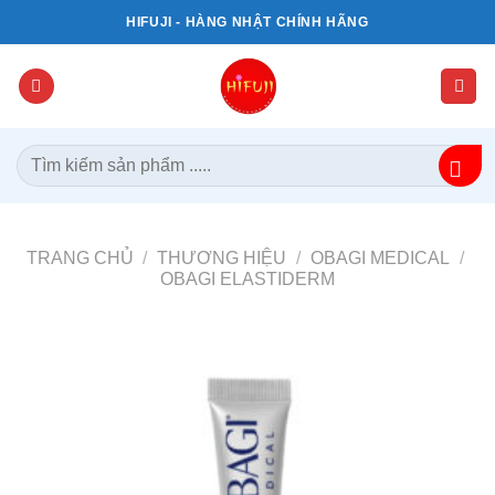
Bỏ
HIFUJI - HÀNG NHẬT CHÍNH HÃNG
qua
nội
dung
Tìm
kiếm:
TRANG CHỦ
/
THƯƠNG HIỆU
/
OBAGI MEDICAL
/
OBAGI ELASTIDERM