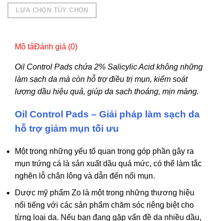
LỰA CHỌN TÙY CHỌN
Sản
phẩm
Mô tả
Đánh giá (0)
này
có
Oil Control Pads chứa 2% Salicylic Acid không những
nhiều
làm sạch da mà còn hỗ trợ điều trị mụn, kiểm soát
biến
lượng dầu hiệu quả, giúp da sạch thoáng, mịn màng.
thể.
Các
Oil Control Pads – Giải pháp làm sạch da
tùy
hỗ trợ giảm mụn tối ưu
chọn
có
Một trong những yếu tố quan trọng góp phần gây ra
thể
mụn trứng cá là sản xuất dầu quá mức, có thể làm tắc
được
nghẽn lỗ chân lông và dẫn đến nổi mụn.
chọn
Dược mỹ phẩm Zo là một trong những thương hiệu
trên
nổi tiếng với các sản phẩm chăm sóc riêng biệt cho
trang
từng loại da. Nếu bạn đang gặp vấn đề da nhiều dầu,