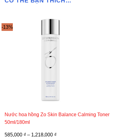
CÓ THỂ BẠN THÍCH…
-13%
Nước hoa hồng Zo Skin Balance Calming Toner
50ml/180ml
585,000
₫
–
1,218,000
₫