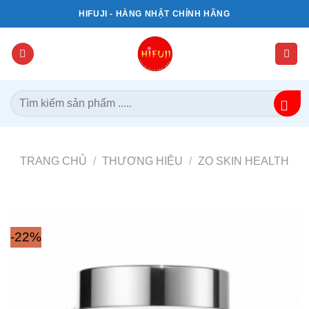
Bỏ
HIFUJI - HÀNG NHẬT CHÍNH HÃNG
qua
nội
dung
Tìm
kiếm:
TRANG CHỦ
/
THƯƠNG HIỆU
/
ZO SKIN HEALTH
-22%