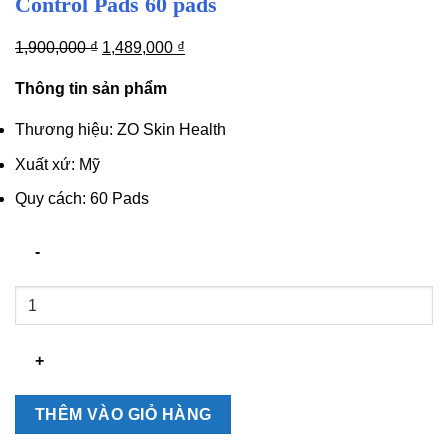
Control Pads 60 pads
Giá
Giá
1,900,000
₫
1,489,000
₫
gốc
hiện
Thông tin sản phẩm
là:
tại
1,900,000 ₫.
là:
Thương hiệu: ZO Skin Health
1,489,000 ₫.
Xuất xứ: Mỹ
Quy cách: 60 Pads
Miếng
tẩy
tế
bào
chết
Zo
THÊM VÀO GIỎ HÀNG
Skin