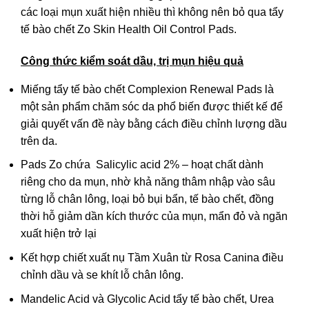
sản
các loại mụn xuất hiện nhiều thì không nên bỏ qua tẩy
phẩm
tế bào chết Zo Skin Health Oil Control Pads.
Công thức kiểm soát dầu, trị mụn hiệu quả
Miếng tẩy tế bào chết Complexion Renewal Pads là
một sản phẩm chăm sóc da phổ biến được thiết kế để
giải quyết vấn đề này bằng cách điều chỉnh lượng dầu
trên da.
Pads Zo chứa Salicylic acid 2% – hoạt chất dành
riêng cho da mụn, nhờ khả năng thâm nhập vào sâu
từng lỗ chân lông, loại bỏ bụi bẩn, tế bào chết, đồng
thời hỗ giảm dần kích thước của mụn, mẩn đỏ và ngăn
xuất hiện trở lại
Kết hợp chiết xuất nụ Tầm Xuân từ Rosa Canina điều
chỉnh dầu và se khít lỗ chân lông.
Mandelic Acid và Glycolic Acid tẩy tế bào chết, Urea