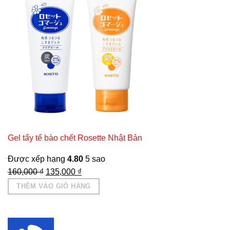
Gel tẩy tế bào chết Rosette Nhật Bản
Được xếp hạng
4.80
5 sao
Giá
Giá
160,000
₫
135,000
₫
gốc
hiện
THÊM VÀO GIỎ HÀNG
là:
tại
160,000 ₫.
là:
135,000 ₫.