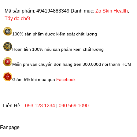
Health
Oil
Mã sản phẩm:
494194883349
Danh mục:
Zo Skin Health
,
Control
Tẩy da chết
Pads
60
100% sản phẩm được kiểm soát chất lượng
pads
số
Hoàn tiền 100% nếu sản phẩm kém chất lượng
lượng
Miễn phí vận chuyển đơn hàng trên 300.000đ nội thành HCM
Giảm 5% khi mua qua
Facebook
Liên Hệ :
093 123 1234
|
090 569 1090
Fanpage