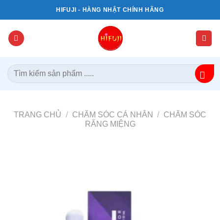
Bỏ
HIFUJI - HÀNG NHẬT CHÍNH HÃNG
qua
nội
dung
Tìm
kiếm:
TRANG CHỦ
/
CHĂM SÓC CÁ NHÂN
/
CHĂM SÓC
RĂNG MIỆNG