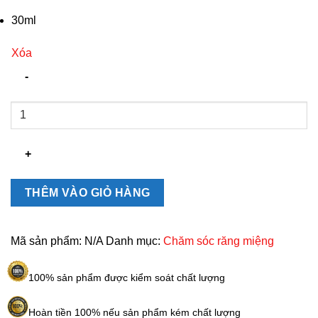
30ml
Xóa
Serum
Trắng
Răng
Unismile
Hỗ
Trợ
THÊM VÀO GIỎ HÀNG
Vết
Ố
Vàng
Mã sản phẩm:
N/A
Danh mục:
Chăm sóc răng miệng
Răng,
Làm
100% sản phẩm được kiểm soát chất lượng
Sạch
Mảng
Hoàn tiền 100% nếu sản phẩm kém chất lượng