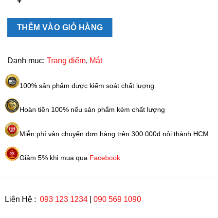
mi
Compliment
3in1
THÊM VÀO GIỎ HÀNG
Nga
giảm
gãy
Danh mục:
Trang điểm
,
Mắt
rụng
12ml
100% sản phẩm được kiểm soát chất lượng
số
lượng
Hoàn tiền 100% nếu sản phẩm kém chất lượng
Miễn phí vận chuyển đơn hàng trên 300.000đ nội thành HCM
Giảm 5% khi mua qua
Facebook
Liên Hệ :
093 123 1234
|
090 569 1090