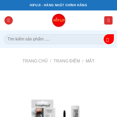
Bỏ
HIFUJI - HÀNG NHẬT CHÍNH HÃNG
qua
nội
dung
Tìm
kiếm:
TRANG CHỦ
/
TRANG ĐIỂM
/
MẮT