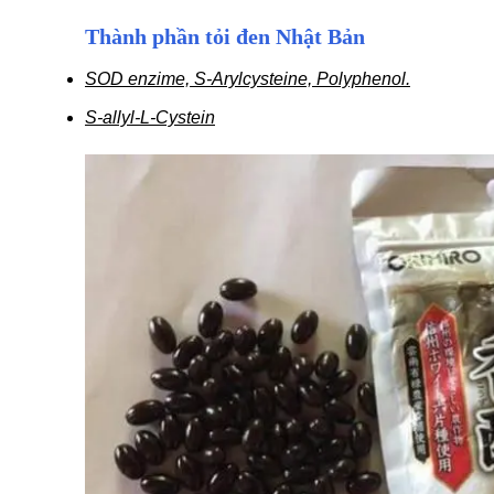
Thành phần tỏi đen Nhật Bản
SOD enzime, S-Arylcysteine, Polyphenol.
S-allyl-L-Cystein