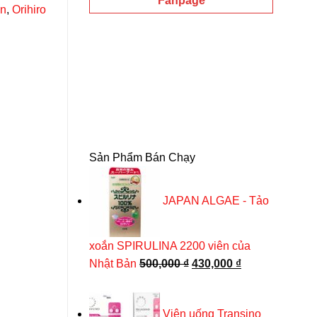
Fanpage
n
,
Orihiro
Sản Phẩm Bán Chạy
-35%
JAPAN ALGAE - Tảo
xoắn SPIRULINA 2200 viên của
Giá
Giá
Nhật Bản
500,000
₫
430,000
₫
gốc
hiện
là:
tại
Viên uống Transino
500,000 ₫.
là: