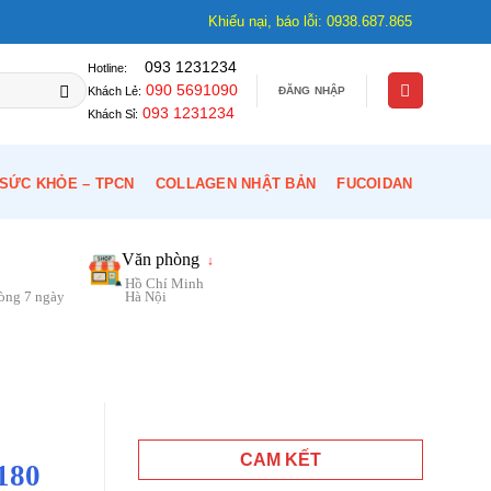
Khiếu nại, báo lỗi: 0938.687.865
093 1231234
Hotline:
090 5691090
ĐĂNG NHẬP
Khách Lẻ:
093 1231234
Khách Sỉ:
SỨC KHỎE – TPCN
COLLAGEN NHẬT BẢN
FUCOIDAN
Văn phòng
↓
Hồ Chí Minh
vòng 7 ngày
Hà Nội
CAM KẾT
180