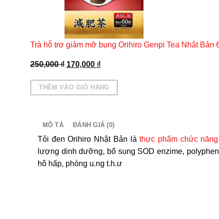
Trà hỗ trợ giảm mỡ bụng Orihiro Genpi Tea Nhật Bản 
Giá
Giá
250,000
₫
170,000
₫
gốc
hiện
là:
tại
250,000 ₫.
là:
THÊM VÀO GIỎ HÀNG
170,000 ₫.
MÔ TẢ
ĐÁNH GIÁ (0)
Tỏi đen Orihiro Nhật Bản là
thực phẩm chức năng
lượng dinh dưỡng, bổ sung SOD enzime, polyphenol
hô hấp, phòng u.ng t.h.ư