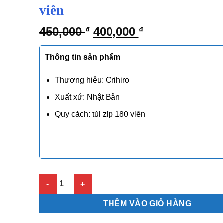
viên
Giá
Giá
450,000
400,000
₫
₫
gốc
hiện
là:
tại
Thông tin sản phẩm
450,000 ₫.
là:
400,000 ₫.
Thương hiêu: Orihiro
Xuất xứ: Nhật Bản
Quy cách: túi zip 180 viên
Viên tỏi đen Nhật Bản Orihiro 180 viên số lượng
THÊM VÀO GIỎ HÀNG