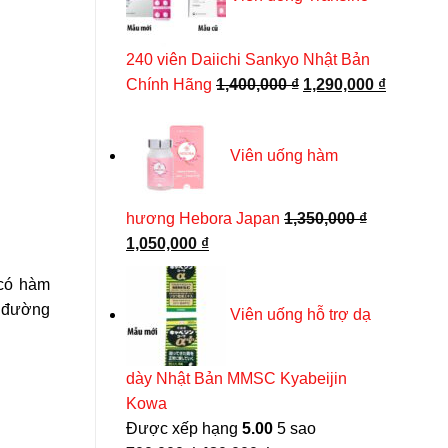
430,000 ₫.
240 viên Daiichi Sankyo Nhật Bản
Giá
Giá
Chính Hãng
1,400,000
₫
1,290,000
₫
Trà diếp cá Nhật Orihiro Dokudami hỗ trợ thải độc
gốc
hiện
Giá
Giá
230,000
₫
150,000
₫
là:
tại
gốc
hiện
Viên uống hàm
1,400,000 ₫.
là:
là:
tại
230,000 ₫.
là:
THÊM VÀO GIỎ HÀNG
1,290,00
150,000 ₫.
hương Hebora Japan
1,350,000
₫
Giá
Giá
1,050,000
₫
gốc
hiện
 có hàm
là:
tại
h đường
Viên uống hỗ trợ dạ
1,350,000 ₫.
là:
1,050,000 ₫.
dày Nhật Bản MMSC Kyabeijin
Kowa
Được xếp hạng
5.00
5 sao