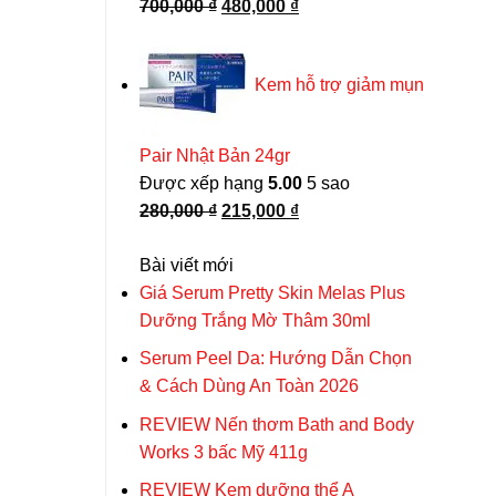
Giá
Giá
700,000
₫
480,000
₫
gốc
hiện
là:
tại
Kem hỗ trợ giảm mụn
700,000 ₫.
là:
480,000 ₫.
Pair Nhật Bản 24gr
Được xếp hạng
5.00
5 sao
Giá
Giá
280,000
₫
215,000
₫
gốc
hiện
Bài viết mới
là:
tại
Giá Serum Pretty Skin Melas Plus
280,000 ₫.
là:
Dưỡng Trắng Mờ Thâm 30ml
215,000 ₫.
Serum Peel Da: Hướng Dẫn Chọn
& Cách Dùng An Toàn 2026
REVIEW Nến thơm Bath and Body
Works 3 bấc Mỹ 411g
REVIEW Kem dưỡng thể A