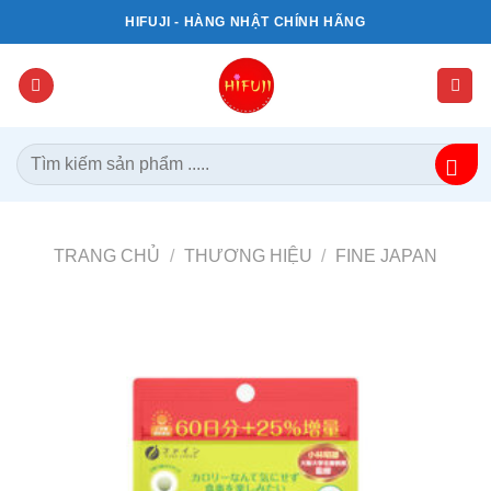
Bỏ
HIFUJI - HÀNG NHẬT CHÍNH HÃNG
qua
nội
dung
Tìm
kiếm:
TRANG CHỦ
/
THƯƠNG HIỆU
/
FINE JAPAN