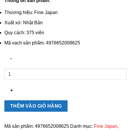
Thông tin sản phẩm:
Thương hiệu: Fine Japan
Xuất xứ: Nhật Bản
Quy cách: 375 viên
Mã vạch sản phẩm: 4976652008625
Viên
hỗ
trợ
giảm
hấp
thụ
THÊM VÀO GIỎ HÀNG
Calories
Fine
Japan
Mã sản phẩm:
4976652008625
Danh mục:
Fine Japan
,