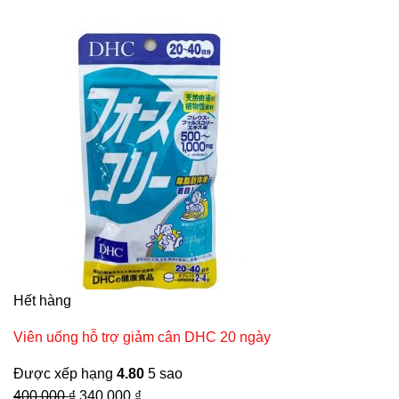
Hết hàng
Viên uống hỗ trợ giảm cân DHC 20 ngày
Được xếp hạng
4.80
5 sao
Giá
Giá
400,000
₫
340,000
₫