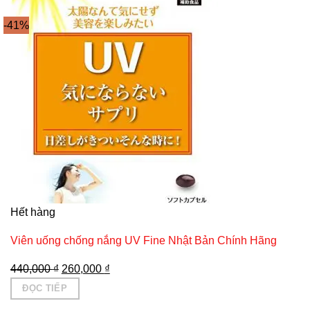
-41%
Hết hàng
Viên uống chống nắng UV Fine Nhật Bản Chính Hãng
Giá
Giá
440,000
₫
260,000
₫
gốc
hiện
ĐỌC TIẾP
là:
tại