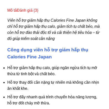
440,000 ₫.
là:
260,000 ₫.
Mô tả
Đánh giá (3)
Viên hỗ trợ giảm hấp thụ Calories Fine Japan không
chỉ hỗ trợ giảm hấp thụ calo, giảm tích tụ chất béo, mà
còn hỗ trợ đào thải độc tố và cải thiện hệ tiêu hóa – từ
đó giúp kiểm soát cân nặng
Công dụng viên hỗ trợ giảm hấp thụ
Calories Fine Japan
Hỗ trợ giảm hấp thụ calo, giúp ngăn ngừa tích tụ mỡ
thừa từ tinh bột và chất béo.
Hỗ trợ thay đổi cân nặng tự nhiên mà không cần nhịn
ăn khắt khe.
Hỗ trợ đẩy nhanh quá trình chuyển hóa năng lượng,
hỗ trợ đốt cháy mỡ thừa.