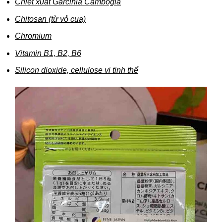
Chiết xuất Garcinia Cambogia
Chitosan (từ vỏ cua)
Chromium
Vitamin B1, B2, B6
Silicon dioxide, cellulose vi tinh thể