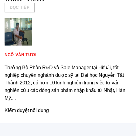
gốc
hiện
ĐỌC TIẾP
là:
tại
400,000 ₫.
là:
340,000 ₫.
NGÔ VĂN TƯƠI
Trưởng Bộ Phận R&D và Sale Manager tại HifuJi, tốt
nghiệp chuyên nghành dược sỹ tại Đại học Nguyễn Tất
Thành 2012, có hơn 10 kinh nghiệm trong việc tư vấn
nghiên cứu các dòng sản phẩm nhập khẩu từ Nhật, Hàn,
Mỹ....
Kiểm duyệt nội dung