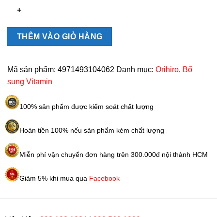
bổ
sung
Vitamin
C
THÊM VÀO GIỎ HÀNG
Orihiro
Most
Chewable
Mã sản phẩm:
4971493104062
Danh mục:
Orihiro
,
Bổ
180
sung Vitamin
viên
số
100% sản phẩm được kiểm soát chất lượng
lượng
Hoàn tiền 100% nếu sản phẩm kém chất lượng
Miễn phí vận chuyển đơn hàng trên 300.000đ nội thành HCM
Giảm 5% khi mua qua
Facebook