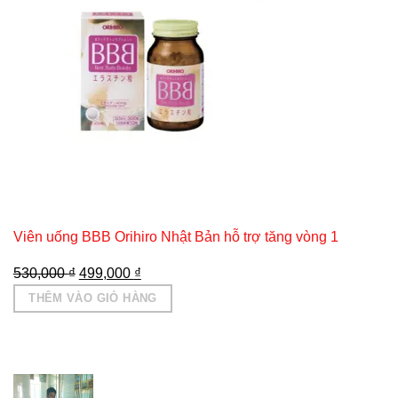
Viên uống BBB Orihiro Nhật Bản hỗ trợ tăng vòng 1
Giá
Giá
530,000
₫
499,000
₫
gốc
hiện
THÊM VÀO GIỎ HÀNG
là:
tại
530,000 ₫.
là:
499,000 ₫.