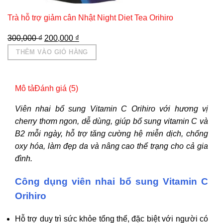
Trà hỗ trợ giảm cân Nhật Night Diet Tea Orihiro
Giá
Giá
300,000
₫
200,000
₫
gốc
hiện
THÊM VÀO GIỎ HÀNG
là:
tại
300,000 ₫.
là:
200,000 ₫.
Mô tả
Đánh giá (5)
Viên nhai bổ sung Vitamin C Orihiro với hương vị
cherry thơm ngon, dễ dùng, giúp bổ sung vitamin C và
B2 mỗi ngày, hỗ trợ tăng cường hệ miễn dịch, chống
oxy hóa, làm đẹp da và nâng cao thể trạng cho cả gia
đình.
Công dụng viên nhai bổ sung Vitamin C
Orihiro
Hỗ trợ duy trì sức khỏe tổng thể, đặc biệt với người có