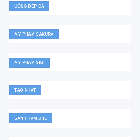
UỐNG ĐẸP DA
MỸ PHẨM SAKURA
MỸ PHẨM SKII
TẢO NHẬT
SẢN PHẨM DHC