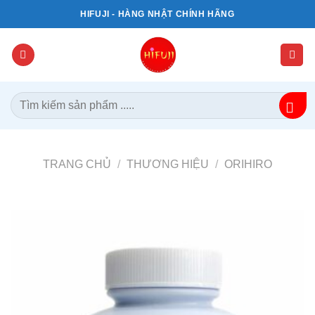
Bỏ
HIFUJI - HÀNG NHẬT CHÍNH HÃNG
qua
nội
dung
Tìm
kiếm:
TRANG CHỦ
/
THƯƠNG HIỆU
/
ORIHIRO