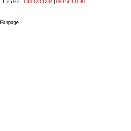
Liên Hệ :
093 123 1234
|
090 569 1090
Fanpage