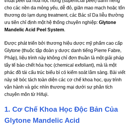
thuật peel da hóa học nông (superficial peel) dành riêng
cho các nền da mỏng yếu, dễ đỏ, giãn mao mạch hoặc tổn
thương do lạm dụng treatment, các Bác sĩ Da liễu thường
ưu tiên chỉ định một hệ thống chuyên nghiệp:
Glytone
Mandelic Acid Peel System
.
Được phát triển bởi thương hiệu dược mỹ phẩm cao cấp
Glytone (thuộc tập đoàn y dược danh tiếng Pierre Fabre,
Pháp), liệu trình này không chỉ đơn thuần là một giải pháp
tẩy tế bào chết hóa học (chemical exfoliant), mà là một
phác đồ tái cấu trúc biểu bì có kiểm soát lâm sàng. Bài viết
này sẽ bóc tách toàn diện các cơ chế khoa học, quy trình
vận hành và góc nhìn thương mại dưới sự phân tích
chuyên môn từ Hifuji.
1. Cơ Chế Khoa Học Độc Bản Của
Glytone Mandelic Acid