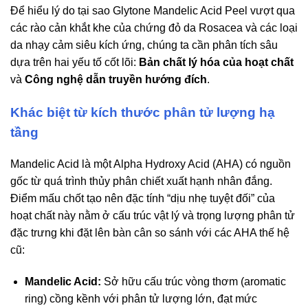
Để hiểu lý do tại sao Glytone Mandelic Acid Peel vượt qua
các rào cản khắt khe của chứng đỏ da Rosacea và các loại
da nhạy cảm siêu kích ứng, chúng ta cần phân tích sâu
dựa trên hai yếu tố cốt lõi:
Bản chất lý hóa của hoạt chất
và
Công nghệ dẫn truyền hướng đích
.
Khác biệt từ kích thước phân tử lượng hạ
tầng
Mandelic Acid là một Alpha Hydroxy Acid (AHA) có nguồn
gốc từ quá trình thủy phân chiết xuất hạnh nhân đắng.
Điểm mấu chốt tạo nên đặc tính “dịu nhẹ tuyệt đối” của
hoạt chất này nằm ở cấu trúc vật lý và trọng lượng phân tử
đặc trưng khi đặt lên bàn cân so sánh với các AHA thế hệ
cũ:
Mandelic Acid:
Sở hữu cấu trúc vòng thơm (aromatic
ring) cồng kềnh với phân tử lượng lớn, đạt mức