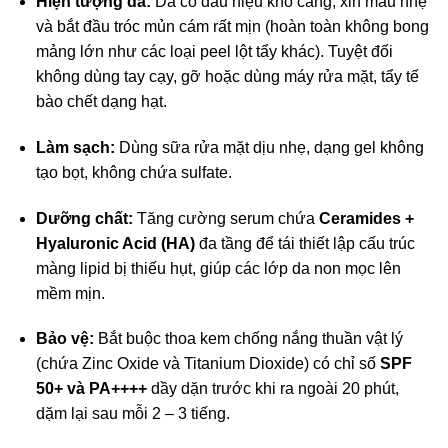
Hiện tượng da:
Da có dấu hiệu khô căng, xỉn màu nhẹ
và bắt đầu tróc mủn cám rất mịn (hoàn toàn không bong
mảng lớn như các loại peel lột tẩy khác). Tuyệt đối
không dùng tay cạy, gỡ hoặc dùng máy rửa mặt, tẩy tế
bào chết dạng hạt.
Làm sạch:
Dùng sữa rửa mặt dịu nhẹ, dạng gel không
tạo bọt, không chứa sulfate.
Dưỡng chất:
Tăng cường serum chứa
Ceramides +
Hyaluronic Acid (HA)
đa tầng để tái thiết lập cấu trúc
màng lipid bị thiếu hụt, giúp các lớp da non mọc lên
mềm mịn.
Bảo vệ:
Bắt buộc thoa kem chống nắng thuần vật lý
(chứa Zinc Oxide và Titanium Dioxide) có chỉ số
SPF
50+ và PA++++
dầy dặn trước khi ra ngoài 20 phút,
dặm lại sau mỗi 2 – 3 tiếng.