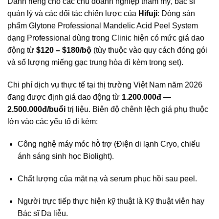
Dành riêng cho các chủ doanh nghiệp thẩm mỹ, bác sĩ
quản lý và các đối tác chiến lược của
Hifuji
: Dòng sản
phẩm Glytone Professional Mandelic Acid Peel System
dạng Professional dùng trong Clinic hiện có mức giá dao
động từ
$120 – $180/bộ
(tùy thuộc vào quy cách đóng gói
và số lượng miếng gạc trung hòa đi kèm trong set).
Chi phí dịch vụ thực tế tại thị trường Việt Nam năm 2026
đang được định giá dao động từ
1.200.000đ —
2.500.000đ/buổi
trị liệu. Biên độ chênh lệch giá phụ thuộc
lớn vào các yếu tố đi kèm:
Công nghệ máy móc hỗ trợ (Điện di lạnh Cryo, chiếu
ánh sáng sinh học Biolight).
Chất lượng của mặt nạ và serum phục hồi sau peel.
Người trực tiếp thực hiện kỹ thuật là Kỹ thuật viên hay
Bác sĩ Da liễu.