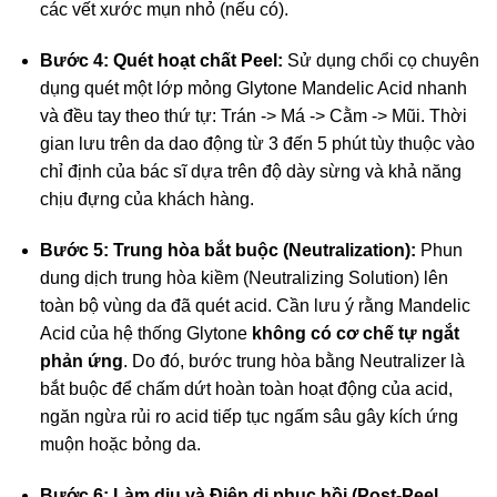
các vết xước mụn nhỏ (nếu có).
Bước 4: Quét hoạt chất Peel:
Sử dụng chổi cọ chuyên
dụng quét một lớp mỏng Glytone Mandelic Acid nhanh
và đều tay theo thứ tự: Trán -> Má -> Cằm -> Mũi. Thời
gian lưu trên da dao động từ 3 đến 5 phút tùy thuộc vào
chỉ định của bác sĩ dựa trên độ dày sừng và khả năng
chịu đựng của khách hàng.
Bước 5: Trung hòa bắt buộc (Neutralization):
Phun
dung dịch trung hòa kiềm (Neutralizing Solution) lên
toàn bộ vùng da đã quét acid. Cần lưu ý rằng Mandelic
Acid của hệ thống Glytone
không có cơ chế tự ngắt
phản ứng
. Do đó, bước trung hòa bằng Neutralizer là
bắt buộc để chấm dứt hoàn toàn hoạt động của acid,
ngăn ngừa rủi ro acid tiếp tục ngấm sâu gây kích ứng
muộn hoặc bỏng da.
Bước 6: Làm dịu và Điện di phục hồi (Post-Peel