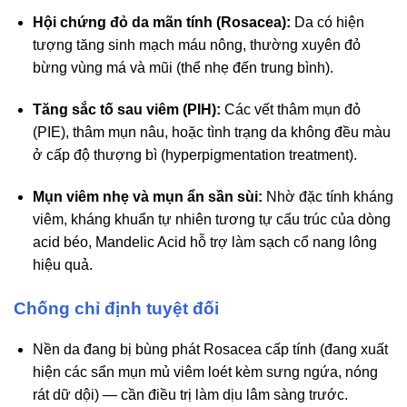
Hội chứng đỏ da mãn tính (Rosacea):
Da có hiện
tượng tăng sinh mạch máu nông, thường xuyên đỏ
bừng vùng má và mũi (thể nhẹ đến trung bình).
Tăng sắc tố sau viêm (PIH):
Các vết thâm mụn đỏ
(PIE), thâm mụn nâu, hoặc tình trạng da không đều màu
ở cấp độ thượng bì (hyperpigmentation treatment).
Mụn viêm nhẹ và mụn ẩn sần sùi:
Nhờ đặc tính kháng
viêm, kháng khuẩn tự nhiên tương tự cấu trúc của dòng
acid béo, Mandelic Acid hỗ trợ làm sạch cổ nang lông
hiệu quả.
Chống chỉ định tuyệt đối
Nền da đang bị bùng phát Rosacea cấp tính (đang xuất
hiện các sẩn mụn mủ viêm loét kèm sưng ngứa, nóng
rát dữ dội) — cần điều trị làm dịu lâm sàng trước.