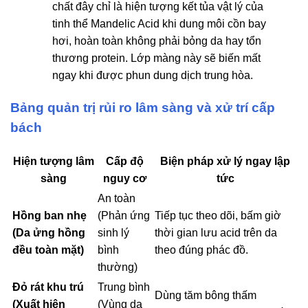
chất đây chỉ là hiện tượng kết tủa vật lý của
tinh thể Mandelic Acid khi dung môi cồn bay
hơi, hoàn toàn không phải bỏng da hay tổn
thương protein. Lớp màng này sẽ biến mất
ngay khi được phun dung dịch trung hòa.
Bảng quản trị rủi ro lâm sàng và xử trí cấp
bách
Hiện tượng lâm
Cấp độ
Biện pháp xử lý ngay lập
sàng
nguy cơ
tức
An toàn
Hồng ban nhẹ
(Phản ứng
Tiếp tục theo dõi, bấm giờ
(Da ửng hồng
sinh lý
thời gian lưu acid trên da
đều toàn mặt)
bình
theo đúng phác đồ.
thường)
Đỏ rát khu trú
Trung bình
Dùng tăm bông thấm
(Xuất hiện
(Vùng da