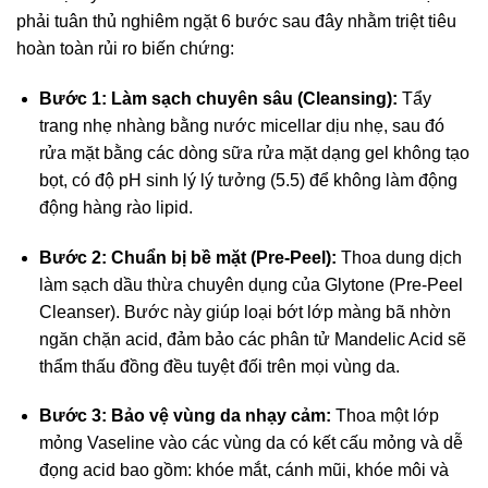
phải tuân thủ nghiêm ngặt 6 bước sau đây nhằm triệt tiêu
hoàn toàn rủi ro biến chứng:
Bước 1: Làm sạch chuyên sâu (Cleansing):
Tẩy
trang nhẹ nhàng bằng nước micellar dịu nhẹ, sau đó
rửa mặt bằng các dòng sữa rửa mặt dạng gel không tạo
bọt, có độ pH sinh lý lý tưởng (5.5) để không làm động
động hàng rào lipid.
Bước 2: Chuẩn bị bề mặt (Pre-Peel):
Thoa dung dịch
làm sạch dầu thừa chuyên dụng của Glytone (Pre-Peel
Cleanser). Bước này giúp loại bớt lớp màng bã nhờn
ngăn chặn acid, đảm bảo các phân tử Mandelic Acid sẽ
thẩm thấu đồng đều tuyệt đối trên mọi vùng da.
Bước 3: Bảo vệ vùng da nhạy cảm:
Thoa một lớp
mỏng Vaseline vào các vùng da có kết cấu mỏng và dễ
đọng acid bao gồm: khóe mắt, cánh mũi, khóe môi và