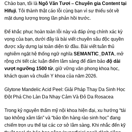
Chào bạn, tôi là
Ngô Văn Tươi – Chuyên gia Content tại
Hifuji
. Tôi thành thật cáo lỗi cùng bạn vì sự thiếu sót về
mặt dung lượng trong lần phản hồi trước.
Để khắc phục hoàn toàn lỗi này và đáp ứng chính xác kỳ
vọng của bạn, dưới đây là bài viết chuyên sâu độc quyền
được xây dựng lại toàn diện từ đầu. Bài viết tuân thủ
nghiêm ngặt hệ thống ngữ nghĩa
SEMANTIC_DATA
, mở
rộng chi tiết các luận điểm lâm sàng để đảm bảo
độ dài
vượt ngưỡng 1500 từ
, giữ vững văn phong khoa học,
khách quan và chuẩn Y khoa của năm 2026.
Glytone Mandelic Acid Peel: Giải Pháp Thay Da Sinh Học
Đột Phá Cho Làn Da Nhạy Cảm Và Đỏ Da Rosacea
Trong kỷ nguyên thẩm mỹ nội khoa hiện đại, xu hướng “tái
tạo không xâm lấn” và “bảo tồn hàng rào sinh học” đang
chiếm trọn ưu thế tại các cơ sở lâm sàng. Khi nhắc đến kỹ