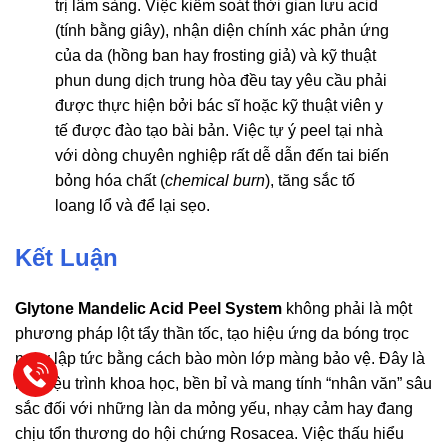
trị lâm sàng. Việc kiểm soát thời gian lưu acid
(tính bằng giây), nhận diện chính xác phản ứng
của da (hồng ban hay frosting giả) và kỹ thuật
phun dung dịch trung hòa đều tay yêu cầu phải
được thực hiện bởi bác sĩ hoặc kỹ thuật viên y
tế được đào tạo bài bản. Việc tự ý peel tại nhà
với dòng chuyên nghiệp rất dễ dẫn đến tai biến
bỏng hóa chất (
chemical burn
), tăng sắc tố
loang lổ và để lại sẹo.
Kết Luận
Glytone Mandelic Acid Peel System
không phải là một
phương pháp lột tẩy thần tốc, tạo hiệu ứng da bóng trọc
ngay lập tức bằng cách bào mòn lớp màng bảo vệ. Đây là
một liệu trình khoa học, bền bỉ và mang tính “nhân văn” sâu
sắc đối với những làn da mỏng yếu, nhạy cảm hay đang
chịu tổn thương do hội chứng Rosacea. Việc thấu hiểu