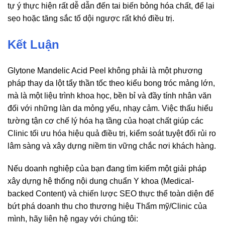
tự ý thực hiện rất dễ dẫn đến tai biến bỏng hóa chất, để lại
sẹo hoặc tăng sắc tố dội ngược rất khó điều trị.
Kết Luận
Glytone Mandelic Acid Peel không phải là một phương
pháp thay da lột tẩy thần tốc theo kiểu bong tróc mảng lớn,
mà là một liệu trình khoa học, bền bỉ và đầy tính nhân văn
đối với những làn da mỏng yếu, nhạy cảm. Việc thấu hiểu
tường tận cơ chế lý hóa hạ tầng của hoạt chất giúp các
Clinic tối ưu hóa hiệu quả điều trị, kiểm soát tuyệt đối rủi ro
lâm sàng và xây dựng niềm tin vững chắc nơi khách hàng.
Nếu doanh nghiệp của bạn đang tìm kiếm một giải pháp
xây dựng hệ thống nội dung chuẩn Y khoa (Medical-
backed Content) và chiến lược SEO thực thể toàn diện để
bứt phá doanh thu cho thương hiệu Thẩm mỹ/Clinic của
mình, hãy liên hệ ngay với chúng tôi: