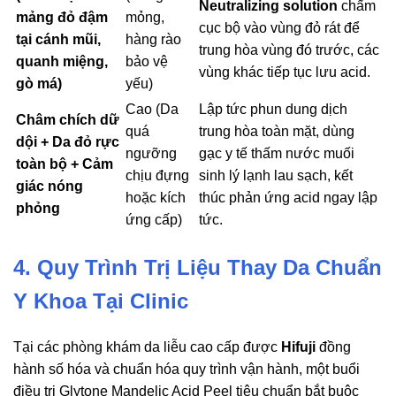
Neutralizing solution
chấm
mảng đỏ đậm
mỏng,
cục bộ vào vùng đỏ rát để
tại cánh mũi,
hàng rào
trung hòa vùng đó trước, các
quanh miệng,
bảo vệ
vùng khác tiếp tục lưu acid.
gò má)
yếu)
Cao (Da
Lập tức phun dung dịch
Châm chích dữ
quá
trung hòa toàn mặt, dùng
dội + Da đỏ rực
ngưỡng
gạc y tế thấm nước muối
toàn bộ + Cảm
chịu đựng
sinh lý lạnh lau sạch, kết
giác nóng
hoặc kích
thúc phản ứng acid ngay lập
phỏng
ứng cấp)
tức.
4. Quy Trình Trị Liệu Thay Da Chuẩn
Y Khoa Tại Clinic
Tại các phòng khám da liễu cao cấp được
Hifuji
đồng
hành số hóa và chuẩn hóa quy trình vận hành, một buổi
điều trị Glytone Mandelic Acid Peel tiêu chuẩn bắt buộc