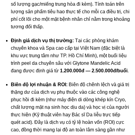
số lượng gạc/miếng trung hòa đi kèm). Tính toán trên
lượng sản phẩm tiêu hao thực tế cho mỗi ca điều trị, chi
phí cốt lõi cho một mặt bệnh nhân chỉ nằm trong khoảng
tương đối thấp.
Định giá dịch vụ thị trường:
Tại các phòng khám
chuyên khoa và Spa cao cấp tại Việt Nam (đặc biệt là
khu vực trung tâm như TP. Hồ Chí Minh), một buổi liệu
trình peel da chuyên sâu với Glytone Mandelic Acid
đang được định giá từ
1.200.000đ — 2.500.000đ/buổi
.
Biên độ lợi nhuận & ROI:
Biên độ chênh lệch và giá trị
thặng dư của dịch vụ phụ thuộc vào các công nghệ
phục hồi đi kèm (như máy điện di dòng khép kín Cryo,
chất lượng mặt nạ sinh học dịu da) và học vị của người
thực hiện (Kỹ thuật viên hay Bác sĩ Da liễu trực tiếp
quét acid). Đây là dịch vụ có tỷ lệ hoàn vốn (ROI) cực
cao, đồng thời mang lại độ an toàn lâm sàng gần như