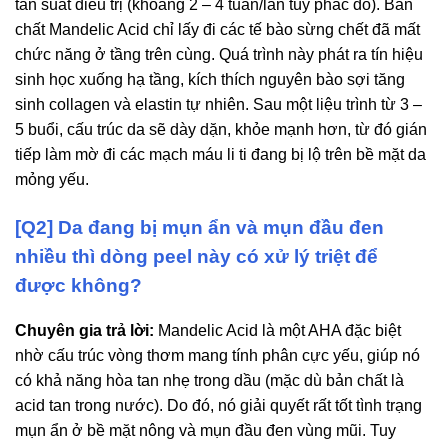
tần suất điều trị (khoảng 2 – 4 tuần/lần tùy phác đồ). Bản
chất Mandelic Acid chỉ lấy đi các tế bào sừng chết đã mất
chức năng ở tầng trên cùng. Quá trình này phát ra tín hiệu
sinh học xuống hạ tầng, kích thích nguyên bào sợi tăng
sinh collagen và elastin tự nhiên. Sau một liệu trình từ 3 –
5 buổi, cấu trúc da sẽ dày dặn, khỏe mạnh hơn, từ đó gián
tiếp làm mờ đi các mạch máu li ti đang bị lộ trên bề mặt da
mỏng yếu.
[Q2] Da đang bị mụn ẩn và mụn đầu đen
nhiều thì dòng peel này có xử lý triệt để
được không?
Chuyên gia trả lời:
Mandelic Acid là một AHA đặc biệt
nhờ cấu trúc vòng thơm mang tính phân cực yếu, giúp nó
có khả năng hòa tan nhẹ trong dầu (mặc dù bản chất là
acid tan trong nước). Do đó, nó giải quyết rất tốt tình trạng
mụn ẩn ở bề mặt nông và mụn đầu đen vùng mũi. Tuy