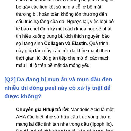
bẻ gãy các liên kết sừng già cỗi ở bề mặt
thượng bì, hoàn toàn không tổn thương đến
cấu trúc hạ tầng của da. Ngược lại, việc loại bỏ
tế bào chết định kỳ một cách khoa học sẽ phát
tín hiệu xuống trung bì, kích thích nguyên bào
sợi tăng sinh
Collagen và Elastin
. Quá trình
này giúp làm dày cấu trúc da khỏe mạnh theo
thời gian, từ đó gián tiếp che mờ đi các mạch
máu li ti lộ trên bề mặt da mỏng yếu.
[Q2] Da đang bị mụn ẩn và mụn đầu đen
nhiều thì dòng peel này có xử lý triệt để
được không?
Chuyên gia Hifuji trả lời:
Mandelic Acid là một
AHA đặc biệt nhờ sở hữu cấu trúc vòng thơm,
mang lại đặc tính tan nhẹ trong dầu (lipophilic).