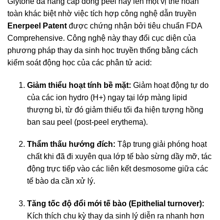
Glytone đã nâng cấp dòng peel này lên một vị thế hoàn
toàn khác biệt nhờ việc tích hợp công nghệ dẫn truyền
Enerpeel Patent
được chứng nhận bởi tiêu chuẩn FDA
Comprehensive. Công nghệ này thay đổi cục diện của
phương pháp thay da sinh học truyền thống bằng cách
kiểm soát động học của các phân tử acid:
Giảm thiểu hoạt tính bề mặt:
Giảm hoạt động tự do
của các ion hydro (H+) ngay tại lớp màng lipid
thượng bì, từ đó giảm thiểu tối đa hiện tượng hồng
ban sau peel (post-peel erythema).
Thẩm thấu hướng đích:
Tập trung giải phóng hoạt
chất khi đã đi xuyên qua lớp tế bào sừng dầy mỡ, tác
động trực tiếp vào các liên kết desmosome giữa các
tế bào da cần xử lý.
Tăng tốc độ đổi mới tế bào (Epithelial turnover):
Kích thích chu kỳ thay da sinh lý diễn ra nhanh hơn