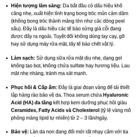
Hiện tượng lâm sàng:
Da bắt đầu có dấu hiệu khô
căng nhẹ, xuất hiện tình trạng bong tróc mủn cám dăm
(không bong tróc thành mảng lớn như các dòng peel
sâu). Đây là dấu hiệu các tế bào sừng già cỗi đang
được đẩy ra ngoài. Tuyệt đối không dùng tay cạy, gỡ
hay sử dụng máy rửa mặt, tẩy tế bào chết vật lý.
Làm sạch:
Sử dụng sữa rửa mặt dịu nhẹ, dạng gel
không tạo bọt, không chứa sulfate hay hương liệu. Lau
mặt nhẹ nhàng, tránh ma sát mạnh.
Phục hồi & Cấp ẩm:
Đây là giai đoạn vàng để tái thiết
lập hàng rào bảo vệ da. Thoa serum chứa
Hyaluronic
Acid (HA) đa tầng
kết hợp kem dưỡng phục hồi giàu
Ceramides, Fatty Acids và Cholesterol
(tỷ lệ vàng mô
phỏng màng lipid tự nhiên) từ 2 – 3 lần/ngày.
Bảo vệ:
Làn da non đang đổi mới rất nhạy cảm với tia