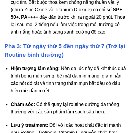
cực tím. Bắt buộc thoa kem chống nắng thuần vật lý
(chứa Zinc Oxide và Titanium Dioxide) có chỉ số
SPF
50+, PA++++
dày dặn trước khi ra ngoài 20 phút. Thoa
lại sau mỗi 2 tiếng nếu làm việc trong môi trường có
ánh nắng hoặc ánh sáng xanh cường độ cao.
Pha 3: Từ ngày thứ 5 đến ngày thứ 7 (Trở lại
Routine bình thường)
Hiện tượng lâm sàng:
Nền da lúc này đã kết thúc quá
trình bong mủn sừng, bề mặt da mịn màng, giảm hẳn
các nốt đỏ rát và tình trạng thâm mụn bắt đầu có dấu
hiệu mờ dần rõ rệt.
Chăm sóc:
Có thể quay lại routine dưỡng da thông
thường với các sản phẩm làm sạch sâu hơn.
Lưu ý treatment:
Đối với các hoạt chất đặc trị mạnh
như Retinol, Tretinoin, Vitamin C nguyên chất, hay