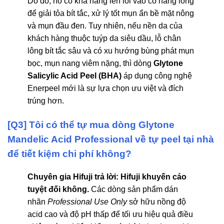
Do đó, nó có khả năng len lỏi vào cổ nang lông
để giải tỏa bít tắc, xử lý tốt mụn ẩn bề mặt nông
và mụn đầu đen. Tuy nhiên, nếu nền da của
khách hàng thuộc tuýp da siêu dầu, lỗ chân
lông bít tắc sâu và có xu hướng bùng phát mụn
bọc, mụn nang viêm nặng, thì dòng
Glytone
Salicylic Acid Peel (BHA)
áp dụng công nghệ
Enerpeel mới là sự lựa chọn ưu việt và đích
trúng hơn.
[Q3] Tôi có thể tự mua dòng Glytone
Mandelic Acid Professional về tự peel tại nhà
để tiết kiệm chi phí không?
Chuyên gia Hifuji trả lời:
Hifuji khuyến cáo
tuyệt đối không.
Các dòng sản phẩm dán
nhãn
Professional Use Only
sở hữu nồng độ
acid cao và độ pH thấp để tối ưu hiệu quả điều