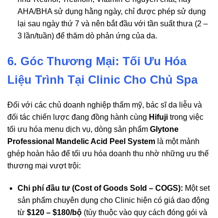
AHA/BHA sử dụng hằng ngày, chỉ được phép sử dụng
lại sau ngày thứ 7 và nên bắt đầu với tần suất thưa (2 –
3 lần/tuần) để thăm dò phản ứng của da.
6. Góc Thương Mại: Tối Ưu Hóa
Liệu Trình Tại Clinic Cho Chủ Spa
Đối với các chủ doanh nghiệp thẩm mỹ, bác sĩ da liễu và
đối tác chiến lược đang đồng hành cùng
Hifuji
trong việc
tối ưu hóa menu dịch vụ, dòng sản phẩm
Glytone
Professional Mandelic Acid Peel System
là một mảnh
ghép hoàn hảo để tối ưu hóa doanh thu nhờ những ưu thế
thương mại vượt trội:
Chi phí đầu tư (Cost of Goods Sold – COGS):
Một set
sản phẩm chuyên dụng cho Clinic hiện có giá dao động
từ
$120 – $180/bộ
(tùy thuộc vào quy cách đóng gói và