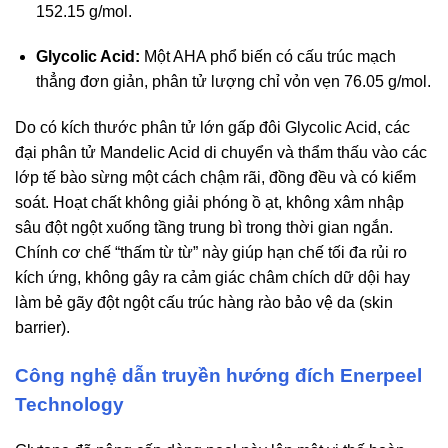
152.15 g/mol.
Glycolic Acid:
Một AHA phổ biến có cấu trúc mạch
thẳng đơn giản, phân tử lượng chỉ vỏn vẹn 76.05 g/mol.
Do có kích thước phân tử lớn gấp đôi Glycolic Acid, các
đại phân tử Mandelic Acid di chuyển và thẩm thấu vào các
lớp tế bào sừng một cách chậm rãi, đồng đều và có kiểm
soát. Hoạt chất không giải phóng ồ ạt, không xâm nhập
sâu đột ngột xuống tầng trung bì trong thời gian ngắn.
Chính cơ chế “thấm từ từ” này giúp hạn chế tối đa rủi ro
kích ứng, không gây ra cảm giác châm chích dữ dội hay
làm bẻ gãy đột ngột cấu trúc hàng rào bảo vệ da (skin
barrier).
Công nghệ dẫn truyền hướng đích Enerpeel
Technology