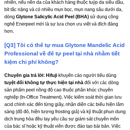
nhiên, nếu nền da của khách hàng thuộc tuýp da siêu dầu,
bít tắc nặng và có nhiều mụn bọc, mụn nang sâu dưới da,
dòng
Glytone Salicylic Acid Peel (BHA)
sử dụng công
nghệ Enerpeel mới là sự lựa chọn ưu việt và đích đáng
hơn.
[Q3] Tôi có thể tự mua Glytone Mandelic Acid
Professional về để tự peel tại nhà nhằm tiết
kiệm chi phí không?
Chuyên gia trả lời:
Hifuji
khuyến cáo người tiêu dùng
tuyệt đối không tự thực hiện tại nhà
đối với các dòng
sản phẩm peel nồng độ cao thuộc phân khúc chuyên
nghiệp (In-Office Treatment). Việc kiểm soát thời gian lưu
acid chính xác đến từng giây, nhận diện các biểu hiện lâm
sàng (độ đỏ, hiện tượng frosting giả) và kỹ thuật phun dung
dịch trung hòa đều tay yêu cầu sự giám sát chuyên môn
của bác sĩ hoặc kỹ thuật viên được đào tạo bài bản. Việc