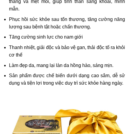
thẳng và mệt mỏi, giúp tinh thần sảng khoái, minh
sản
mẫn.
phẩm
Phục hồi sức khỏe sau tổn thương, tăng cường năng
lượng sau bệnh tật hoặc chấn thương.
Tăng cường sinh lực cho nam giới
Thanh nhiệt, giải độc và bảo vệ gan, thải độc tố ra khỏi
cơ thể
Làm đẹp da, mang lại làn da hồng hào, sáng mịn.
Sản phẩm được chế biến dưới dạng cao sâm, dễ sử
dụng và tiện lợi trong việc duy trì sức khỏe hàng ngày.