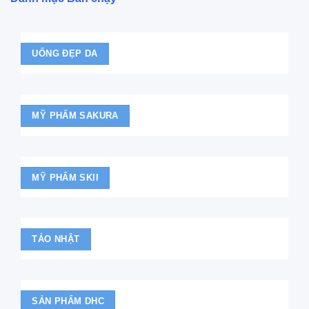
UỐNG ĐẸP DA
MỸ PHẨM SAKURA
MỸ PHẨM SKII
TẢO NHẬT
SẢN PHẨM DHC