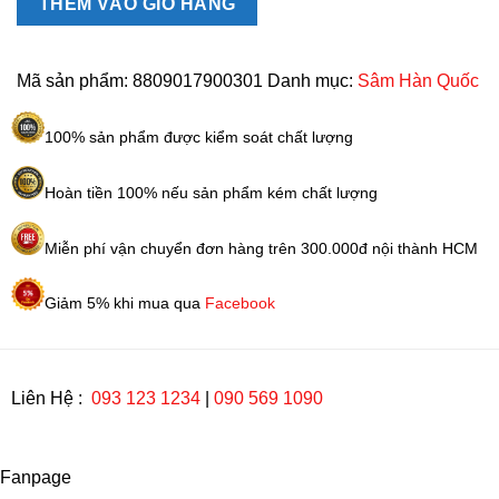
hạ
THÊM VÀO GIỎ HÀNG
thảo
Kanghwa
Hàn
Mã sản phẩm:
8809017900301
Danh mục:
Sâm Hàn Quốc
Quốc
1kg
100% sản phẩm được kiểm soát chất lượng
số
lượng
Hoàn tiền 100% nếu sản phẩm kém chất lượng
Miễn phí vận chuyển đơn hàng trên 300.000đ nội thành HCM
Giảm 5% khi mua qua
Facebook
Liên Hệ :
093 123 1234
|
090 569 1090
Fanpage