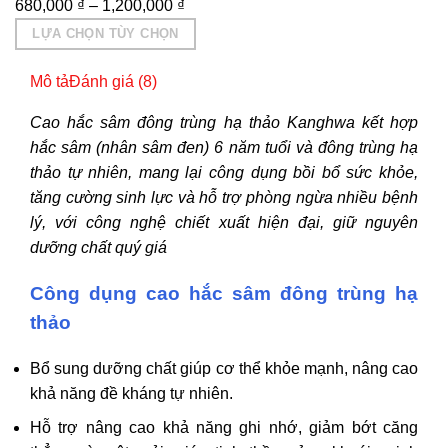
680,000
₫
–
1,200,000
₫
LỰA CHỌN TÙY CHỌN
Sản
Mô tả
Đánh giá (8)
phẩm
này
Cao hắc sâm đông trùng hạ thảo Kanghwa kết hợp
có
hắc sâm (nhân sâm đen) 6 năm tuổi và đông trùng hạ
nhiều
thảo tự nhiên, mang lại công dụng bồi bổ sức khỏe,
biến
tăng cường sinh lực và hỗ trợ phòng ngừa nhiều bệnh
thể.
lý, với công nghệ chiết xuất hiện đại, giữ nguyên
Các
dưỡng chất quý giá
tùy
chọn
Công dụng cao hắc sâm đông trùng hạ
có
thảo
thể
được
Bổ sung dưỡng chất giúp cơ thể khỏe mạnh, nâng cao
chọn
khả năng đề kháng tự nhiên.
trên
Hỗ trợ nâng cao khả năng ghi nhớ, giảm bớt căng
trang