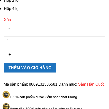
Hộp 2 lọ
Hộp 4 lọ
Xóa
Cao
Hồng
Sâm
365
Hàn
Quốc
THÊM VÀO GIỎ HÀNG
hộp
2
lọ,
Mã sản phẩm:
8809131336581
Danh mục:
Sâm Hàn Quốc
4
lọ
100% sản phẩm được kiểm soát chất lượng
số
lượng
Hoàn tiền 100% nếu sản phẩm kém chất lượng