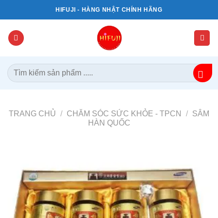
Bỏ
HIFUJI - HÀNG NHẬT CHÍNH HÃNG
qua
nội
dung
Tìm
kiếm:
TRANG CHỦ
/
CHĂM SÓC SỨC KHỎE - TPCN
/
SÂM
HÀN QUỐC