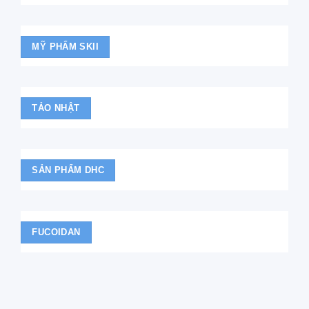
MỸ PHẨM SKII
TẢO NHẬT
SẢN PHẨM DHC
FUCOIDAN