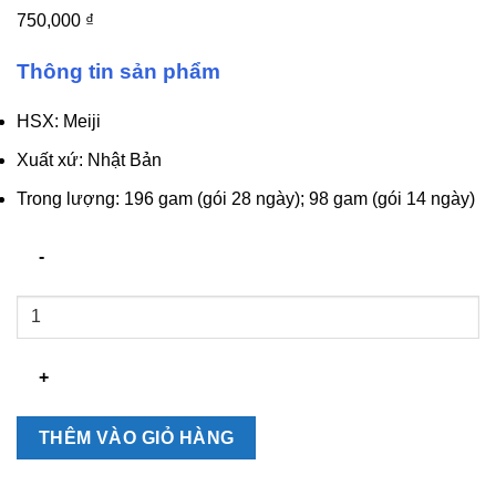
750,000
₫
Thông tin sản phẩm
HSX: Meiji
Xuất xứ: Nhật Bản
Trong lượng: 196 gam (gói 28 ngày); 98 gam (gói 14 ngày)
Collagen
Meiji
vàng
Premium
dạng
bột
THÊM VÀO GIỎ HÀNG
số
lượng