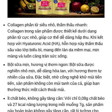
Collagen phân tử siêu nhỏ, thẩm thấu nhanh:
Collagen trong sản phẩm được thiết kế dưới dạng
phân tử cực nhỏ, giúp cơ thể dễ dàng hấp thu. Khi kết
hợp với Hyaluronic Acid (HA), hỗn hợp này thẩm thấu
sâu vào lớp biểu bì, mang đến làn da mềm mại, mịn
màng và luôn căng tràn sức sống.
Bột sữa mịn, hương vị thơm ngon: Bột sữa được
nghiền nhỏ mịn, dễ dàng hòa tan, với hương thơm tự
nhiên của sữa. Đặc biệt, nhờ công nghệ khử mùi tiên
tiến, sản phẩm không còn mùi tanh của cá, giúp bạn
thưởng thức một cách thoải mái.
Ít chất béo, không gây tăng cân: Với chỉ 0,08g chất béo
và 27 kcal năng lượng trong mỗi muỗng 7g, sản phẩm
này hoàn toàn không gây tăng cân, rất lý tưởng cho