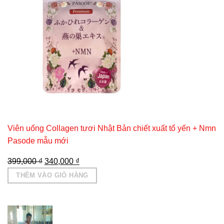
Viên uống Collagen tươi Nhật Bản chiết xuất tổ yến + Nmn
Pasode mẫu mới
Giá
Giá
399,000
₫
340,000
₫
gốc
hiện
THÊM VÀO GIỎ HÀNG
là:
tại
399,000 ₫.
là:
340,000 ₫.