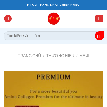
Bỏ
HIFUJI - HÀNG NHẬT CHÍNH HÃNG
qua
nội
dung
Tìm
kiếm:
TRANG CHỦ
/
THƯƠNG HIỆU
/
MEIJI