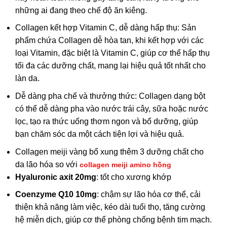
những ai đang theo chế độ ăn kiêng.
Collagen kết hợp Vitamin C, dễ dàng hấp thụ: Sản
phẩm chứa Collagen dễ hòa tan, khi kết hợp với các
loại Vitamin, đặc biệt là Vitamin C, giúp cơ thể hấp thụ
tối đa các dưỡng chất, mang lại hiệu quả tốt nhất cho
làn da.
Dễ dàng pha chế và thưởng thức: Collagen dạng bột
có thể dễ dàng pha vào nước trái cây, sữa hoặc nước
lọc, tạo ra thức uống thơm ngon và bổ dưỡng, giúp
bạn chăm sóc da một cách tiện lợi và hiệu quả.
Collagen meiji vàng bổ xung thêm 3 dưỡng chất cho
da lão hóa so với
collagen meiji amino hồng
Hyaluronic axit 20mg
: tốt cho xương khớp
Coenzyme Q10
10mg
: chậm sự lão hóa cơ thể, cải
thiện khả năng làm việc, kéo dài tuổi thọ, tăng cường
hệ miễn dịch, giúp cơ thể phòng chống bệnh tim mạch.