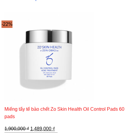
-22%
Miếng tẩy tế bào chết Zo Skin Health Oil Control Pads 60
pads
Giá
Giá
1,900,000
₫
1,489,000
₫