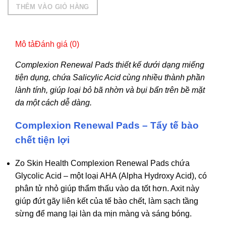
gốc
hiện
THÊM VÀO GIỎ HÀNG
là:
tại
1,900,000 ₫.
là:
1,489,000 ₫.
Mô tả
Đánh giá (0)
Complexion Renewal Pads thiết kế dưới dạng miếng
tiện dụng, chứa Salicylic Acid cùng nhiều thành phần
lành tính, giúp loại bỏ bã nhờn và bụi bẩn trên bề mặt
da một cách dễ dàng.
Complexion Renewal Pads – Tẩy tế bào
chết tiện lợi
Zo Skin Health Complexion Renewal Pads chứa
Glycolic Acid – một loại AHA (Alpha Hydroxy Acid), có
phân tử nhỏ giúp thẩm thấu vào da tốt hơn. Axit này
giúp đứt gãy liên kết của tế bào chết, làm sạch tầng
sừng để mang lại làn da mịn màng và sáng bóng.