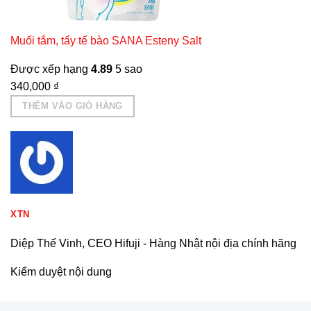
Muối tắm, tẩy tế bào SANA Esteny Salt
Được xếp hạng
4.89
5 sao
340,000
₫
THÊM VÀO GIỎ HÀNG
XTN
Diệp Thế Vinh, CEO Hifuji - Hàng Nhật nội địa chính hãng
Kiểm duyệt nội dung