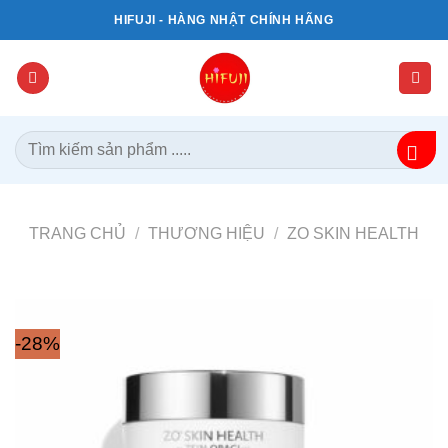
Bỏ
HIFUJI - HÀNG NHẬT CHÍNH HÃNG
qua
nội
dung
Tìm
kiếm:
TRANG CHỦ
/
THƯƠNG HIỆU
/
ZO SKIN HEALTH
-28%