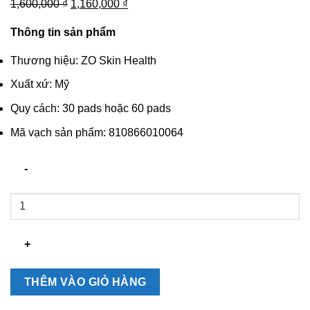
Giá
Giá
1,600,000
₫
1,160,000
₫
gốc
hiện
Thông tin sản phẩm
là:
tại
1,600,000 ₫.
là:
Thương hiệu: ZO Skin Health
1,160,000 ₫.
Xuất xứ: Mỹ
Quy cách: 30 pads hoặc 60 pads
Mã vạch sản phẩm: 810866010064
Miếng
tẩy
tế
bào
chết
Complexion
THÊM VÀO GIỎ HÀNG
Renewal