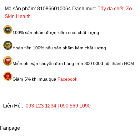
Pads
Zo
Mã sản phẩm:
810866010064
Danh mục:
Tẩy da chết
,
Zo
Skin
Skin Health
Health
60
100% sản phẩm được kiểm soát chất lượng
pads
số
Hoàn tiền 100% nếu sản phẩm kém chất lượng
lượng
Miễn phí vận chuyển đơn hàng trên 300.000đ nội thành HCM
Giảm 5% khi mua qua
Facebook
Liên Hệ :
093 123 1234
|
090 569 1090
Fanpage