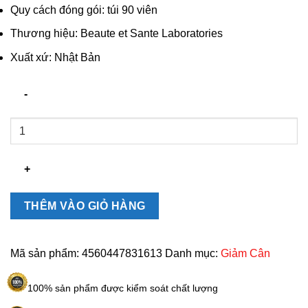
Quy cách đóng gói: túi 90 viên
Thương hiệu: Beaute et Sante Laboratories
Xuất xứ: Nhật Bản
Viên
Uống
hỗ
trợ
cân
nặng
THÊM VÀO GIỎ HÀNG
GENBI
Nhật
số
Mã sản phẩm:
4560447831613
Danh mục:
Giảm Cân
lượng
100% sản phẩm được kiểm soát chất lượng