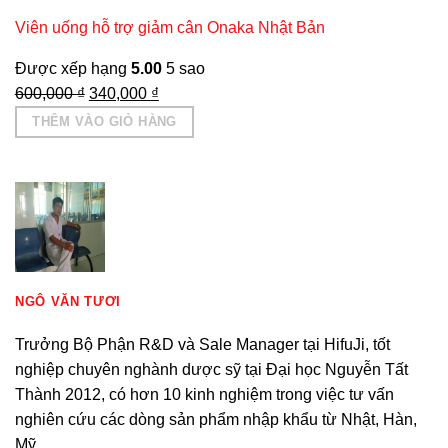
Viên uống hỗ trợ giảm cân Onaka Nhật Bản
Được xếp hạng
5.00
5 sao
Giá
Giá
600,000
₫
340,000
₫
gốc
hiện
THÊM VÀO GIỎ HÀNG
là:
tại
600,000 ₫.
là:
340,000 ₫.
NGÔ VĂN TƯƠI
Trưởng Bộ Phận R&D và Sale Manager tại HifuJi, tốt
nghiệp chuyên nghành dược sỹ tại Đại học Nguyễn Tất
Thành 2012, có hơn 10 kinh nghiệm trong việc tư vấn
nghiên cứu các dòng sản phẩm nhập khẩu từ Nhật, Hàn,
Mỹ....