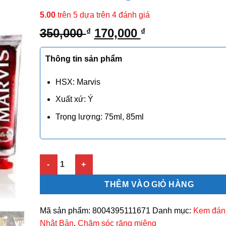
5.00
trên 5 dựa trên
4
đánh giá
Giá
Giá
350,000
170,000
₫
₫
gốc
hiện
là:
tại
Thông tin sản phẩm
350,000 ₫.
là:
170,000 ₫.
HSX: Marvis
Xuất xứ: Ý
Trọng lượng: 75ml, 85ml
Kem đánh răng Marvis 85ml của Ý số lượng
THÊM VÀO GIỎ HÀNG
Mã sản phẩm:
8004395111671
Danh mục:
Kem đán
Nhật Bản
,
Chăm sóc răng miệng