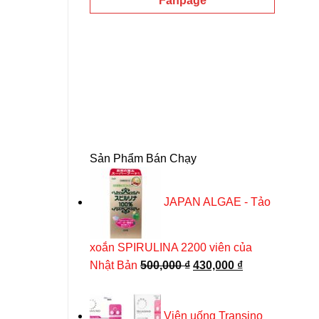
Fanpage
Sản Phẩm Bán Chạy
JAPAN ALGAE - Tảo
xoắn SPIRULINA 2200 viên của
Giá
Giá
Nhật Bản
500,000
₫
430,000
₫
gốc
hiện
là:
tại
Viên uống Transino
500,000 ₫.
là: