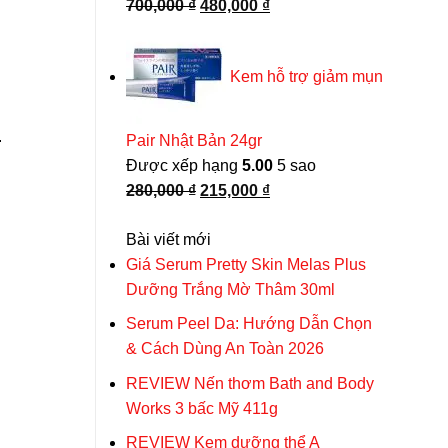
Giá
Giá
700,000
₫
480,000
₫
gốc
hiện
là:
tại
Kem hỗ trợ giảm mụn
700,000 ₫.
là:
480,000 ₫.
.
Pair Nhật Bản 24gr
Được xếp hạng
5.00
5 sao
Giá
Giá
280,000
₫
215,000
₫
gốc
hiện
Bài viết mới
là:
tại
Giá Serum Pretty Skin Melas Plus
280,000 ₫.
là:
Dưỡng Trắng Mờ Thâm 30ml
215,000 ₫.
Serum Peel Da: Hướng Dẫn Chọn
& Cách Dùng An Toàn 2026
REVIEW Nến thơm Bath and Body
Works 3 bấc Mỹ 411g
REVIEW Kem dưỡng thể A