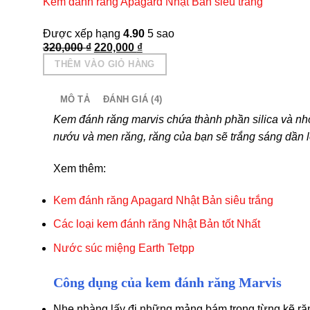
Kem đánh răng Apagard Nhật Bản siêu trắng
Được xếp hạng
4.90
5 sao
Giá
Giá
320,000
₫
220,000
₫
gốc
hiện
THÊM VÀO GIỎ HÀNG
là:
tại
320,000 ₫.
là:
220,000 ₫.
MÔ TẢ
ĐÁNH GIÁ (4)
Kem đánh răng marvis chứa thành phần silica và 
nướu và men răng, răng của bạn sẽ trắng sáng dần l
Xem thêm:
Kem đánh răng Apagard Nhật Bản siêu trắng
Các loại kem đánh răng Nhật Bản tốt Nhất
Nước súc miệng Earth Tetpp
Công dụng của kem đánh răng Marvis
Nhẹ nhàng lấy đi những mảng bám trong từng kẽ ră