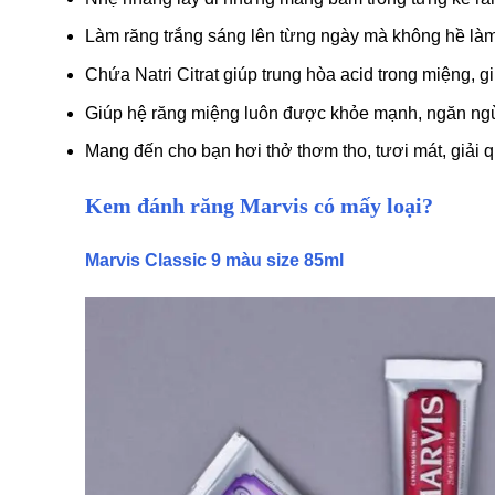
Làm răng trắng sáng lên từng ngày mà không hề làm
Chứa Natri Citrat giúp trung hòa acid trong miệng, g
Giúp hệ răng miệng luôn được khỏe mạnh, ngăn ngừ
Mang đến cho bạn hơi thở thơm tho, tươi mát, giải q
Kem đánh răng Marvis có mấy loại?
Marvis Classic 9 màu size 85ml