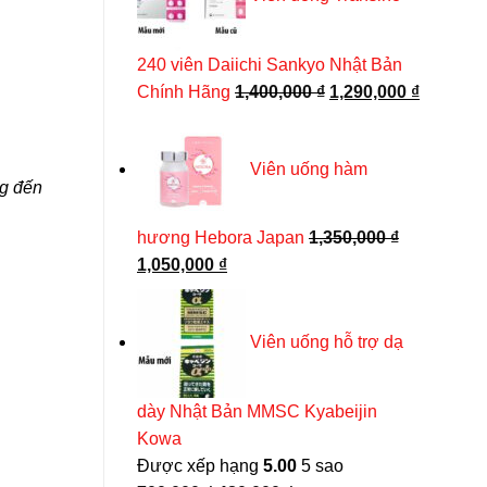
Kem đánh răng Crest 3D White Advanced Whitenin
430,000 ₫.
140,000
₫
240 viên Daiichi Sankyo Nhật Bản
Giá
Giá
Chính Hãng
1,400,000
₫
1,290,000
₫
THÊM VÀO GIỎ HÀNG
gốc
hiện
là:
tại
Viên uống hàm
1,400,000 ₫.
là:
ng đến
1,290,00
hương Hebora Japan
1,350,000
₫
Giá
Giá
1,050,000
₫
gốc
hiện
là:
tại
Viên uống hỗ trợ dạ
1,350,000 ₫.
là:
1,050,000 ₫.
dày Nhật Bản MMSC Kyabeijin
Kowa
Được xếp hạng
5.00
5 sao