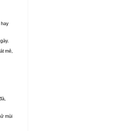
i hay
ngày.
át mẻ,
đà,
hử mùi