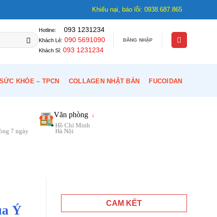
Khiếu nại, báo lỗi: 0938.687.865
093 1231234
Hotline:
090 5691090
ĐĂNG NHẬP
Khách Lẻ:
093 1231234
Khách Sỉ:
SỨC KHỎE – TPCN
COLLAGEN NHẬT BẢN
FUCOIDAN
Văn phòng
↓
Hồ Chí Minh
vòng 7 ngày
Hà Nội
CAM KẾT
ủa Ý