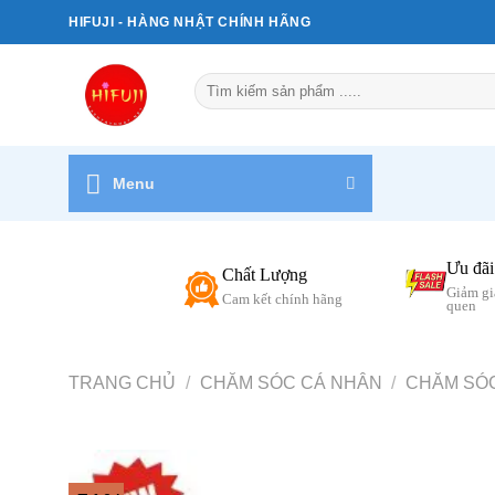
Bỏ
HIFUJI - HÀNG NHẬT CHÍNH HÃNG
qua
nội
Tìm
dung
kiếm:
Menu
Ưu đãi
Chất Lượng
Giảm gi
Cam kết chính hãng
quen
TRANG CHỦ
/
CHĂM SÓC CÁ NHÂN
/
CHĂM SÓ