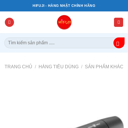
Bỏ
HIFUJI - HÀNG NHẬT CHÍNH HÃNG
qua
nội
dung
Tìm
kiếm:
TRANG CHỦ
/
HÀNG TIÊU DÙNG
/
SẢN PHẨM KHÁC