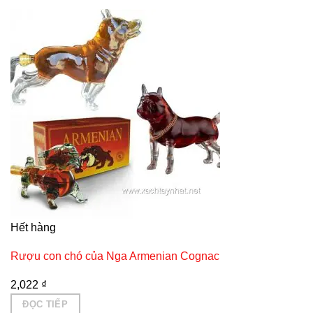
Hết hàng
Rượu con chó của Nga Armenian Cognac
2,022
₫
ĐỌC TIẾP