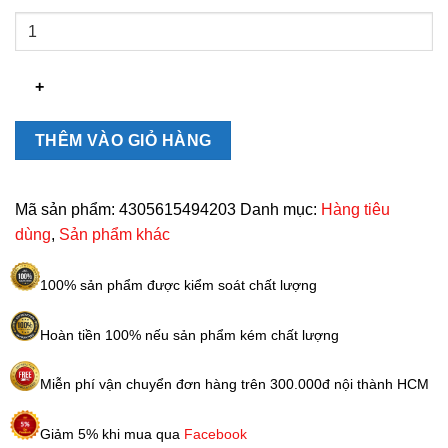
Máy
Tỉa
Lông
Mũi
Ideenwelt
Nôi
THÊM VÀO GIỎ HÀNG
Địa
Đức
Chính
Mã sản phẩm:
4305615494203
Danh mục:
Hàng tiêu
Hãng
dùng
,
Sản phẩm khác
số
lượng
100% sản phẩm được kiểm soát chất lượng
Hoàn tiền 100% nếu sản phẩm kém chất lượng
Miễn phí vận chuyển đơn hàng trên 300.000đ nội thành HCM
Giảm 5% khi mua qua
Facebook