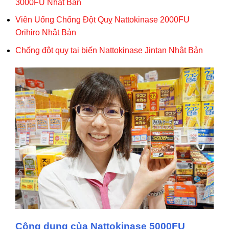
3000FU Nhật Bản
Viên Uống Chống Đột Quỵ Nattokinase 2000FU
Orihiro Nhật Bản
Chống đột quỵ tai biến Nattokinase Jintan Nhật Bản
Công dụng của Nattokinase 5000FU