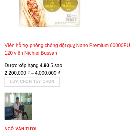
Viên hỗ trợ phòng chống đột quỵ Nano Premium 60000FU
120 viên Nichiei Bussan
Được xếp hạng
4.90
5 sao
2,200,000
₫
–
4,000,000
₫
LỰA CHỌN TÙY CHỌN
Sản
phẩm
này
có
nhiều
biến
NGÔ VĂN TƯƠI
thể.