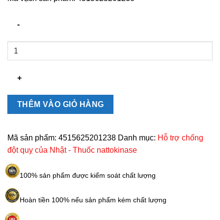
Viên
Uống
Nattokinase
Premium
5000FU
Nhật
THÊM VÀO GIỎ HÀNG
hỗ
trợ
đột
Mã sản phẩm:
4515625201238
Danh mục:
Hỗ trợ chống
quỵ,
đột quỵ của Nhật - Thuốc nattokinase
tai
biến
100% sản phẩm được kiểm soát chất lượng
số
lượng
Hoàn tiền 100% nếu sản phẩm kém chất lượng