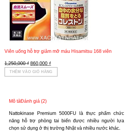
Viên uống hỗ trợ giảm mỡ máu Hisamitsu 168 viên
Giá
Giá
1,250,000
₫
860,000
₫
gốc
hiện
THÊM VÀO GIỎ HÀNG
là:
tại
1,250,000 ₫.
là:
860,000 ₫.
Mô tả
Đánh giá (2)
Nattokinase Premium 5000FU
là thực phẩm chức
năng hỗ trợ phòng tai biến được nhiều người lựa
chọn sử dụng ở thị trường Nhật và nhiều nước khác.