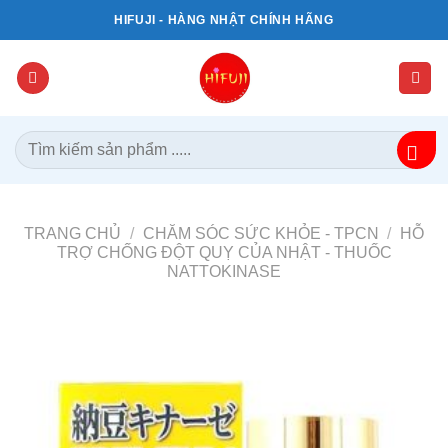
Bỏ
HIFUJI - HÀNG NHẬT CHÍNH HÃNG
qua
nội
dung
Tìm
kiếm:
TRANG CHỦ
/
CHĂM SÓC SỨC KHỎE - TPCN
/
HỖ
TRỢ CHỐNG ĐỘT QUỴ CỦA NHẬT - THUỐC
NATTOKINASE