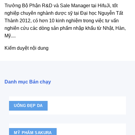
Trưởng Bộ Phận R&D và Sale Manager tại HifuJi, tốt
Các
nghiệp chuyên nghành dược sỹ tại Đại học Nguyễn Tất
tùy
Thành 2012, có hơn 10 kinh nghiệm trong việc tư vấn
chọn
nghiên cứu các dòng sản phẩm nhập khẩu từ Nhật, Hàn,
có
Mỹ....
thể
được
Kiểm duyệt nội dung
chọn
trên
trang
sản
Danh mục Bán chạy
phẩm
UỐNG ĐẸP DA
MỸ PHẨM SAKURA