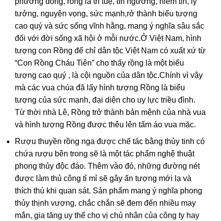
phương đông, rồng là trí tuệ, tín ngưỡng, niềm tin, lý
tưởng, nguyện vọng, sức mạnh,rở thành biểu tượng
cao quý và sức sống vĩnh hằng, mang ý nghĩa sâu sắc
đối với đời sống xã hội ở mỗi nước.Ở Việt Nam, hình
tượng con Rồng để chỉ dân tộc Việt Nam có xuất xứ từ
“Con Rồng Cháu Tiên” cho thấy rồng là một biểu
tượng cao quý , là cội nguồn của dân tộc.Chính vì vậy
mà các vua chúa đã lấy hình tượng Rồng là biểu
tượng của sức mạnh, đại diện cho uy lực triều đình.
Từ thời nhà Lê, Rồng trở thành bản mệnh của nhà vua
và hình tượng Rồng được thêu lên tấm áo vua mặc.
Rượu thuyền rồng nga được chế tác bằng thủy tinh có
chứa rượu bên trong sẽ là một tác phẩm nghệ thuật
phong thủy độc đáo. Thêm vào đó, những đường nét
được làm thủ công tỉ mỉ sẽ gây ấn tượng mới lạ và
thích thú khi quan sát. Sản phẩm mang ý nghĩa phong
thủy thịnh vượng, chắc chắn sẽ đem đến nhiều may
mắn, gia tăng uy thế cho vị chủ nhân của công ty hay