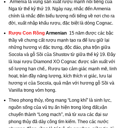
Armenia là vùng sản xuất rượu mạnh nổi tiếng của
Nga từ thế kỷ thứ 19. Ngày nay, nhắc đến Armenia
chính là nhắc đến biểu tượng nổi tiếng về nơi cho ra
đời, xuất nhập khẩu rượu, đặc biệt là dòng Cognac.
Rượu Con Rồng
Armenian
15 năm được các bậc
thầy về chưng cất rượu mạnh tạo ra để lưu giữ lại
những hương vị đặc trưng, độc đáo, pha trộn giữa
Socola và gỗ Sồi của Shustov từ giữa thế kỷ 19. Đây
là loại rượu Diamond XO Cognac được sản xuất với
số lượng hạn chế,. Rượu tạo cảm giác mạnh mẽ, linh
hoạt, tràn đầy năng lượng, kích thích vị giác, lưu lại
hương vị của Socola, quả mận với hương gỗ Sồi và
Vanilla trong vòm họng.
Theo phong thủy, rồng mang “Long khí” là sinh lực,
nguồn sống của vũ trụ ẩn hiện trong lòng đất,vận
chuyển thành “Long mạch”, mà từ xưa các đại sư
phong thủy đã dày công tìm kiếm. Theo các nước