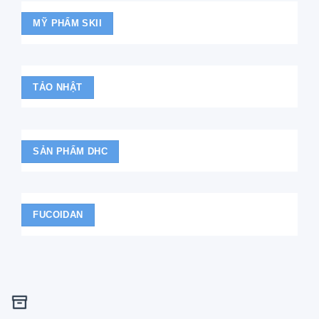
MỸ PHẨM SKII
TẢO NHẬT
SẢN PHẨM DHC
FUCOIDAN