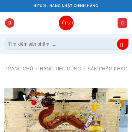
Bỏ
HIFUJI - HÀNG NHẬT CHÍNH HÃNG
qua
nội
dung
Tìm
kiếm:
TRANG CHỦ
/
HÀNG TIÊU DÙNG
/
SẢN PHẨM KHÁC