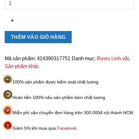
Rượu
Cognac
hình
con
rồng
của
THÊM VÀO GIỎ HÀNG
Nga
số
lượng
Mã sản phẩm:
424390317751
Danh mục:
Rượu Linh vật
,
Sản phẩm khác
100% sản phẩm được kiểm soát chất lượng
Hoàn tiền 100% nếu sản phẩm kém chất lượng
Miễn phí vận chuyển đơn hàng trên 300.000đ nội thành HCM
Giảm 5% khi mua qua
Facebook