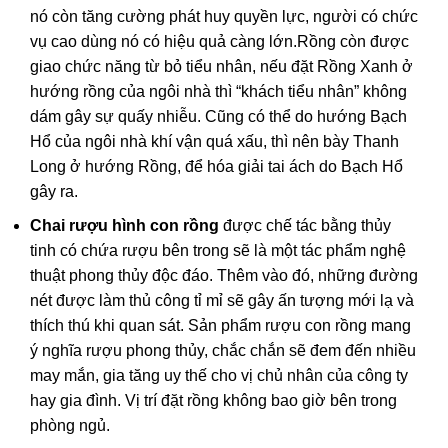
nó còn tăng cường phát huy quyền lực, người có chức
vụ cao dùng nó có hiệu quả càng lớn.Rồng còn được
giao chức năng từ bỏ tiểu nhân, nếu đặt Rồng Xanh ở
hướng rồng của ngôi nhà thì “khách tiểu nhân” không
dám gây sự quấy nhiễu. Cũng có thể do hướng Bạch
Hổ của ngôi nhà khí vận quá xấu, thì nên bày Thanh
Long ở hướng Rồng, để hóa giải tai ách do Bạch Hổ
gây ra.
Chai rượu hình con rồng
được chế tác bằng thủy
tinh có chứa rượu bên trong sẽ là một tác phẩm nghệ
thuật phong thủy độc đáo. Thêm vào đó, những đường
nét được làm thủ công tỉ mỉ sẽ gây ấn tượng mới lạ và
thích thú khi quan sát. Sản phẩm rượu con rồng mang
ý nghĩa rượu phong thủy, chắc chắn sẽ đem đến nhiều
may mắn, gia tăng uy thế cho vị chủ nhân của công ty
hay gia đình. Vị trí đặt rồng không bao giờ bên trong
phòng ngủ.