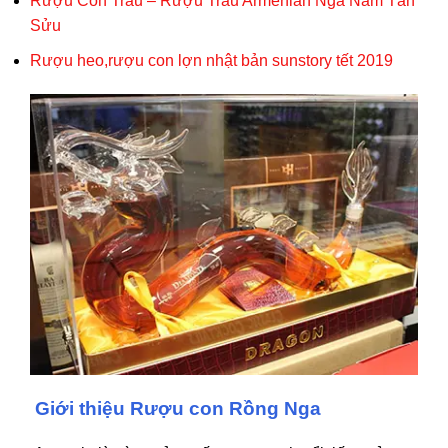
Rượu Con Trâu – Rượu Trâu Armenian Nga Năm Tân
Sửu
Rượu heo,rượu con lợn nhật bản sunstory tết 2019
Giới thiệu Rượu con Rồng Nga