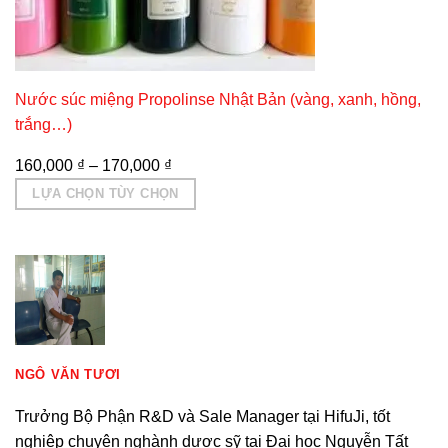
Nước súc miệng Propolinse Nhật Bản (vàng, xanh, hồng,
trắng…)
160,000
₫
–
170,000
₫
LỰA CHỌN TÙY CHỌN
Sản
phẩm
này
có
nhiều
biến
thể.
NGÔ VĂN TƯƠI
Các
Trưởng Bộ Phận R&D và Sale Manager tại HifuJi, tốt
tùy
nghiệp chuyên nghành dược sỹ tại Đại học Nguyễn Tất
chọn