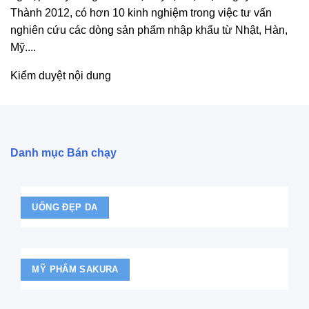
Thành 2012, có hơn 10 kinh nghiệm trong việc tư vấn
có
nghiên cứu các dòng sản phẩm nhập khẩu từ Nhật, Hàn,
thể
Mỹ....
được
chọn
Kiểm duyệt nội dung
trên
trang
sản
phẩm
Danh mục Bán chạy
UỐNG ĐẸP DA
MỸ PHẨM SAKURA