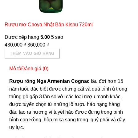
Rượu mơ Choya Nhật Bản Kishu 720ml
Được xếp hạng
5.00
5 sao
Giá
Giá
430,000
₫
360,000
₫
gốc
hiện
THÊM VÀO GIỎ HÀNG
là:
tại
430,000 ₫.
là:
Mô tả
Đánh giá (0)
360,000 ₫.
Rượu rồng Nga Armenian Cognac
lâu đời hơn 15
năm tuổi, đặc biệt được chưng cất và quá trình ủ trong
thùng gỗ gấp 3 lần so với các loại rượu mạnh khác,
được tuyển chọn từ những lô rượu hảo hạng hàng
đầu tạo ra hương vị tuyệt hảo được đựng trong bình
hình con Rồng, hộp mika sang trọng, quý phái và đầy
uy lực.