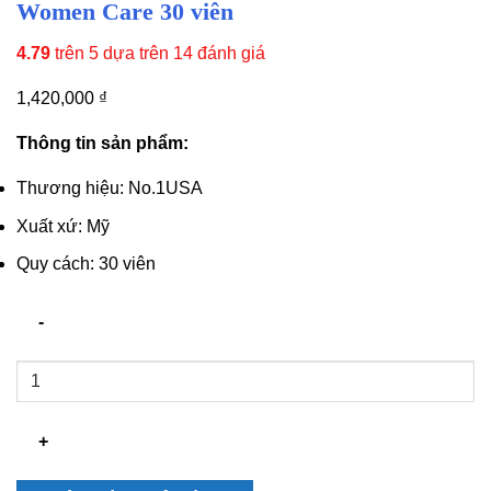
Women Care 30 viên
4.79
trên 5 dựa trên
14
đánh giá
1,420,000
₫
Thông tin sản phẩm:
Thương hiệu: No.1USA
Xuất xứ: Mỹ
Quy cách: 30 viên
Viên
uống
cải
thiện
sinh