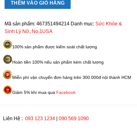
lý
THÊM VÀO GIỎ HÀNG
nữ
No1USA
Women
Mã sản phẩm:
467351494214
Danh mục:
Sức Khỏe &
Care
Sinh Lý Nữ
,
No.1USA
30
viên
100% sản phẩm được kiểm soát chất lượng
số
lượng
Hoàn tiền 100% nếu sản phẩm kém chất lượng
Miễn phí vận chuyển đơn hàng trên 300.000đ nội thành HCM
Giảm 5% khi mua qua
Facebook
Liên Hệ :
093 123 1234
|
090 569 1090