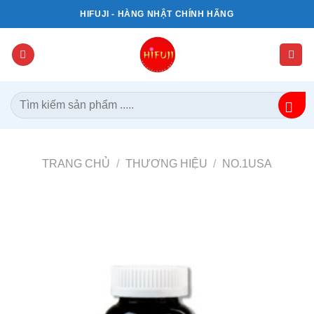
Bỏ
HIFUJI - HÀNG NHẬT CHÍNH HÃNG
qua
nội
dung
Tìm
kiếm:
TRANG CHỦ
/
THƯƠNG HIỆU
/
NO.1USA