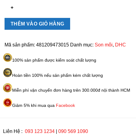
DHC
có
màu
Nhật
THÊM VÀO GIỎ HÀNG
Bản
số
lượng
Mã sản phẩm:
481209473015
Danh mục:
Son môi
,
DHC
100% sản phẩm được kiểm soát chất lượng
Hoàn tiền 100% nếu sản phẩm kém chất lượng
Miễn phí vận chuyển đơn hàng trên 300.000đ nội thành HCM
Giảm 5% khi mua qua
Facebook
Liên Hệ :
093 123 1234
|
090 569 1090