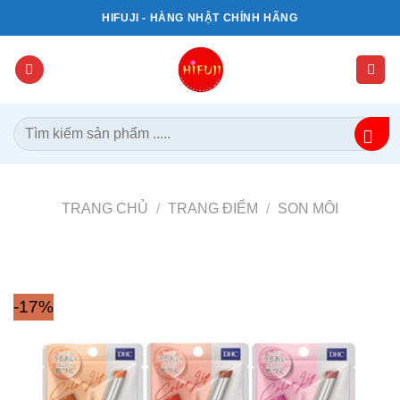
Bỏ
HIFUJI - HÀNG NHẬT CHÍNH HÃNG
qua
nội
dung
Tìm
kiếm:
TRANG CHỦ
/
TRANG ĐIỂM
/
SON MÔI
-17%