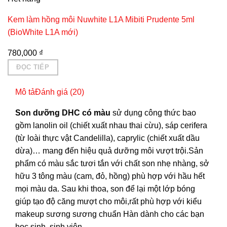
Kem làm hồng môi Nuwhite L1A Mibiti Prudente 5ml
(BioWhite L1A mới)
780,000
₫
ĐỌC TIẾP
Mô tả
Đánh giá (20)
Son dưỡng DHC có màu
sử dụng công thức bao
gồm lanolin oil (chiết xuất nhau thai cừu), sáp cerifera
(từ loài thực vật Candelilla), caprylic (chiết xuất dầu
dừa)… mang đến hiệu quả dưỡng môi vượt trội.Sản
phẩm có màu sắc tươi tắn với chất son nhẹ nhàng, sở
hữu 3 tông màu (cam, đỏ, hồng) phù hợp với hầu hết
mọi màu da. Sau khi thoa, son để lại một lớp bóng
giúp tạo độ căng mượt cho môi,rất phù hợp với kiểu
makeup sương sương chuẩn Hàn dành cho các bạn
học sinh, sinh viên.