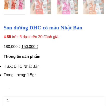
Son dưỡng DHC có màu Nhật Bản
4.85
trên 5 dựa trên
20
đánh giá
Giá
Giá
180,000
₫
150,000
₫
gốc
hiện
Thông tin sản phẩm
là:
tại
180,000 ₫.
là:
HSX: DHC Nhật Bản
150,000 ₫.
Trọng lượng: 1.5gr
Son
dưỡng