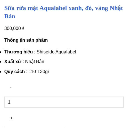
Sữa rửa mặt Aqualabel xanh, đỏ, vàng Nhật
Bản
300,000
₫
Thông tin sản phẩm
Thương hiệu :
Shiseido Aqualabel
Xuất xứ :
Nhật Bản
Quy cách :
110-130gr
Sữa
rửa
mặt
Aqualabel
xanh,