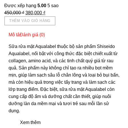
Được xếp hạng
5.00
5 sao
Giá
Giá
450,000
₫
380,000
₫
gốc
hiện
THÊM VÀO GIỎ HÀNG
là:
tại
450,000 ₫.
là:
Mô tả
Đánh giá (0)
380,000 ₫.
Sữa rửa mặt Aqualabel thuộc bộ sản phẩm Shiseido
Aqualabel, nổi bật với công thức đặc biệt chiết xuất từ
collagen, amino acid, và các tinh chất quý giá từ rau
quả. Sản phẩm này không chỉ tạo ra nhiều bọt mềm
mịn, giúp làm sạch sâu lỗ chân lông và loại bỏ bụi bẩn,
mà còn hiệu quả trong việc tẩy trang và làm sạch các
lớp trang điểm. Đặc biệt, sữa rửa mặt Aqualabel còn
cung cấp độ ẩm và dưỡng chất cần thiết, giúp nuôi
dưỡng làn da mềm mại và tươi trẻ sau mỗi lần sử
dụng.
Xem thêm