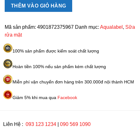
đỏ,
THÊM VÀO GIỎ HÀNG
vàng
Nhật
Bản
Mã sản phẩm:
4901872375967
Danh mục:
Aqualabel
,
Sữa
số
rửa mặt
lượng
100% sản phẩm được kiểm soát chất lượng
Hoàn tiền 100% nếu sản phẩm kém chất lượng
Miễn phí vận chuyển đơn hàng trên 300.000đ nội thành HCM
Giảm 5% khi mua qua
Facebook
Liên Hệ :
093 123 1234
|
090 569 1090