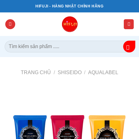
Bỏ
HIFUJI - HÀNG NHẬT CHÍNH HÃNG
qua
nội
dung
Tìm
kiếm:
TRANG CHỦ
/
SHISEIDO
/
AQUALABEL