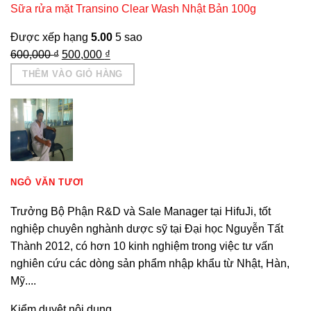
Sữa rửa mặt Transino Clear Wash Nhật Bản 100g
Được xếp hạng
5.00
5 sao
Giá
Giá
600,000
₫
500,000
₫
gốc
hiện
THÊM VÀO GIỎ HÀNG
là:
tại
600,000 ₫.
là:
500,000 ₫.
NGÔ VĂN TƯƠI
Trưởng Bộ Phận R&D và Sale Manager tại HifuJi, tốt
nghiệp chuyên nghành dược sỹ tại Đại học Nguyễn Tất
Thành 2012, có hơn 10 kinh nghiệm trong việc tư vấn
nghiên cứu các dòng sản phẩm nhập khẩu từ Nhật, Hàn,
Mỹ....
Kiểm duyệt nội dung