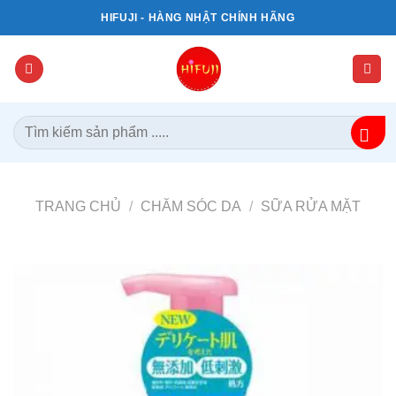
Bỏ
HIFUJI - HÀNG NHẬT CHÍNH HÃNG
qua
nội
dung
Tìm
kiếm:
TRANG CHỦ
/
CHĂM SÓC DA
/
SỮA RỬA MẶT