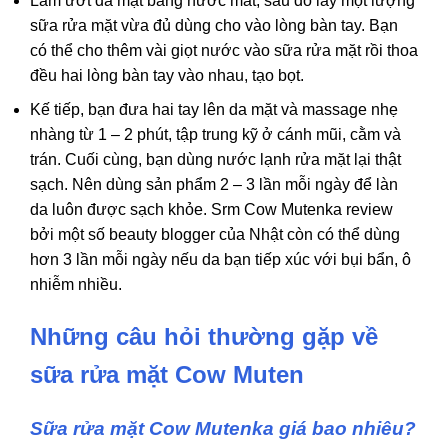
Làm ướt da mặt bằng nước mát, sau đó lấy một lượng
sữa rửa mặt vừa đủ dùng cho vào lòng bàn tay. Bạn
có thể cho thêm vài giọt nước vào sữa rửa mặt rồi thoa
đều hai lòng bàn tay vào nhau, tạo bọt.
Kế tiếp, bạn đưa hai tay lên da mặt và massage nhẹ
nhàng từ 1 – 2 phút, tập trung kỹ ở cánh mũi, cằm và
trán. Cuối cùng, bạn dùng nước lạnh rửa mặt lại thật
sạch. Nên dùng sản phẩm 2 – 3 lần mỗi ngày để làn
da luôn được sạch khỏe. Srm Cow Mutenka review
bởi một số beauty blogger của Nhật còn có thể dùng
hơn 3 lần mỗi ngày nếu da bạn tiếp xúc với bụi bẩn, ô
nhiễm nhiều.
Những câu hỏi thường gặp về
sữa rửa mặt Cow Muten
Sữa rửa mặt Cow Mutenka giá bao nhiêu?