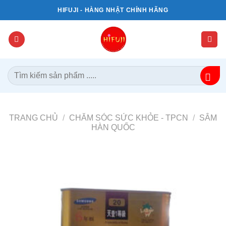
Bỏ
HIFUJI - HÀNG NHẬT CHÍNH HÃNG
qua
nội
dung
Tìm
kiếm:
TRANG CHỦ
/
CHĂM SÓC SỨC KHỎE - TPCN
/
SÂM
HÀN QUỐC