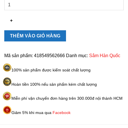
Thiên
sâm
củ
khô
Korean
Taekuk
THÊM VÀO GIỎ HÀNG
Ginseng
Hàn
Quốc
Mã sản phẩm:
418549562666
Danh mục:
Sâm Hàn Quốc
300g
số
100% sản phẩm được kiểm soát chất lượng
lượng
Hoàn tiền 100% nếu sản phẩm kém chất lượng
Miễn phí vận chuyển đơn hàng trên 300.000đ nội thành HCM
Giảm 5% khi mua qua
Facebook