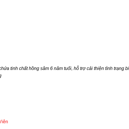
hứa tinh chất hồng sâm 6 năm tuổi,
hỗ trợ
cải thiện tình trạng b
g
Viên