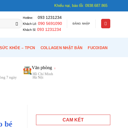
Khiếu nại, báo lỗi: 0938.687.865
093 1231234
Hotline:
090 5691090
ĐĂNG NHẬP
Khách Lẻ:
093 1231234
Khách Sỉ:
SỨC KHỎE – TPCN
COLLAGEN NHẬT BẢN
FUCOIDAN
Văn phòng
↓
Hồ Chí Minh
vòng 7 ngày
Hà Nội
CAM KẾT
o bé