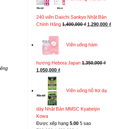
430,000 ₫.
240 viên Daiichi Sankyo Nhật Bản
Hồng sâm BABY SANGA Hàn Quốc
Giá
Giá
Chính Hãng
1,400,000
₫
1,290,000
₫
gốc
hiện
Được xếp hạng
4.90
5 sao
Giá
Giá
800,000
₫
565,000
₫
là:
tại
gốc
hiện
Viên uống hàm
THÊM VÀO GIỎ HÀNG
1,400,000 ₫.
là:
là:
tại
800,000 ₫.
là:
1,290,00
565,000 ₫.
hương Hebora Japan
1,350,000
₫
iếng
Giá
Giá
1,050,000
₫
gốc
hiện
là:
tại
Viên uống hỗ trợ dạ
1,350,000 ₫.
là:
1,050,000 ₫.
dày Nhật Bản MMSC Kyabeijin
Kowa
Được xếp hạng
5.00
5 sao