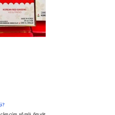
ì?
 cảm cúm, sổ mũi, ốm vặt.