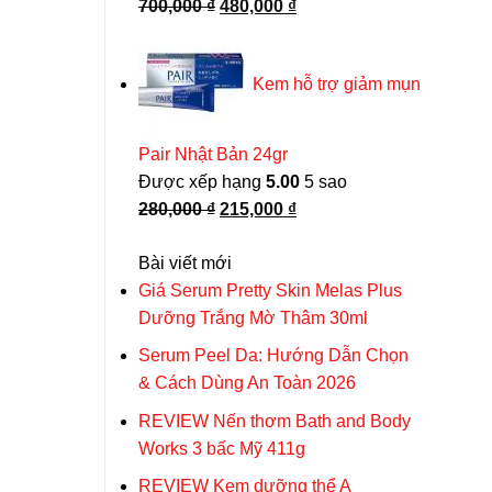
Giá
Giá
700,000
₫
480,000
₫
gốc
hiện
là:
tại
Kem hỗ trợ giảm mụn
700,000 ₫.
là:
480,000 ₫.
Pair Nhật Bản 24gr
Được xếp hạng
5.00
5 sao
Giá
Giá
280,000
₫
215,000
₫
gốc
hiện
Bài viết mới
là:
tại
Giá Serum Pretty Skin Melas Plus
280,000 ₫.
là:
Dưỡng Trắng Mờ Thâm 30ml
215,000 ₫.
Serum Peel Da: Hướng Dẫn Chọn
& Cách Dùng An Toàn 2026
REVIEW Nến thơm Bath and Body
Works 3 bấc Mỹ 411g
REVIEW Kem dưỡng thể A