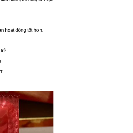
an hoạt động tốt hơn.
 trẻ.
.
hơn
.