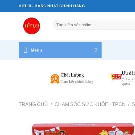
Bỏ
HIFUJI - HÀNG NHẬT CHÍNH HÃNG
qua
nội
Tìm
dung
kiếm:
Menu
Ưu đãi
Chất Lượng
Giảm gi
Cam kết chính hãng
quen
TRANG CHỦ
/
CHĂM SÓC SỨC KHỎE - TPCN
/