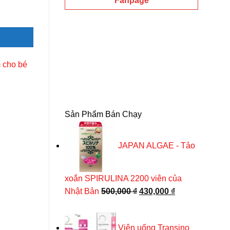
Fanpage
 gói x 20ml số lượng
 cho bé
Sản Phẩm Bán Chạy
-29%
JAPAN ALGAE - Tảo
xoắn SPIRULINA 2200 viên của
Giá
Giá
Nhật Bản
500,000
₫
430,000
₫
gốc
hiện
là:
tại
Viên uống Transino
500,000 ₫.
là: