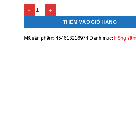
Nước hồng sâm hươu cao cổ cho bé Bio Hàn Quốc 30
THÊM VÀO GIỎ HÀNG
Mã sản phẩm:
454613216974
Danh mục:
Hồng sâm