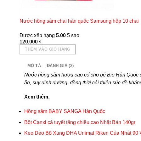
Nước hồng sâm chai hàn quốc Samsung hộp 10 chai
Được xếp hạng
5.00
5 sao
120,000
₫
THÊM VÀO GIỎ HÀNG
MÔ TẢ
ĐÁNH GIÁ (2)
Nước hồng sâm hươu cao cổ cho bé Bio Hàn Quốc c
ăn, suy dinh dưỡng, đồng thời cải thiện sức đề khán
Xem thêm:
Hồng sâm BABY SANGA Hàn Quốc
Bột Canxi cá tuyết tăng chiều cao Nhật Bản 140gr
Kẹo Dẻo Bổ Xung DHA Unimat Riken Của Nhật 90 