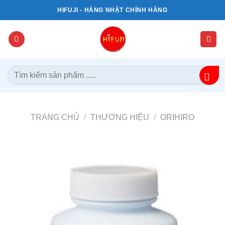
Bỏ
HIFUJI - HÀNG NHẬT CHÍNH HÃNG
qua
nội
dung
Tìm
kiếm:
TRANG CHỦ
/
THƯƠNG HIỆU
/
ORIHIRO