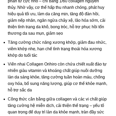
phân tử cực nhỏ – chỉ bằng 1/60 collagen nguyên
thủy. Nhờ vậy, cơ thể hấp thu nhanh chóng, phát huy
hiệu quả tối ưu, làm da căng mịn, tăng độ đàn hồi,
giảm nếp nhăn, ngăn ngừa chảy xệ, lão hóa sớm, cải
thiện tình trạng da khô, bong tróc, hỗ trợ phục hồi tổn
thương da sau mụn, giảm sẹo
Tăng cường chức năng xương khớp, giảm đau nhức,
viêm khớp nhẹ, hạn chế tình trạng thoái hóa xương
khớp do tuổi tác
Viên nhai Collagen Orihiro còn chứa chiết xuất đào tự
nhiên giàu vitamin và khoáng chất giúp nuôi dưỡng
làn da sáng khỏe, tăng cường tuần hoàn máu, chống
oxy hóa, bổ sung năng lượng, giúp cơ thể khỏe mạnh,
hỗ trợ sắc da
Công thức cân bằng giữa collagen và các vi chất giúp
tăng cường hệ miễn dịch, cải thiện thể trạng – yếu tố
quan trọng để duy trì làn da khỏe mạnh, tràn đầy sức