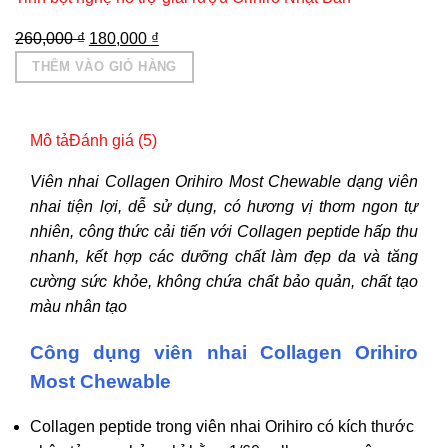
Giá
Giá
260,000
₫
180,000
₫
gốc
hiện
THÊM VÀO GIỎ HÀNG
là:
tại
260,000 ₫.
là:
180,000 ₫.
Mô tả
Đánh giá (5)
Viên nhai Collagen Orihiro Most Chewable dạng viên
nhai tiện lợi, dễ sử dụng, có hương vị thơm ngon tự
nhiên, công thức cải tiến với Collagen peptide hấp thu
nhanh, kết hợp các dưỡng chất làm đẹp da và tăng
cường sức khỏe, không chứa chất bảo quản, chất tạo
màu nhân tạo
Công dụng viên nhai Collagen Orihiro
Most Chewable
Collagen peptide trong viên nhai Orihiro có kích thước