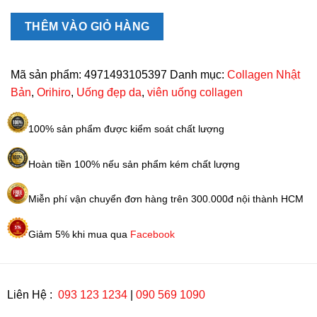
Most
Chewable
THÊM VÀO GIỎ HÀNG
Nhật
Bản
180
Mã sản phẩm:
4971493105397
Danh mục:
Collagen Nhật
viên
Bản
,
Orihiro
,
Uống đẹp da
,
viên uống collagen
số
lượng
100% sản phẩm được kiểm soát chất lượng
Hoàn tiền 100% nếu sản phẩm kém chất lượng
Miễn phí vận chuyển đơn hàng trên 300.000đ nội thành HCM
Giảm 5% khi mua qua
Facebook
Liên Hệ :
093 123 1234
|
090 569 1090