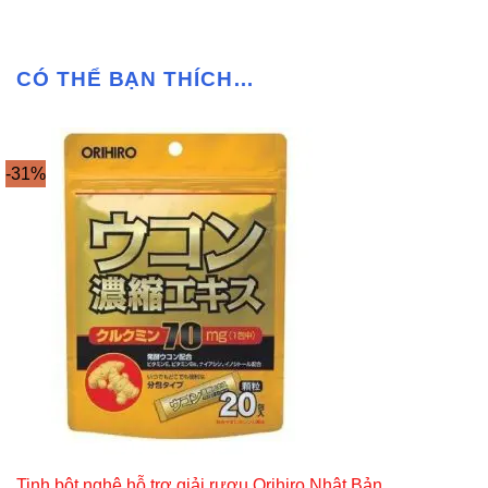
CÓ THỂ BẠN THÍCH…
-31%
Tinh bột nghệ hỗ trợ giải rượu Orihiro Nhật Bản