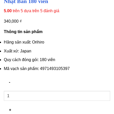
Nhật Bản 180 viên
5.00
trên 5 dựa trên
5
đánh giá
340,000
₫
Thông tin sản phẩm
Hãng sản xuất: Orihiro
Xuất xứ: Japan
Quy cách đóng gói: 180 viên
Mã vạch sản phẩm: 4971493105397
Viên
nhai
Collagen
Orihiro