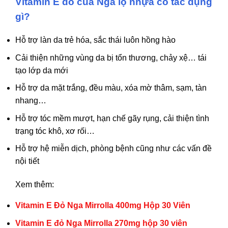
Vitamin E đỏ của Nga lọ nhựa có tác dụng
gì?
Hỗ trợ làn da trẻ hóa
, sắc thái luôn hồng hào
Cải thiện những vùng da bị tổn thương, chảy xệ… tái
tạo lớp da mới
Hỗ trợ da mặt trắng, đều màu, xóa mờ thâm, sạm, tàn
nhang…
Hỗ trợ tóc mềm mượt, hạn chế gãy rụng, cải thiện tình
trạng tóc khô, xơ rối…
Hỗ trợ hệ miễn dịch, phòng bệnh cũng như các vấn đề
nội tiết
Xem thêm:
Vitamin E Đỏ Nga Mirrolla 400mg Hộp 30 Viên
Vitamin E đỏ Nga Mirrolla 270mg hộp 30 viên