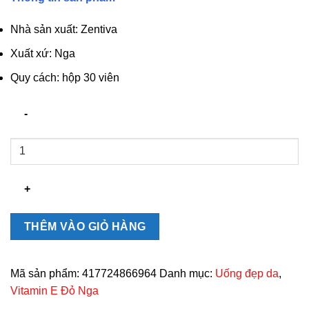
Nhà sản xuất: Zentiva
Xuất xứ: Nga
Quy cách: hộp 30 viên
Vitamin
E
đỏ
Nga
Zentiva
400mg
THÊM VÀO GIỎ HÀNG
số
lượng
Mã sản phẩm:
417724866964
Danh mục:
Uống đẹp da
,
Vitamin E Đỏ Nga