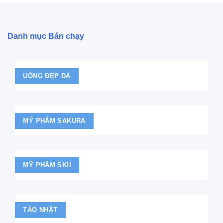
Danh mục Bán chạy
UỐNG ĐẸP DA
MỸ PHẨM SAKURA
MỸ PHẨM SKII
TẢO NHẬT