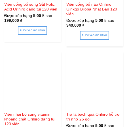
Viên uống bổ sung Sắt Folic
Viên uống bổ não Orihiro
Acid Orihiro dạng túi 120 viên
Ginkgo Biloba Nhật Bản 120
viên
Được xếp hạng
5.00
5 sao
199,000
₫
Được xếp hạng
5.00
5 sao
349,000
₫
THÊM VÀO GIỎ HÀNG
THÊM VÀO GIỎ HÀNG
Viên nhai bổ sung vitamin
Trà lá bạch quả Orihiro hỗ trợ
khoáng chất Orihiro dạng túi
trí nhớ 26 gói
120 viên
Được xếp hạng
5.00
5 sao