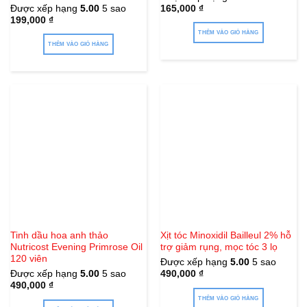
Được xếp hạng
5.00
5 sao
165,000
₫
199,000
₫
THÊM VÀO GIỎ HÀNG
THÊM VÀO GIỎ HÀNG
Tinh dầu hoa anh thảo
Xịt tóc Minoxidil Bailleul 2% hỗ
Nutricost Evening Primrose Oil
trợ giảm rụng, mọc tóc 3 lọ
120 viên
Được xếp hạng
5.00
5 sao
Được xếp hạng
5.00
5 sao
490,000
₫
490,000
₫
THÊM VÀO GIỎ HÀNG