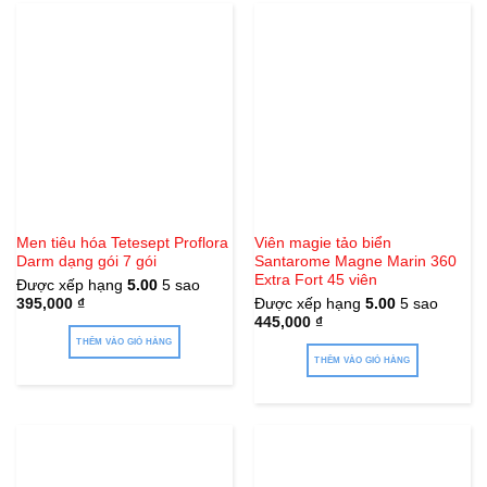
Men tiêu hóa Tetesept Proflora
Viên magie tảo biển
Darm dạng gói 7 gói
Santarome Magne Marin 360
Extra Fort 45 viên
Được xếp hạng
5.00
5 sao
395,000
₫
Được xếp hạng
5.00
5 sao
445,000
₫
THÊM VÀO GIỎ HÀNG
THÊM VÀO GIỎ HÀNG