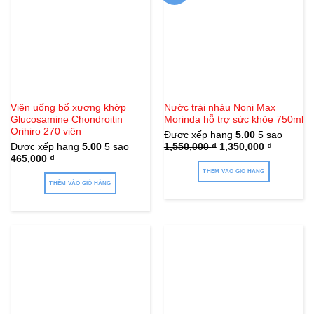
Viên uống bổ xương khớp
Nước trái nhàu Noni Max
Glucosamine Chondroitin
Morinda hỗ trợ sức khỏe 750ml
Orihiro 270 viên
Được xếp hạng
5.00
5 sao
Giá
Giá
Được xếp hạng
5.00
5 sao
1,550,000
₫
1,350,000
₫
gốc
hiện
465,000
₫
là:
tại
1,550,000 ₫.
là:
THÊM VÀO GIỎ HÀNG
1,350,000
THÊM VÀO GIỎ HÀNG