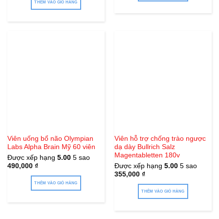
THÊM VÀO GIỎ HÀNG
Viên uống bổ não Olympian
Viên hỗ trợ chống trào ngược
Labs Alpha Brain Mỹ 60 viên
dạ dày Bullrich Salz
Magentabletten 180v
Được xếp hạng
5.00
5 sao
490,000
₫
Được xếp hạng
5.00
5 sao
355,000
₫
THÊM VÀO GIỎ HÀNG
THÊM VÀO GIỎ HÀNG