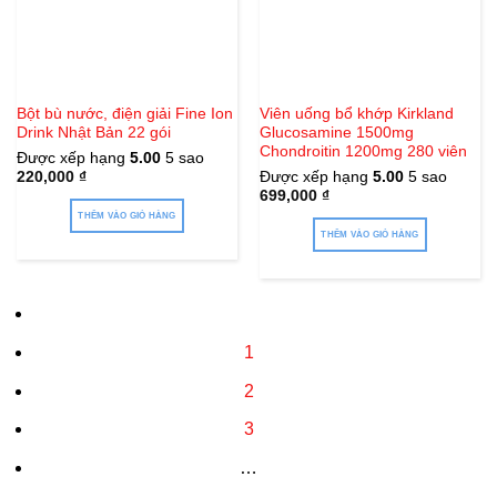
Bột bù nước, điện giải Fine Ion
Viên uống bổ khớp Kirkland
Drink Nhật Bản 22 gói
Glucosamine 1500mg
Chondroitin 1200mg 280 viên
Được xếp hạng
5.00
5 sao
220,000
₫
Được xếp hạng
5.00
5 sao
699,000
₫
THÊM VÀO GIỎ HÀNG
THÊM VÀO GIỎ HÀNG
1
2
3
…