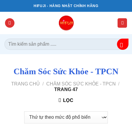
Bỏ
HIFUJI - HÀNG NHẬT CHÍNH HÃNG
qua
nội
dung
Tìm
kiếm:
Chăm Sóc Sức Khỏe - TPCN
TRANG CHỦ
/
CHĂM SÓC SỨC KHỎE - TPCN
/
TRANG 47
LỌC