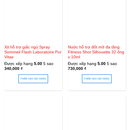
Xịt hỗ trợ giấc ngủ Spray
Nước hỗ trợ đốt mỡ đa tầng
Sommeil Flash Laboratoire Pur
Fitness Shot Silhouette 32 ống
Vitae
x 10ml
Được xếp hạng
5.00
5 sao
Được xếp hạng
5.00
5 sao
340,000
₫
730,000
₫
THÊM VÀO GIỎ HÀNG
THÊM VÀO GIỎ HÀNG