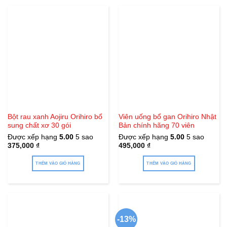
Bột rau xanh Aojiru Orihiro bổ
Viên uống bổ gan Orihiro Nhật
sung chất xơ 30 gói
Bản chính hãng 70 viên
Được xếp hạng
5.00
5 sao
Được xếp hạng
5.00
5 sao
375,000
₫
495,000
₫
THÊM VÀO GIỎ HÀNG
THÊM VÀO GIỎ HÀNG
-13%