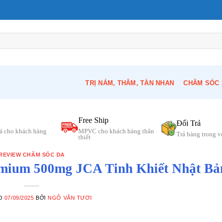
TRỊ NÁM, THÂM, TÀN NHAN
CHĂM SÓC 
Free Ship
Đổi Trả
á cho khách hàng
MPVC cho khách hàng thân
Trả hàng trong 
thiết
REVIEW CHĂM SÓC DA
um 500mg JCA Tinh Khiết Nhật Bả
ÀO
07/09/2025
BỞI
NGÔ VĂN TƯƠI