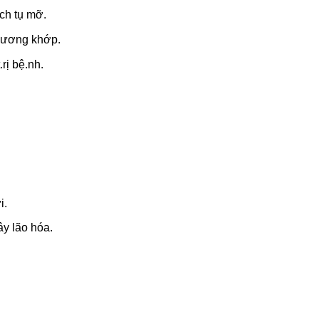
ch tụ mỡ.
 xương khớp.
rị bệ.nh.
i.
ây lão hóa.