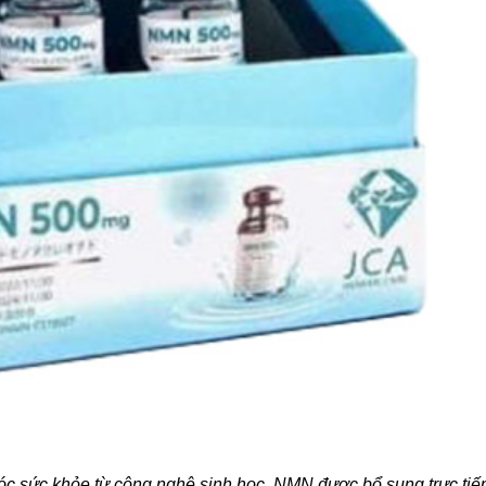
 sức khỏe từ công nghệ sinh học, NMN được bổ sung trực tiế