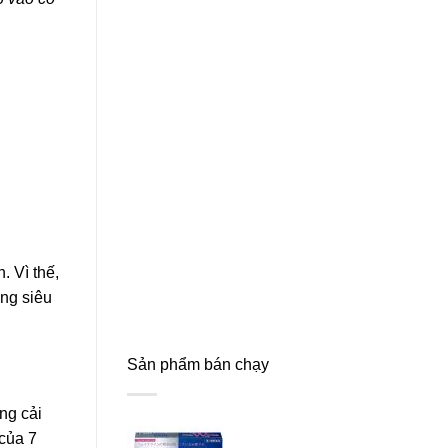
. Vì thế,
ng siêu
Sản phẩm bán chạy
ng cải
 của 7