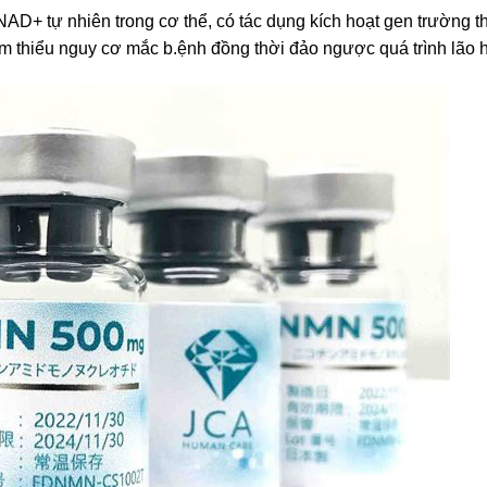
t NAD+ tự nhiên trong cơ thể, có tác dụng kích hoạt gen trường t
iảm thiểu nguy cơ mắc b.ệnh đồng thời đảo ngược quá trình lão 