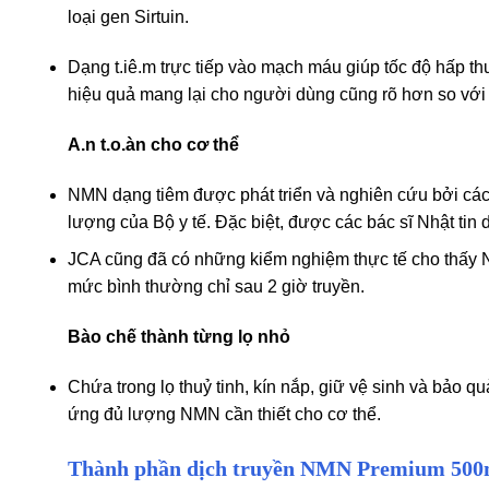
loại gen Sirtuin.
Dạng t.iê.m trực tiếp vào mạch máu giúp tốc độ hấp t
hiệu quả mang lại cho người dùng cũng rõ hơn so với
A.n t.o.àn cho cơ thể
NMN dạng tiêm được phát triển và nghiên cứu bởi các 
lượng của Bộ y tế. Đặc biệt, được các bác sĩ Nhật tin d
JCA cũng đã có những kiểm nghiệm thực tế cho thấy 
mức bình thường chỉ sau 2 giờ truyền.
Bào chế thành từng lọ nhỏ
Chứa trong lọ thuỷ tinh, kín nắp, giữ vệ sinh và bảo qu
ứng đủ lượng NMN cần thiết cho cơ thể.
Thành phần dịch truyền NMN Premium 50