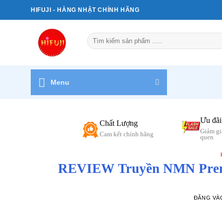
Bỏ
HIFUJI - HÀNG NHẬT CHÍNH HÃNG
qua
nội
Tìm
dung
kiếm:
Menu
Ưu đãi
Chất Lượng
Giảm gi
Cam kết chính hãng
quen
REVIEW Truyền NMN Premi
ĐĂNG V