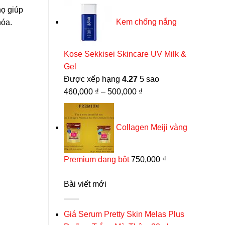
họ giúp
là:
tại
Kem chống nắng
hóa.
500,000 ₫.
là:
430,000 ₫.
Kose Sekkisei Skincare UV Milk &
Gel
Được xếp hạng
4.27
5 sao
460,000
₫
–
500,000
₫
Collagen Meiji vàng
Premium dạng bột
750,000
₫
Bài viết mới
Giá Serum Pretty Skin Melas Plus