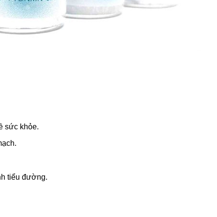
ề sức khỏe.
mạch.
h tiểu đường.