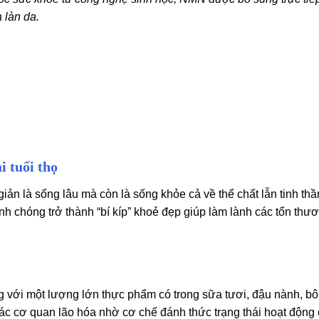
a làn da.
 tuổi thọ
n là sống lâu mà còn là sống khỏe cả về thể chất lẫn tinh thần
chóng trở thành “bí kíp” khoẻ đẹp giúp làm lành các tổn thươ
với một lượng lớn thực phẩm có trong sữa tươi, đậu nành, bô
các cơ quan lão hóa nhờ cơ chế đánh thức trạng thái hoạt động