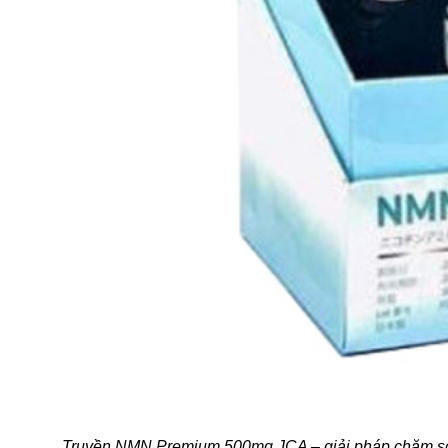
Truyền NMN Premium 500mg JCA – giải pháp chăm sóc