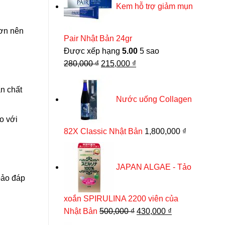
Kem hỗ trợ giảm mụn
hơn nên
Pair Nhật Bản 24gr
Được xếp hạng
5.00
5 sao
Giá
Giá
280,000
₫
215,000
₫
gốc
hiện
là:
tại
ẩn chất
Nước uống Collagen
280,000 ₫.
là:
215,000 ₫.
o với
82X Classic Nhật Bản
1,800,000
₫
JAPAN ALGAE - Tảo
 bảo đáp
xoắn SPIRULINA 2200 viên của
Giá
Giá
Nhật Bản
500,000
₫
430,000
₫
gốc
hiện