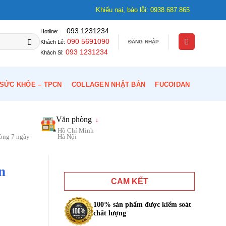
Khiếu nại, báo lỗi: 0938.687.865
093 1231234
Hotline:
090 5691090
ĐĂNG NHẬP
Khách Lẻ:
093 1231234
Khách Sỉ:
SỨC KHỎE – TPCN
COLLAGEN NHẬT BẢN
FUCOIDAN
Văn phòng
↓
Hồ Chí Minh
vòng 7 ngày
Hà Nội
n
CAM KẾT
100% sản phẩm được kiểm soát
chất lượng