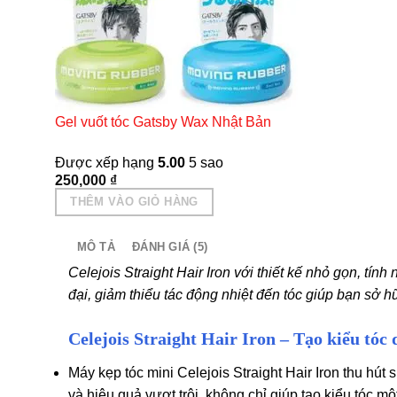
Gel vuốt tóc Gatsby Wax Nhật Bản
Được xếp hạng
5.00
5 sao
250,000
₫
THÊM VÀO GIỎ HÀNG
MÔ TẢ
ĐÁNH GIÁ (5)
Celejois Straight Hair Iron với thiết kế nhỏ gọn, tín
đại, giảm thiểu tác động nhiệt đến tóc giúp bạn sở
Celejois Straight Hair Iron – Tạo kiểu tóc d
Máy kẹp tóc mini Celejois Straight Hair Iron thu hút 
và hiệu quả vượt trội, không chỉ giúp tạo kiểu tóc