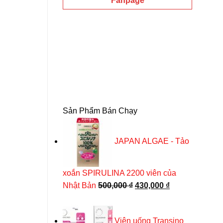
Fanpage
Sản Phẩm Bán Chạy
JAPAN ALGAE - Tảo
xoắn SPIRULINA 2200 viên của
Giá
Giá
Nhật Bản
500,000
₫
430,000
₫
gốc
hiện
là:
tại
Viên uống Transino
500,000 ₫.
là: