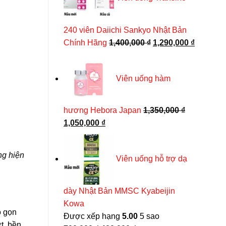
430,000 ₫.
240 viên Daiichi Sankyo Nhật Bản
Giá
Giá
Chính Hãng
1,400,000
₫
1,290,000
₫
gốc
hiện
là:
tại
Tuýp duỗi tóc Utena Proqualite của Nhật Bản – Dàn
Viên uống hàm
1,400,000 ₫.
là:
350,000
₫
1,290,00
hương Hebora Japan
1,350,000
₫
THÊM VÀO GIỎ HÀNG
Giá
Giá
1,050,000
₫
gốc
hiện
là:
tại
ng hiện
Viên uống hỗ trợ dạ
1,350,000 ₫.
là:
1,050,000 ₫.
dày Nhật Bản MMSC Kyabeijin
Kowa
ỏ gọn
Được xếp hạng
5.00
5 sao
t, bền