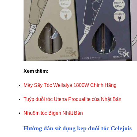
Xem thêm:
Máy Sấy Tóc Weilaiya 1800W Chính Hãng
Tuýp duỗi tóc Utena Proqualite của Nhật Bản
Nhuộm tóc Bigen Nhật Bản
Hướng dẫn sử dụng kẹp duỗi tóc Celejois