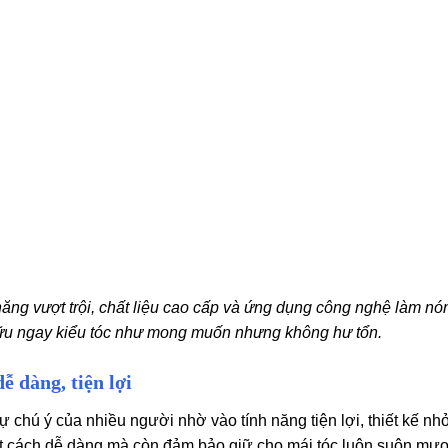
h năng vượt trội, chất liệu cao cấp và ứng dụng công nghệ làm nó
 hữu ngay kiểu tóc như mong muốn nhưng không hư tổn.
ễ dàng, tiện lợi
sự chú ý của nhiều người nhờ vào tính năng tiện lợi, thiết kế nh
 một cách dễ dàng mà còn đảm bảo giữ cho mái tóc luôn suôn mượ