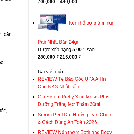
Giá
Giá
700,000
₫
480,000
₫
gốc
hiện
là:
tại
Kem hỗ trợ giảm mụn
700,000 ₫.
là:
480,000 ₫.
hi cần
Pair Nhật Bản 24gr
Được xếp hạng
5.00
5 sao
Giá
Giá
280,000
₫
215,000
₫
c.
gốc
hiện
Bài viết mới
là:
tại
REVIEW Tế Bào Gốc UPA All In
280,000 ₫.
là:
One NKS Nhật Bản
215,000 ₫.
Giá Serum Pretty Skin Melas Plus
Dưỡng Trắng Mờ Thâm 30ml
tóc,
Serum Peel Da: Hướng Dẫn Chọn
& Cách Dùng An Toàn 2026
REVIEW Nến thơm Bath and Body