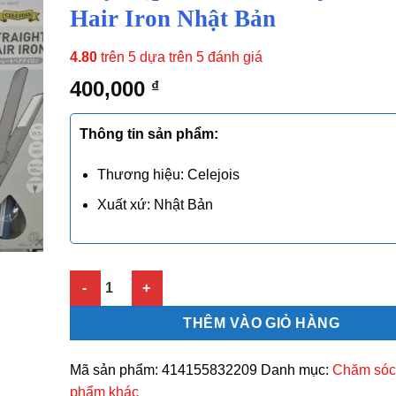
Hair Iron Nhật Bản
4.80
trên 5 dựa trên
5
đánh giá
400,000
₫
Thông tin sản phẩm:
Thương hiệu: Celejois
Xuất xứ: Nhật Bản
Máy Kẹp Tóc Mini Celejois Straight Hair Iron Nhật Bả
THÊM VÀO GIỎ HÀNG
Mã sản phẩm:
414155832209
Danh mục:
Chăm sóc
phẩm khác