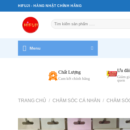
Bỏ
HIFUJI - HÀNG NHẬT CHÍNH HÃNG
qua
nội
Tìm
dung
kiếm:
Menu
Ưu đãi
Chất Lượng
Giảm gi
Cam kết chính hãng
quen
TRANG CHỦ
/
CHĂM SÓC CÁ NHÂN
/
CHĂM SÓ