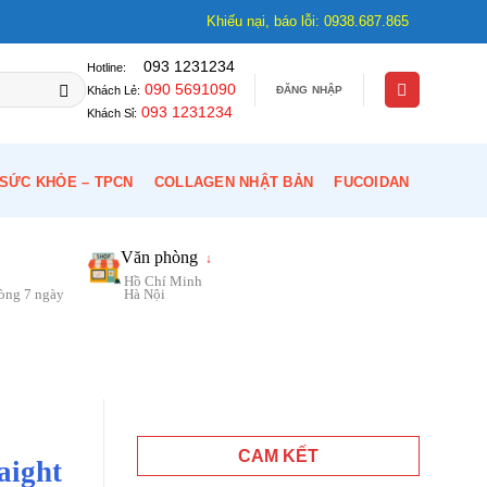
Khiếu nại, báo lỗi: 0938.687.865
093 1231234
Hotline:
090 5691090
ĐĂNG NHẬP
Khách Lẻ:
093 1231234
Khách Sỉ:
SỨC KHỎE – TPCN
COLLAGEN NHẬT BẢN
FUCOIDAN
Văn phòng
↓
Hồ Chí Minh
vòng 7 ngày
Hà Nội
CAM KẾT
aight