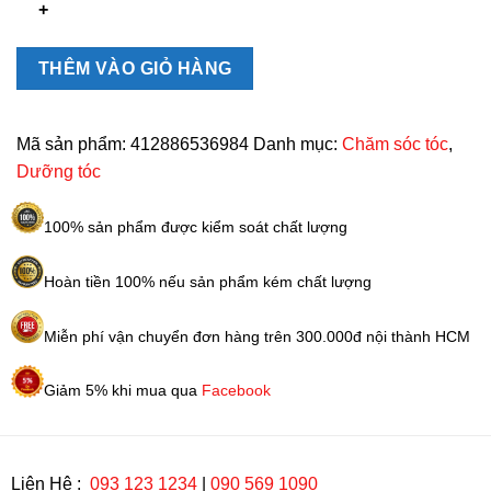
Gatsby
Wax
Nhật
THÊM VÀO GIỎ HÀNG
Bản
số
lượng
Mã sản phẩm:
412886536984
Danh mục:
Chăm sóc tóc
,
Dưỡng tóc
100% sản phẩm được kiểm soát chất lượng
Hoàn tiền 100% nếu sản phẩm kém chất lượng
Miễn phí vận chuyển đơn hàng trên 300.000đ nội thành HCM
Giảm 5% khi mua qua
Facebook
Liên Hệ :
093 123 1234
|
090 569 1090