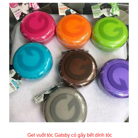
Gel vuốt tóc Gatsby có gây bết dính tóc