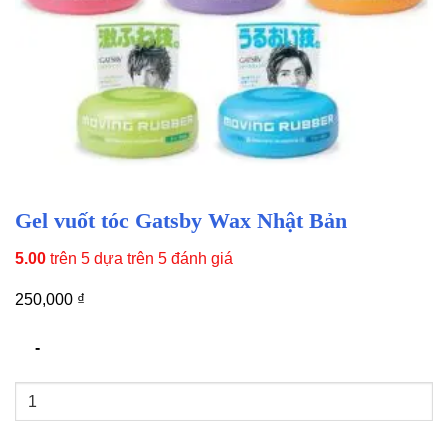
Gel vuốt tóc Gatsby Wax Nhật Bản
5.00
trên 5 dựa trên
5
đánh giá
250,000
₫
Gel
vuốt
tóc