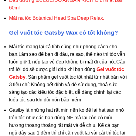
Dầu dưỡng tóc LUCIDO ARGAN RICH OIL Nhật Bản
chọn
60ml
trên
Mặt nạ tóc Botanical Head Spa Deep Relax.
trang
sản
Gel vuốt tóc Gatsby Wax có tốt không?
phẩm
Mái tóc mang lại cá tính cũng như phong cách cho
bạn.Làm sao để bạn đi đâu, ra sao, thế nào thì tóc vẫn
luôn giữ 1 nếp tạo vẻ đẹp không bị mất đi của nó..Câu
trả lời đó sẽ được giải đáp khi bạn dùng
Gel vuốt tóc
Gatsby
. Sản phẩm gel vuốt tóc tốt nhất từ nhật bản với
3 tiêu chí: Không bết dính và dễ sử dụng, thoả sức
sáng tạo các kiểu tóc đặc biệt, dễ dàng chỉnh lại các
kiểu tóc sau khi đội nón bảo hiểm
Gastby là những hạt rất mịn nên ko để lại hạt sạn nhỏ
trên tóc như các bạn dùng NF mà lại còn có mùi
hương thoang thoảng rất mát và dễ chịu. Kể cả bạn
ngủ dậy sau 1 đêm thì chỉ cần vuốt lại vài cái thì tóc lại