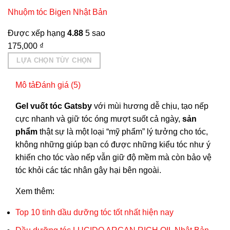
Nhuộm tóc Bigen Nhật Bản
Được xếp hạng
4.88
5 sao
175,000
₫
LỰA CHỌN TÙY CHỌN
Sản
Mô tả
Đánh giá (5)
phẩm
này
Gel vuốt tóc Gatsby
với mùi hương dễ chịu, tạo nếp
có
cực nhanh và giữ tóc óng mượt suốt cả ngày,
sản
nhiều
phẩm
thật sự là một loại “mỹ phẩm” lý tưởng cho tóc,
biến
không những giúp bạn có được những kiểu tóc như ý
thể.
khiến cho tóc vào nếp vẫn giữ độ mềm mà còn bảo vệ
Các
tóc khỏi các tác nhân gây hại bên ngoài.
tùy
chọn
Xem thêm:
có
Top 10 tinh dầu dưỡng tóc tốt nhất hiện nay
thể
được