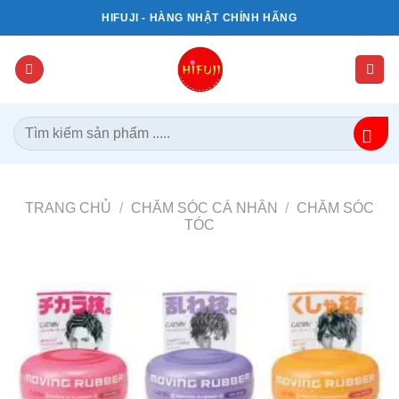
Bỏ
HIFUJI - HÀNG NHẬT CHÍNH HÃNG
qua
nội
dung
Tìm
kiếm:
TRANG CHỦ
/
CHĂM SÓC CÁ NHÂN
/
CHĂM SÓC
TÓC