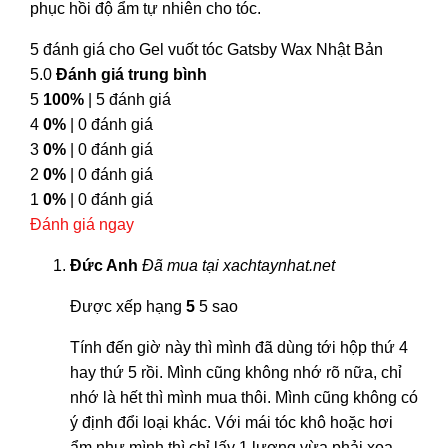
phục hồi độ ẩm tự nhiên cho tóc.
5 đánh giá cho
Gel vuốt tóc Gatsby Wax Nhật Bản
5.0
Đánh giá trung bình
5
100%
| 5 đánh giá
4
0%
| 0 đánh giá
3
0%
| 0 đánh giá
2
0%
| 0 đánh giá
1
0%
| 0 đánh giá
Đánh giá ngay
Đức Anh
Đã mua tại xachtaynhat.net
Được xếp hạng
5
5 sao
Tính đến giờ này thì mình đã dùng tới hộp thứ 4
hay thứ 5 rồi. Mình cũng không nhớ rõ nữa, chỉ
nhớ là hết thì mình mua thôi. Mình cũng không có
ý định đổi loại khác. Với mái tóc khô hoặc hơi
ẩm như mình thì chỉ lấy 1 lượng vừa phải xoa