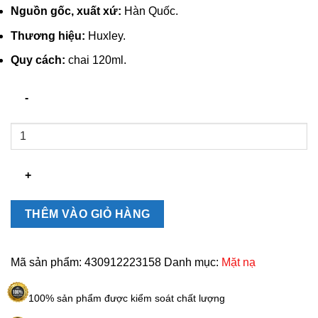
Nguồn gốc, xuất xứ:
Hàn Quốc.
Thương hiệu:
Huxley.
Quy cách:
chai 120ml.
Mặt
nạ
đất
sét
Huxley
Secret
THÊM VÀO GIỎ HÀNG
Of
Sahara
Clay
Mã sản phẩm:
430912223158
Danh mục:
Mặt nạ
Mask
số
100% sản phẩm được kiểm soát chất lượng
lượng