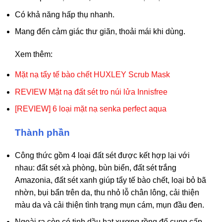
Có khả năng hấp thụ nhanh.
Mang đến cảm giác thư giãn, thoải mái khi dùng.
Xem thêm:
Mặt nạ tẩy tế bào chết HUXLEY Scrub Mask
REVIEW Mặt nạ đất sét tro núi lửa Innisfree
[REVIEW] 6 loại mặt nạ senka perfect aqua
Thành phần
Công thức gồm 4 loại đất sét được kết hợp lại với
nhau: đất sét xà phòng, bùn biển, đất sét trắng
Amazonia
, đất sét xanh giúp tẩy tế bào chết, loại bỏ bã
nhờn, bụi bẩn trên da, thu nhỏ lỗ chân lông, cải thiện
màu da và cải thiện tình trạng mụn cám, mụn đầu đen.
Ngoài ra còn có tinh dầu hạt xương rồng để cung cấp