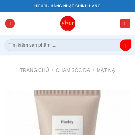
Bỏ
HIFUJI - HÀNG NHẬT CHÍNH HÃNG
qua
nội
dung
Tìm
kiếm:
TRANG CHỦ
/
CHĂM SÓC DA
/
MẶT NẠ